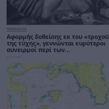
ΠΑΠΑΓΑΛΛΟΣ
Αφορμής δοθείσης εκ του «τροχού
της τύχης», γεννώνται ευρύτεροι
συνειρμοί περί των
ΑηΣη(x)Τήρικων δρώμενων
27.05.2021