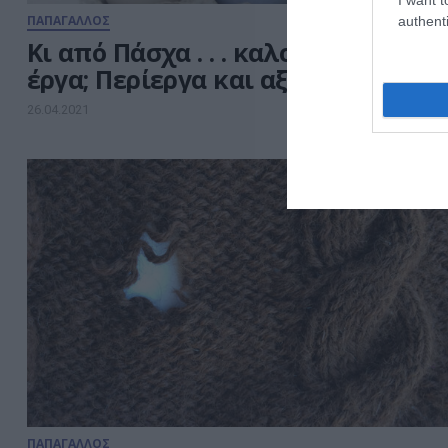
ΠΑΠΑΓΑΛΛΟΣ
authenti
Κι από Πάσχα . . . καλοκαίρι! Και από
έργα; Περίεργα και αξιοπερίεργα!
26.04.2021
ΠΑΠΑΓΑΛΛΟΣ