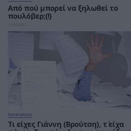
Από πού μπορεί να ξηλωθεί το
πουλόβερ;(!)
19.04.2021
ΠΑΠΑΓΑΛΛΟΣ
Tι είχες Γιάννη (Βρούτση), τ΄ είχα