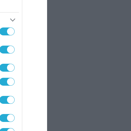
σιό!
 και
 οι