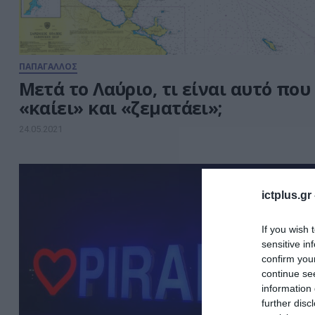
ΠΑΠΑΓΑΛΛΟΣ
Μετά το Λαύριο, τι είναι αυτό που
«καίει» και «ζεματάει»;
24.05.2021
ictplus.gr
If you wish 
sensitive in
confirm you
continue se
information 
further disc