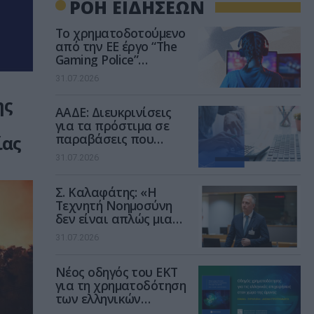
ΡΟΗ ΕΙΔΗΣΕΩΝ
Το χρηματοδοτούμενο
από την ΕΕ έργο “The
Gaming Police”
ενισχύει την ασφάλεια
31.07.2026
των παιδιών στο
διαδίκτυο
ης
ΑΑΔΕ: Διευκρινίσεις
για τα πρόστιμα σε
παραβάσεις που
ίας
αφορούν τους ΦΗΜ
31.07.2026
Σ. Καλαφάτης: «Η
Τεχνητή Νοημοσύνη
δεν είναι απλώς μια
νέα τεχνολογία, είναι
31.07.2026
μια νέα βιομηχανική
επανάσταση»
Νέος οδηγός του ΕΚΤ
για τη χρηματοδότηση
των ελληνικών
επιχειρήσεων στον