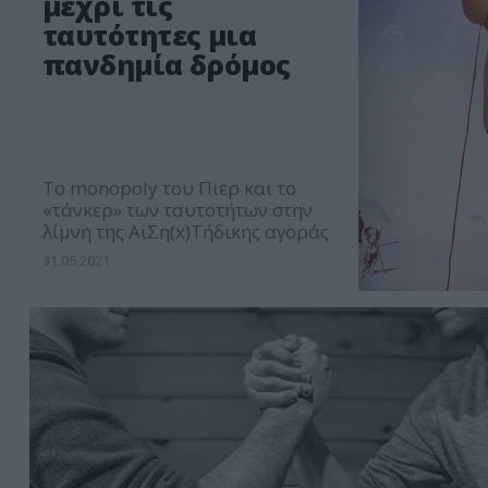
μέχρι τις
ταυτότητες μια
πανδημία δρόμος
To monopoly του Πιερ και το
«τάνκερ» των ταυτοτήτων στην
λίμνη της ΑϊΣη(x)Τήδικης αγοράς
31.05.2021