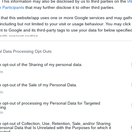
. This information may also be disclosed by us to third parties on the
IA
Participants
that may further disclose it to other third parties.
 that this website/app uses one or more Google services and may gath
ΠΑΠΑΓΑΛΛΟΣ
including but not limited to your visit or usage behaviour. You may click 
Κατακαλόκαιρο θα τους τρέχουν
 to Google and its third-party tags to use your data for below specifi
άγρια τους πρησεληάδες. Βγαίν
ogle consent section.
τα έργα, βρεεεε! Αστε που έχουμ
και νέα μονομαχία στο (T)el Pas
l Data Processing Opt Outs
14.05.2021
o opt-out of the Sharing of my personal data.
In
o opt-out of the Sale of my Personal Data.
In
to opt-out of processing my Personal Data for Targeted
ing.
In
o opt-out of Collection, Use, Retention, Sale, and/or Sharing
ersonal Data that Is Unrelated with the Purposes for which it
lected.