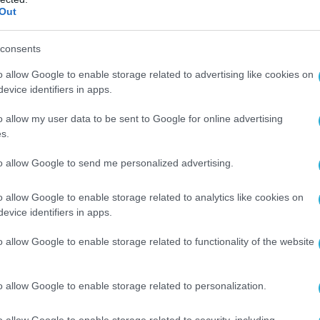
Out
ΠΑΠΑΓΑΛΛΟΣ
ε
Μην κακομαθαίνετε από το καθι
consents
τα
Έρχεται το δορυφορικό ίντερνετ
o allow Google to enable storage related to advertising like cookies on
ο Ελον Μασκ για να ανοίξουν και
evice identifiers in apps.
διαστημικές μπίζνες
05.05.2021
o allow my user data to be sent to Google for online advertising
s.
to allow Google to send me personalized advertising.
o allow Google to enable storage related to analytics like cookies on
evice identifiers in apps.
o allow Google to enable storage related to functionality of the website
o allow Google to enable storage related to personalization.
o allow Google to enable storage related to security, including