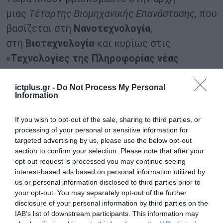
μιας
Τέταρτης Βιομηχανικής Επανάστασης
, που
βασίζεται στη
Νανοτεχνολογία
,
στη
Βιοτεχνολογία
και κυρίως στις
«
Τεχνολογίες της Πληροφορίας νέας
γενιάς
», όπως είναι:
ictplus.gr -
Do Not Process My Personal
Information
Κυβερνο-Φυσικά Συστήματα (Cyber-
Physical Systems, CPS).
If you wish to opt-out of the sale, sharing to third parties, or
processing of your personal or sensitive information for
Tο διαδίκτυο των πραγμάτων (Internet of
targeted advertising by us, please use the below opt-out
Things, IoT).
section to confirm your selection. Please note that after your
opt-out request is processed you may continue seeing
To υπολογιστικό νέφος (Cloud Computing)
interest-based ads based on personal information utilized by
και τα Δορυφορικά Δεδομένα.
us or personal information disclosed to third parties prior to
your opt-out. You may separately opt-out of the further
Tα μεγάλα δεδομένα και οι αναλυτικές
disclosure of your personal information by third parties on the
IAB’s list of downstream participants. This information may
δεδομένων (Big Data & Data Analytics).