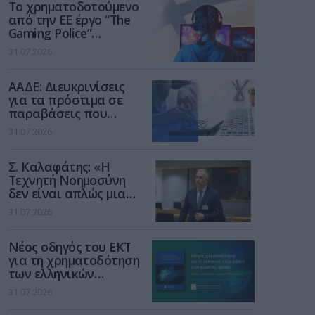
Το χρηματοδοτούμενο
από την ΕΕ έργο “The
Gaming Police”
ενισχύει την ασφάλεια
31.07.2026
των παιδιών στο
διαδίκτυο
ΑΑΔΕ: Διευκρινίσεις
για τα πρόστιμα σε
παραβάσεις που
αφορούν τους ΦΗΜ
31.07.2026
Σ. Καλαφάτης: «Η
Τεχνητή Νοημοσύνη
δεν είναι απλώς μια
νέα τεχνολογία, είναι
31.07.2026
μια νέα βιομηχανική
επανάσταση»
Νέος οδηγός του ΕΚΤ
για τη χρηματοδότηση
των ελληνικών
επιχειρήσεων στον
31.07.2026
χώρο της άμυνας