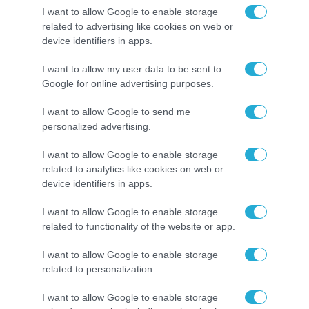
(Εικονική και Επαυξημένη
I want to allow Google to enable storage
Πραγματικότητα).
related to advertising like cookies on web or
device identifiers in apps.
Η παραγωγή δεδομένων το 2018 ημερησίως
I want to allow my user data to be sent to
έφτασε τα 2,5 quintillion bytes (1 byte είναι 8
Google for online advertising purposes.
bits, 1 quintillion είναι 1 δις. δισεκατομμύρια),
I want to allow Google to send me
κάτι που αντιστοιχεί στην καθημερινή
personalized advertising.
παραγωγή 1,6 τρισεκατομμυρίων ψηφιακών
I want to allow Google to enable storage
βιβλίων (Κάθε γράμμα του αλφαβήτου
related to analytics like cookies on web or
device identifiers in apps.
αποθηκεύεται σε ένα byte). Από αυτά μόνο το
0.5% είναι καταληπτά από τις μηχανές και
I want to allow Google to enable storage
αξιοποιούνται μετά από τον άνθρωπο.
related to functionality of the website or app.
I want to allow Google to enable storage
Το νέο επάγγελμα είναι ο
DATA
τζής,
που
related to personalization.
διαχειρίζεται τα δευτερογενή-συνθετικά-
I want to allow Google to enable storage
δεδομένα. Τα πρωτογενή-δεδομένα