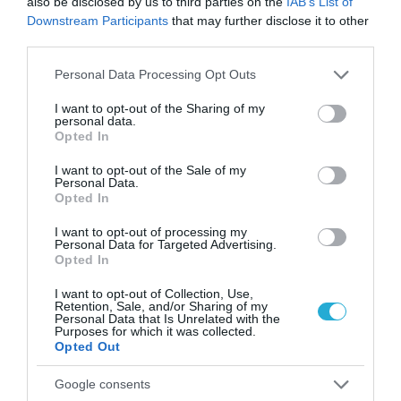
also be disclosed by us to third parties on the
IAB’s List of
Downstream Participants
that may further disclose it to other
Τεχνολογίες Ρομποτικής (Robotics),
third parties.
Ψηφιακή Επεξεργασία Εικόνας (Digital
Please note that this website/app uses one or more Google
Personal Data Processing Opt Outs
Image Processing).
services and may gather and store information including but
not limited to your visit or usage behaviour. You may click to
I want to opt-out of the Sharing of my
3D & 4D εκτυπωτική (3D ή 4D printing), η
personal data.
grant or deny consent to Google and its third-party tags to
Opted In
4D περιέχει και τη διάσταση του Χρόνου.
use your data for below specified purposes in below Google
consent section.
I want to opt-out of the Sale of my
Συμπίεση Δεδομένων (Data Compression,),
Personal Data.
Opted In
Γράφοι Γνώσης (Knowledge Graphs).
I want to opt-out of processing my
Ασφάλεια Δεδομένων-Κυβερνοασφάλεια
Personal Data for Targeted Advertising.
Opted In
(Data Security, Cybersecurity).
I want to opt-out of Collection, Use,
Μάθηση Μηχανών (Machine Learning),
Retention, Sale, and/or Sharing of my
Personal Data that Is Unrelated with the
Βαθιά Μάθηση (Deep Learning) και
Purposes for which it was collected.
Opted Out
Επεξηγήσιμη Τεχνητή Νοημοσύνη
(Explainable-AI), 5G και 6G, Metaverse
Google consents