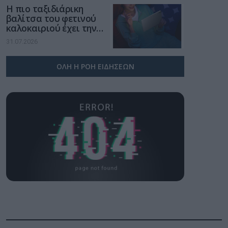
Η πιο ταξιδιάρικη
βαλίτσα του φετινού
καλοκαιριού έχει την
υπογραφή της Xiaomi
31.07.2026
ΟΛΗ Η ΡΟΗ ΕΙΔΗΣΕΩΝ