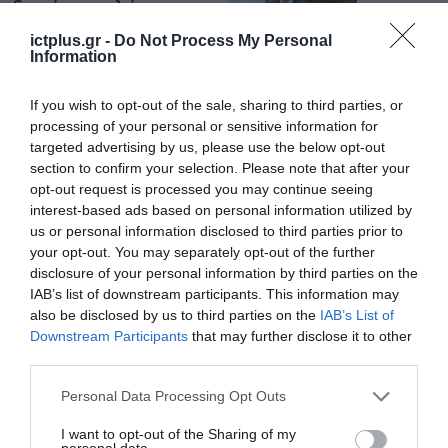
δεν είναι απλώς μια
νέα τεχνολογία, είναι
31.07.2026
ictplus.gr -
Do Not Process My Personal
μια νέα βιομηχανική
Information
επανάσταση»
Νέος οδηγός του ΕΚΤ
για τη χρηματοδότηση
If you wish to opt-out of the sale, sharing to third parties, or
των ελληνικών
processing of your personal or sensitive information for
επιχειρήσεων στον
targeted advertising by us, please use the below opt-out
31.07.2026
χώρο της άμυνας
section to confirm your selection. Please note that after your
opt-out request is processed you may continue seeing
Η πιο ταξιδιάρικη
interest-based ads based on personal information utilized by
βαλίτσα του φετινού
us or personal information disclosed to third parties prior to
καλοκαιριού έχει την
υπογραφή της Xiaomi
your opt-out. You may separately opt-out of the further
31.07.2026
disclosure of your personal information by third parties on the
IAB’s list of downstream participants. This information may
ΟΛΗ Η ΡΟΗ ΕΙΔΗΣΕΩΝ
also be disclosed by us to third parties on the
IAB’s List of
Downstream Participants
that may further disclose it to other
third parties.
Please note that this website/app uses one or more Google
Personal Data Processing Opt Outs
services and may gather and store information including but
not limited to your visit or usage behaviour. You may click to
I want to opt-out of the Sharing of my
personal data.