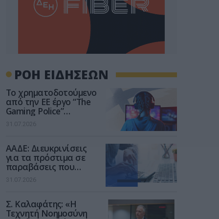
ΡΟΗ ΕΙΔΗΣΕΩΝ
Το χρηματοδοτούμενο
από την ΕΕ έργο “The
Gaming Police”
ενισχύει την ασφάλεια
31.07.2026
των παιδιών στο
διαδίκτυο
ΑΑΔΕ: Διευκρινίσεις
για τα πρόστιμα σε
παραβάσεις που
αφορούν τους ΦΗΜ
31.07.2026
Σ. Καλαφάτης: «Η
Τεχνητή Νοημοσύνη