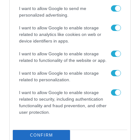
I want to allow Google to send me
personalized advertising.
ΠΛΗΡΟΦΟΡΙΚΗ
Η Cosmos Business Systems ολοκλήρωσε
I want to allow Google to enable storage
έργο Τεχνητής Νοημοσύνης του Εθνικού
related to analytics like cookies on web or
Τυπογραφείου για τη διασύνδεσή του με
device identifiers in apps.
δημόσιους φορείς
28.07.2026
I want to allow Google to enable storage
related to functionality of the website or app.
I want to allow Google to enable storage
related to personalization.
I want to allow Google to enable storage
related to security, including authentication
functionality and fraud prevention, and other
user protection.
CONFIRM