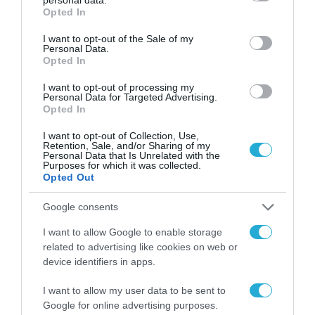
grant or deny consent to Google and its third-party tags to
Opted In
use your data for below specified purposes in below Google
consent section.
I want to opt-out of the Sale of my
Personal Data.
Opted In
I want to opt-out of processing my
Personal Data for Targeted Advertising.
Opted In
I want to opt-out of Collection, Use,
ΕΡΓΑ - ΔΙΑΓΩΝΙΣΜΟΙ
Retention, Sale, and/or Sharing of my
Personal Data that Is Unrelated with the
Purposes for which it was collected.
Opted Out
Google consents
I want to allow Google to enable storage
related to advertising like cookies on web or
device identifiers in apps.
I want to allow my user data to be sent to
Google for online advertising purposes.