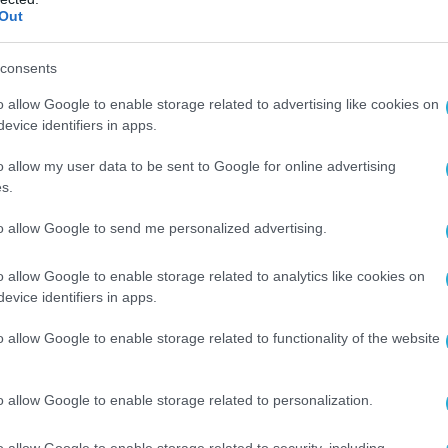
Out
2
κοσμίως και στις αποστολές τηλεοράσεων
75
ιεθνώς στις αποστολές Google TV για πέντε
consents
 επιδόσεις αυτές επιβεβαιώνουν τη διαρκή ισχυ
o allow Google to enable storage related to advertising like cookies on
evice identifiers in apps.
μεγάλων οθονών όσο και στο οικοσύστημα των
o allow my user data to be sent to Google for online advertising
s.
όνο τη διαχρονική εξειδίκευσή της στις τεχνολο
to allow Google to send me personalized advertising.
κράζεται τις διαρκώς εξελισσόμενες ανάγκες τω
 σε ουσιαστικές εμπειρίες καθημερινής χρήσης
o allow Google to enable storage related to analytics like cookies on
evice identifiers in apps.
rope
:
o allow Google to enable storage related to functionality of the website
ληλεπιδρούν με τις οθόνες έχει αλλάξει ριζικά. Η
ας, όμως πλέον οι καταναλωτές αναζητούν οθόνες
o allow Google to enable storage related to personalization.
εμπειρία καθ’ όλη τη διάρκεια της
o allow Google to enable storage related to security, including