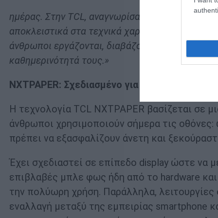
authenti
ημέρας. Στην
TCL
, αναγνωρίσαμε από νωρίς ότι 
αποκλειστικά στα τεχνικά χαρακτηριστικά. Οφεί
άνθρωποι εργάζονται, διαβάζουν, παρακολουθού
καθημερινότητά τους.»
NXTPAPER: Σχεδιασμένο για την καθημερινή 
Η τεχνολογία TCL NXTPAPER βασίζεται σε μι
άνθρωποι χρησιμοποιούν σήμερα τις οθόνες:
πρέπει να εξασφαλίζουν άνετη και ξεκούραστ
Έχει σχεδιαστεί σε επίπεδο display ώστε να μ
επιβλαβές μπλε φως ήδη από το hardware και
την πολύωρη χρήση. Παράλληλα, λειτουργίες
εναλλαγή μεταξύ της εμπειρίας smartphone 