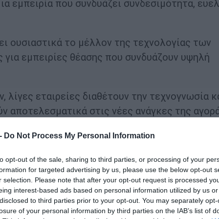
ια εμπειρία που συνδυάζει συνδεσιμότητα, ευελ
ει ουσιαστικά το μέλλον της τεχνολογίας των
ς για εμπειρίες θέασης που συνδυάζουν υψηλή
, λίγες εταιρείες διαθέτουν την τεχνογνωσία κ
ύν αποτελεσματικά στις νέες ανάγκες της αγορ
φιακή ευεξία θα αποτελέσει βασικό πυλώνα της
 -
Do Not Process My Personal Information
δύει διαχρονικά στην έρευνα και ανάπτυξη, στην
ία μεγάλης κλίμακας, αναπτύσσοντας προηγμέν
to opt-out of the sale, sharing to third parties, or processing of your per
προϊόντων.
formation for targeted advertising by us, please use the below opt-out s
r selection. Please note that after your opt-out request is processed y
eing interest-based ads based on personal information utilized by us or
α της καινοτομίας
disclosed to third parties prior to your opt-out. You may separately opt-
losure of your personal information by third parties on the IAB’s list of
θονών αξιολογούνταν κυρίως βάσει τεχνικών