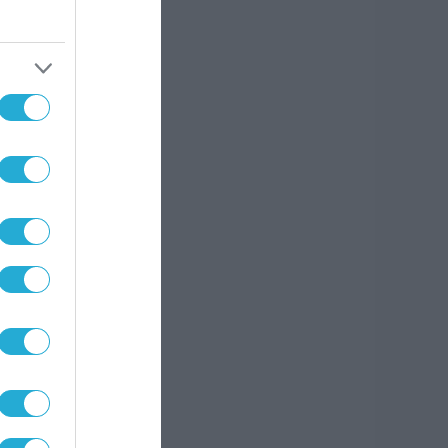
ρή
γίες
ν
.
 που