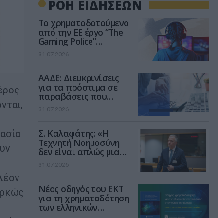
ΡΟΗ ΕΙΔΗΣΕΩΝ
Το χρηματοδοτούμενο
από την ΕΕ έργο “The
Gaming Police”
ενισχύει την ασφάλεια
31.07.2026
των παιδιών στο
διαδίκτυο
ΑΑΔΕ: Διευκρινίσεις
για τα πρόστιμα σε
έρος
παραβάσεις που
νται,
αφορούν τους ΦΗΜ
31.07.2026
Σ. Καλαφάτης: «Η
γασία
Τεχνητή Νοημοσύνη
ουν
δεν είναι απλώς μια
νέα τεχνολογία, είναι
31.07.2026
μια νέα βιομηχανική
λέον
επανάσταση»
Νέος οδηγός του ΕΚΤ
αρκώς
για τη χρηματοδότηση
των ελληνικών
επιχειρήσεων στον