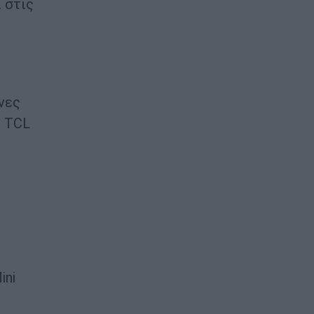
 στις
νες
ς TCL
ini