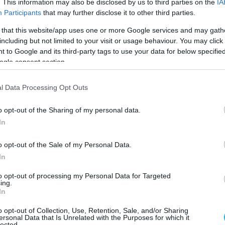
. This information may also be disclosed by us to third parties on the
IA
Participants
that may further disclose it to other third parties.
, η αυξημένη φωτεινότητα, ο ταχύτερος ρυθμός
ι οι συγκεκριμένοι δείκτες εξακολουθούν να
 that this website/app uses one or more Google services and may gath
including but not limited to your visit or usage behaviour. You may click 
 σε μια εποχή όπου οι οθόνες γίνονται ολοένα
 to Google and its third-party tags to use your data for below specifi
ς— σήμερα αποτελούν μόνο μία διάσταση της
ogle consent section.
l Data Processing Opt Outs
κώς στην καθημερινότητά μας, μεταβάλλονται κ
o opt-out of the Sharing of my personal data.
ντανακλάσεις σε έντονα φωτεινά περιβάλλοντα
In
 για απρόσκοπτη εναλλαγή μεταξύ διαφορετικώ
σεις της σύγχρονης ψηφιακής εμπειρίας.
o opt-out of the Sale of my Personal Data.
In
ηγική της TCL στην τεχνολογία των οθονών απο
to opt-out of processing my Personal Data for Targeted
ing.
1
μφωνα με την OMDIA
, η TCL κατέκτησε το 2025 
In
οράσεων Mini LED, διατηρώντας την ηγετική τη
o opt-out of Collection, Use, Retention, Sale, and/or Sharing
χρονιά.
ersonal Data that Is Unrelated with the Purposes for which it
lected.