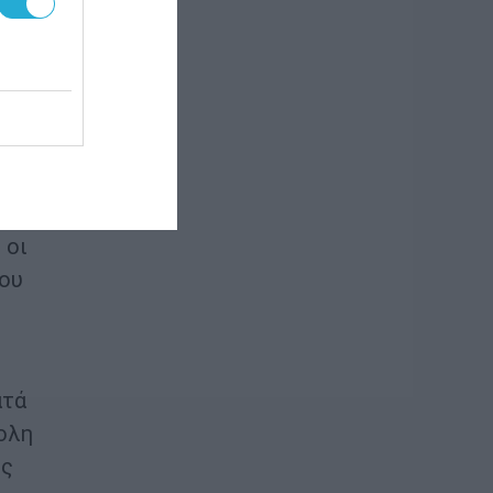
 οι
 οι
που
ατά
ολη
υς