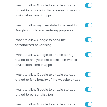
I want to allow Google to enable storage
related to advertising like cookies on web or
device identifiers in apps.
I want to allow my user data to be sent to
ΡΟΗ ΕΙΔΗΣΕΩΝ
Google for online advertising purposes.
Το χρηματοδοτούμενο
I want to allow Google to send me
από την ΕΕ έργο “The
Gaming Police”
personalized advertising.
ενισχύει την ασφάλεια
31.07.2026
των παιδιών στο
I want to allow Google to enable storage
διαδίκτυο
related to analytics like cookies on web or
ΑΑΔΕ: Διευκρινίσεις
device identifiers in apps.
για τα πρόστιμα σε
παραβάσεις που
I want to allow Google to enable storage
αφορούν τους ΦΗΜ
31.07.2026
related to functionality of the website or app.
I want to allow Google to enable storage
Σ. Καλαφάτης: «Η
related to personalization.
Τεχνητή Νοημοσύνη
δεν είναι απλώς μια
νέα τεχνολογία, είναι
I want to allow Google to enable storage
31.07.2026