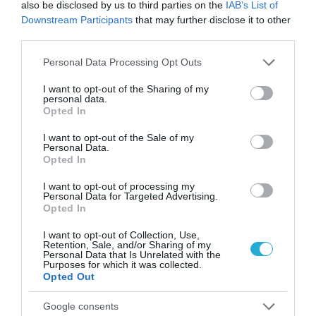
also be disclosed by us to third parties on the
IAB’s List of
Downstream Participants
that may further disclose it to other
third parties.
Please note that this website/app uses one or more Google
Personal Data Processing Opt Outs
services and may gather and store information including but
not limited to your visit or usage behaviour. You may click to
I want to opt-out of the Sharing of my
personal data.
grant or deny consent to Google and its third-party tags to
Opted In
use your data for below specified purposes in below Google
consent section.
I want to opt-out of the Sale of my
Personal Data.
Opted In
I want to opt-out of processing my
Personal Data for Targeted Advertising.
Opted In
I want to opt-out of Collection, Use,
Retention, Sale, and/or Sharing of my
Personal Data that Is Unrelated with the
Purposes for which it was collected.
Opted Out
Google consents