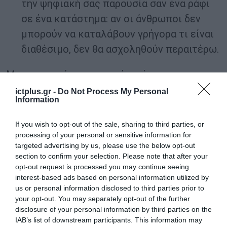
την ψηφιακή σας παρουσία σαν ένα ράφι
σε ένα κατάστημα: αν οι άνθρωποι δεν
μπορούν να καταλάβουν γρήγορα τι είναι
διαθέσιμο, δεν θα ασχοληθούν περαιτέρω.
Με τη σωστή στρατηγική, ακόμα και η πιο
μικρή επιχείρηση μπορεί να αναπτυχθεί
ictplus.gr -
Do Not Process My Personal
Information
online. Το κλειδί δεν είναι να κάνεις τα πάντα
ταυτόχρονα, αλλά να κάνεις τα σωστά
If you wish to opt-out of the sale, sharing to third parties, or
πράγματα με συνέπεια.
processing of your personal or sensitive information for
targeted advertising by us, please use the below opt-out
section to confirm your selection. Please note that after your
TAGS:
RAKUTEN VIBER
VIBER
opt-out request is processed you may continue seeing
interest-based ads based on personal information utilized by
us or personal information disclosed to third parties prior to
your opt-out. You may separately opt-out of the further
disclosure of your personal information by third parties on the
IAB’s list of downstream participants. This information may