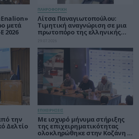
ΠΛΗΡΟΦΟΡΙΚΗ
«Enalion»
Λίτσα Παναγιωτοπούλου:
ρο μετά
Τιμητική αναγνώριση σε μια
E 2026
πρωτοπόρο της ελληνικής
Πληροφορικής
29.07.2026
ΕΠΙΧΕΙΡΗΣΕΙΣ
 από την
Με ισχυρό μήνυμα στήριξης
κό Δελτίο
της επιχειρηματικότητας
ολοκληρώθηκε στην Κοζάνη η