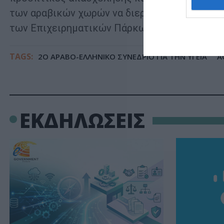
των αραβικών χωρών να διερευνήσουν τις δυ
των Επιχειρηματικών Πάρκων της ΕΤΒΑ ΒΙ.ΠΕ
TAGS:
2Ο ΑΡΑΒΟ-ΕΛΛΗΝΙΚΟ ΣΥΝΕΔΡΙΟ ΓΙΑ ΤΗΝ ΥΓΕΙΑ
Α
ΕΚΔΗΛΩΣΕΙΣ