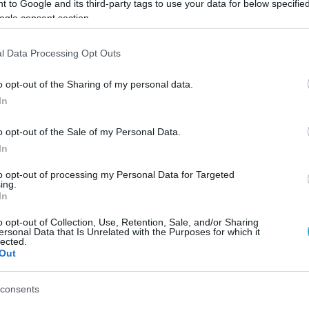
 to Google and its third-party tags to use your data for below specifi
ειρηματικών Πάρκων, περισσότερες από 2.000
ogle consent section.
0.000 εργαζομένους.
l Data Processing Opt Outs
χειρηματικό Πάρκο της ΕΤΒΑ ΒΙ.ΠΕ. προσφέρει 
υξης, με σύγχρονες υποδομές, σαφείς χρήσεις 
o opt-out of the Sharing of my personal data.
In
νητρα και δυνατότητες συνεργειών μεταξύ
χειρηματικό κίνδυνο και επιταχύνοντας την
o opt-out of the Sale of my Personal Data.
ν.
In
to opt-out of processing my Personal Data for Targeted
 Πάρκο Τρίπολης, το οποίο εξελίσσεται σε έναν
ing.
In
ς φαρμακοβιομηχανίας στην Ευρώπη. Αξιοποιώ
ής Μετάβασης (ΣΔΑΜ), προσελκύει νέες παραγω
o opt-out of Collection, Use, Retention, Sale, and/or Sharing
ersonal Data that Is Unrelated with the Purposes for which it
 βιομηχανικό οικοσύστημα που καλύπτει το σύ
lected.
Out
consents
 επισήμανε ότι τα έργα που βρίσκονται σε εξέλι