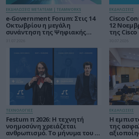
ΕΚΔΗΛΩΣΕΙΣ METATEAM | TEAMWORKS
ΕΚΔΗΛΩΣΕΙΣ
e-Government Forum: Στις 14
Cisco Conne
Οκτωβρίου η μεγάλη
12 Νοεμβρ
συνάντηση της Ψηφιακής
της Cisco
Διακυβέρνησης στην εποχή
31.07.2026
30.07.2026
μετά το RRF
ΤΕΧΝΟΛΟΓΙΕΣ
ΕΚΔΗΛΩΣΕΙΣ
Festum π 2026: Η τεχνητή
Η εμπιστ
νοημοσύνη χρειάζεται
της ασφα
ανθρωπισμό. Το μήνυμα του Κ.
αξιοποίη