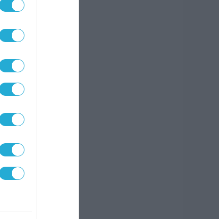
ό
άσεις
νει
η,
ψης
κά
αδικό
τικές
ήσεις