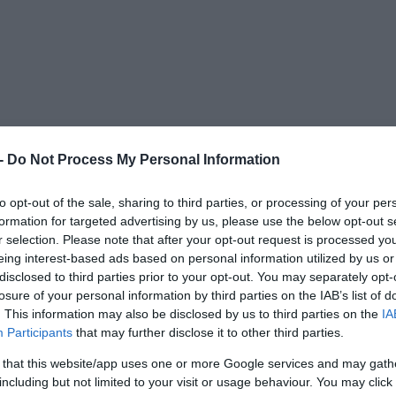
ία
, με τη συμμετοχή περισσότερων από 120
 -
Do Not Process My Personal Information
ιχειρηματιών από 15 αραβικές χώρες, ο
Διευθ
ς Ψαθάς
, παρουσίασε τις προοπτικές της Ελλάδ
to opt-out of the sale, sharing to third parties, or processing of your per
formation for targeted advertising by us, please use the below opt-out s
γείας και φαρμάκου, καθώς και τον ρόλο των
r selection. Please note that after your opt-out request is processed y
ραγωγικής δραστηριότητας και την προσέλκυση
eing interest-based ads based on personal information utilized by us or
disclosed to third parties prior to your opt-out. You may separately opt-
losure of your personal information by third parties on the IAB’s list of
. This information may also be disclosed by us to third parties on the
IA
μμισε τον ρόλο της ΕΤΒΑ ΒΙ.ΠΕ. στην προσέλκυ
Participants
that may further disclose it to other third parties.
ομείς της υγείας και του φαρμάκου. Όπως
 that this website/app uses one or more Google services and may gath
λύτερο οργανωμένο υποδοχέα βιομηχανικής
including but not limited to your visit or usage behaviour. You may click 