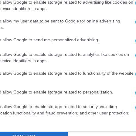
o allow Google to enable storage related to advertising like cookies on
ν τα 500 εκατ. ευρώ και αναμένεται να
evice identifiers in apps.
θέσεις εργασίας υψηλής εξειδίκευσης. Κεντρικ
o allow my user data to be sent to Google for online advertising
ραματίζουν οι εταιρείες DEMO, WinMedica και
s.
ή παραγωγική βάση της χώρας με νέες εγκαταστ
to allow Google to send me personalized advertising.
o allow Google to enable storage related to analytics like cookies on
στρατηγική της ΕΤΒΑ ΒΙ.ΠΕ., η οποία περιλαμβά
evice identifiers in apps.
βαλλοντική συμμόρφωση, ενεργειακή αναβάθμισ
ες. Όπως επισήμανε, μέσω του Ταμείου Ανάκαμ
o allow Google to enable storage related to functionality of the website
ους 50 εκατ. ευρώ σε επιλεγμένα Επιχειρηματι
αι την ελκυστικότητά τους.
o allow Google to enable storage related to personalization.
φαρμακευτικό hub της Τρίπολης συνιστά ένα μον
o allow Google to enable storage related to security, including
cation functionality and fraud prevention, and other user protection.
ς, που ενισχύει την παραγωγική αυτονομία της
αϊκή φαρμακευτική αγορά και δημιουργεί σημαν
άλληλα, απηύθυνε πρόσκληση προς τις επιχειρ