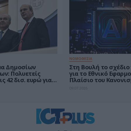
ΝΟΜΟΘΕΣΙΑ
μα Δημοσίων
Στη Βουλή το σχέδιο
ων: Πολυετείς
για το Εθνικό Εφαρμ
ς 42 δισ. ευρώ για
Πλαίσιο του Κανονισ
ενη τετραετία.
την Τεχνητή Νοημοσ
09.07.2026
ές Δεσμεύσεις για το
Act)
ακής Διακυβέρνησης