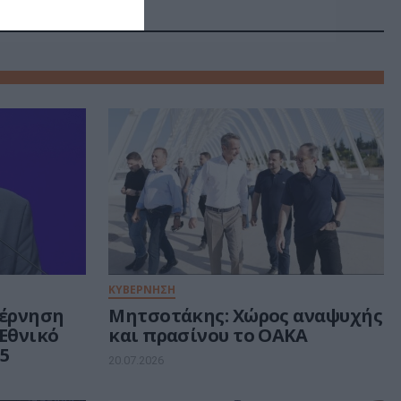
ΚΥΒΕΡΝΗΣΗ
βέρνηση
Μητσοτάκης: Χώρος αναψυχής
Εθνικό
και πρασίνου το ΟΑΚΑ
35
20.07.2026