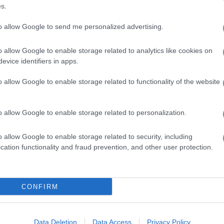
ίναι το μεγαλύτερο όνειρο, το οποίο η Πολιτεία
s.
 να μπορεί να υλοποιηθεί», επεσήμανε ο κ.
to allow Google to send me personalized advertising.
o allow Google to enable storage related to analytics like cookies on
» και «Σπίτι μου ΙΙ» έδωσαν τη δυνατότητα σε
evice identifiers in apps.
ι τους. Ενδεχομένως να υπάρχουν και οι οικονο
o allow Google to enable storage related to functionality of the website
υμε ακόμη ένα αντίστοιχο πρόγραμμα. Δεν είμα
να, αλλά εργαζόμαστε προς αυτή την κατεύθυνσ
o allow Google to enable storage related to personalization.
ξέλιξη πάνω από 40 πρωτοβουλίες για τη στέγη 
o allow Google to enable storage related to security, including
 το δημογραφικό δεν αντιμετωπίζεται μόνο με
cation functionality and fraud prevention, and other user protection.
λιτικών που αφορά εισόδημα, στέγη και ποιότητ
CONFIRM
Data Deletion
Data Access
Privacy Policy