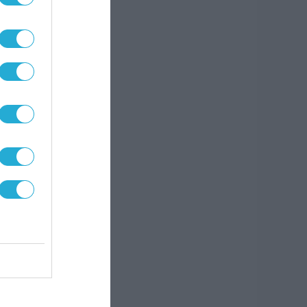
μικές
ι
η».
και
α