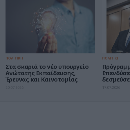
ΠΟΛΙΤΙΚΗ
ΠΟΛΙΤΙΚΗ
Στα σκαριά το νέο υπουργείο
Πρόγραμ
Ανώτατης Εκπαίδευσης,
Επενδύσε
Έρευνας και Καινοτομίας
δεσμεύσει
την επόμ
20.07.2026
17.07.2026
Σημαντικ
υπ. Ψηφι