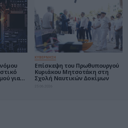
ΚΥΒΕΡΝΗΣΗ
 νόμου
Eπίσκεψη του Πρωθυπουργού
οστικό
Κυριάκου Μητσοτάκη στη
μού για
Σχολή Ναυτικών Δοκίμων
ύνη (AI
25.06.2026