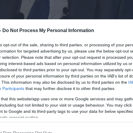
 -
Do Not Process My Personal Information
In
to opt-out of the sale, sharing to third parties, or processing of your per
formation for targeted advertising by us, please use the below opt-out s
ξης προς τις νέες οικογένειες έστειλε ο Κυριά
r selection. Please note that after your opt-out request is processed y
eing interest-based ads based on personal information utilized by us or
ατζηνικολάου, στο πλαίσιο του συνεδρίου
disclosed to third parties prior to your opt-out. You may separately opt-
 αντιμετώπιση της υπογεννητικότητας αποτελεί
losure of your personal information by third parties on the IAB’s list of
. This information may also be disclosed by us to third parties on the
IA
Participants
that may further disclose it to other third parties.
θα συνεχίσει να παρεμβαίνει «στο μέτρο του
 that this website/app uses one or more Google services and may gath
including but not limited to your visit or usage behaviour. You may click 
 παιδιά, αξιοποιώντας τον διαθέσιμο δημοσιονο
 to Google and its third-party tags to use your data for below specifi
νικά μέτρα.
ogle consent section.
 ε
πόμενο μήνα θα καταβληθεί
έκτακτη οικονομ
l Data Processing Opt Outs