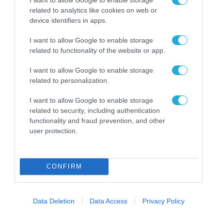
related to analytics like cookies on web or
device identifiers in apps.
ΥΠΗΡΕΣΙΕΣ
I want to allow Google to enable storage
related to functionality of the website or app.
I want to allow Google to enable storage
related to personalization.
I want to allow Google to enable storage
related to security, including authentication
functionality and fraud prevention, and other
user protection.
CONFIRM
ΥΠΗΡΕΣΙΕΣ
Η Freedom24 ανακοινώνει το πρόγραμμα
«Recurring Investment Plan» με
Data Deletion
Data Access
Privacy Policy
μηδενικές προμήθειες για τους χρήστες
της