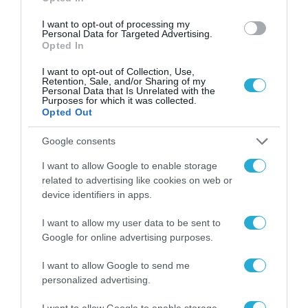
χώρο της άμυνας
I want to opt-out of processing my
Η πιο ταξιδιάρικη
Personal Data for Targeted Advertising.
βαλίτσα του φετινού
Opted In
καλοκαιριού έχει την
υπογραφή της Xiaomi
I want to opt-out of Collection, Use,
31.07.2026
Retention, Sale, and/or Sharing of my
Personal Data that Is Unrelated with the
Purposes for which it was collected.
ΟΛΗ Η ΡΟΗ ΕΙΔΗΣΕΩΝ
Opted Out
Google consents
I want to allow Google to enable storage
related to advertising like cookies on web or
device identifiers in apps.
I want to allow my user data to be sent to
Google for online advertising purposes.
I want to allow Google to send me
personalized advertising.
I want to allow Google to enable storage