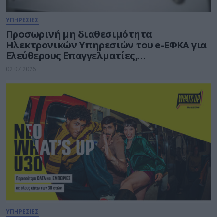
ΥΠΗΡΕΣΙΕΣ
Προσωρινή μη διαθεσιμότητα
Ηλεκτρονικών Υπηρεσιών του e-ΕΦΚΑ για
Ελεύθερους Επαγγελματίες,
Αυτοαπασχολούμενους και Αγρότες
02.07.2026
ΥΠΗΡΕΣΙΕΣ