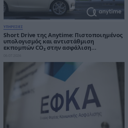
ΥΠΗΡΕΣΙΕΣ
Short Drive της Anytime: Πιστοποιημένος
υπολογισμός και αντιστάθμιση
εκπομπών CO₂ στην ασφάλιση
αυτοκινήτου
06.07.2026