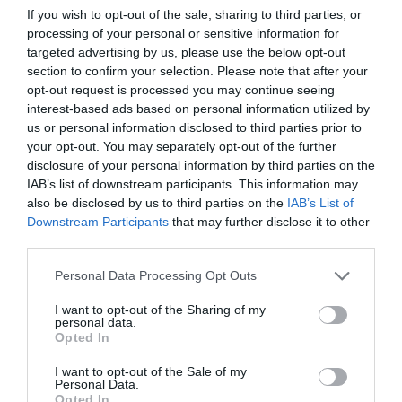
If you wish to opt-out of the sale, sharing to third parties, or
Το χρηματοδοτούμενο
processing of your personal or sensitive information for
από την ΕΕ έργο “The
targeted advertising by us, please use the below opt-out
Gaming Police”
section to confirm your selection. Please note that after your
ενισχύει την ασφάλεια
31.07.2026
opt-out request is processed you may continue seeing
των παιδιών στο
interest-based ads based on personal information utilized by
διαδίκτυο
us or personal information disclosed to third parties prior to
ΑΑΔΕ: Διευκρινίσεις
για τα πρόστιμα σε
your opt-out. You may separately opt-out of the further
παραβάσεις που
disclosure of your personal information by third parties on the
αφορούν τους ΦΗΜ
IAB’s list of downstream participants. This information may
31.07.2026
also be disclosed by us to third parties on the
IAB’s List of
Downstream Participants
that may further disclose it to other
Σ. Καλαφάτης: «Η
third parties.
Τεχνητή Νοημοσύνη
δεν είναι απλώς μια
Please note that this website/app uses one or more Google
Personal Data Processing Opt Outs
νέα τεχνολογία, είναι
services and may gather and store information including but
31.07.2026
μια νέα βιομηχανική
not limited to your visit or usage behaviour. You may click to
I want to opt-out of the Sharing of my
επανάσταση»
personal data.
grant or deny consent to Google and its third-party tags to
Νέος οδηγός του ΕΚΤ
Opted In
use your data for below specified purposes in below Google
για τη χρηματοδότηση
consent section.
των ελληνικών
I want to opt-out of the Sale of my
Personal Data.
επιχειρήσεων στον
31.07.2026
Opted In