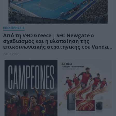
ΕΠΙΧΕΙΡΗΣΕΙΣ
Από τη V+O Greece | SEC Newgate ο
σχεδιασμός και η υλοποίηση της
επικοινωνιακής στρατηγικής του Vanda
Pharmaceuticals Athens Open WTA 250
24.07.2026