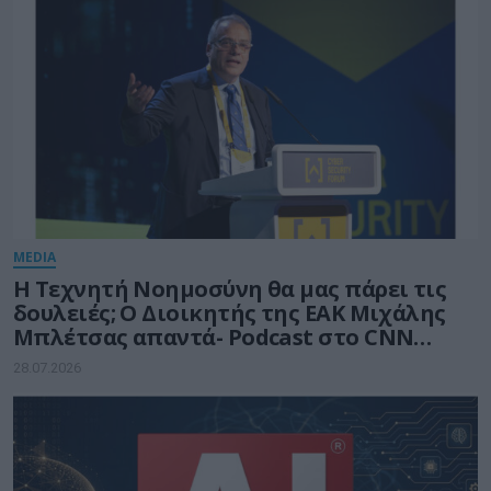
MEDIA
Η Τεχνητή Νοημοσύνη θα μας πάρει τις
δουλειές; Ο Διοικητής της ΕΑΚ Μιχάλης
Μπλέτσας απαντά- Podcast στο CNN
Greece
28.07.2026