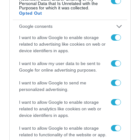
των ελληνικών
Personal Data that Is Unrelated with the
επιχειρήσεων στον
Purposes for which it was collected.
31.07.2026
Opted Out
χώρο της άμυνας
Η πιο ταξιδιάρικη
Google consents
βαλίτσα του φετινού
καλοκαιριού έχει την
I want to allow Google to enable storage
υπογραφή της Xiaomi
related to advertising like cookies on web or
31.07.2026
device identifiers in apps.
ΟΛΗ Η ΡΟΗ ΕΙΔΗΣΕΩΝ
I want to allow my user data to be sent to
Google for online advertising purposes.
I want to allow Google to send me
personalized advertising.
I want to allow Google to enable storage
related to analytics like cookies on web or
device identifiers in apps.
I want to allow Google to enable storage
related to functionality of the website or app.