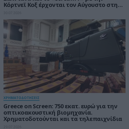
Κόρτνεϊ Κοξ έρχονται τον Αύγουστο στην
COSMOTE TV
30.07.2026
ΧΡΗΜΑΤΟΔΟΤΗΣΕΙΣ
Greece on Screen: 750 εκατ. ευρώ για την
οπτικοακουστική βιομηχανία.
Χρηματοδοτούνται και τα τηλεπαιχνίδια
29.07.2026