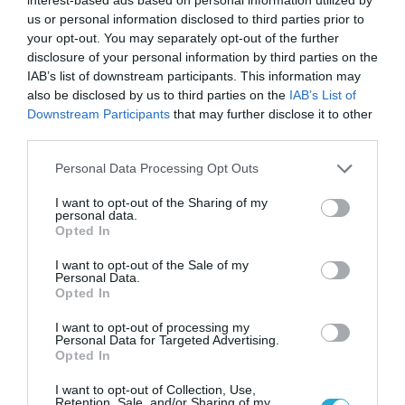
us or personal information disclosed to third parties prior to
ΡΟΗ ΕΙΔΗΣΕΩΝ
your opt-out. You may separately opt-out of the further
disclosure of your personal information by third parties on the
Το χρηματοδοτούμενο
IAB’s list of downstream participants. This information may
από την ΕΕ έργο “The
also be disclosed by us to third parties on the
IAB’s List of
Gaming Police”
Downstream Participants
that may further disclose it to other
ενισχύει την ασφάλεια
31.07.2026
third parties.
των παιδιών στο
διαδίκτυο
Please note that this website/app uses one or more Google
Personal Data Processing Opt Outs
ΑΑΔΕ: Διευκρινίσεις
services and may gather and store information including but
για τα πρόστιμα σε
not limited to your visit or usage behaviour. You may click to
I want to opt-out of the Sharing of my
παραβάσεις που
personal data.
αφορούν τους ΦΗΜ
grant or deny consent to Google and its third-party tags to
Opted In
31.07.2026
use your data for below specified purposes in below Google
consent section.
I want to opt-out of the Sale of my
Σ. Καλαφάτης: «Η
Personal Data.
Τεχνητή Νοημοσύνη
Opted In
δεν είναι απλώς μια
νέα τεχνολογία, είναι
I want to opt-out of processing my
31.07.2026
Personal Data for Targeted Advertising.
μια νέα βιομηχανική
Opted In
επανάσταση»
Νέος οδηγός του ΕΚΤ
I want to opt-out of Collection, Use,
για τη χρηματοδότηση
Retention, Sale, and/or Sharing of my