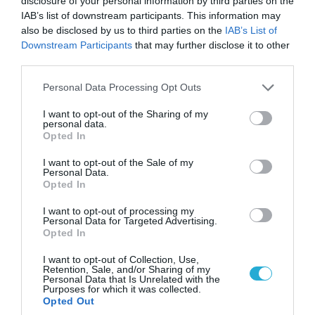
disclosure of your personal information by third parties on the
μεταβολής. Πρόκειται για μια προσέγγιση
IAB’s list of downstream participants. This information may
also be disclosed by us to third parties on the
IAB’s List of
που δεν περιορίζεται στην αποσπασματική
Downstream Participants
that may further disclose it to other
ενσωμάτωση ψηφιακών λύσεων, αλλά δίνει
third parties.
έμφαση σε έναν ουσιαστικό επιχειρησιακό
Please note that this website/app uses one or more Google
Personal Data Processing Opt Outs
μετασχηματισμό, ικανό να αποτυπώνει, μέσω
services and may gather and store information including but
not limited to your visit or usage behaviour. You may click to
I want to opt-out of the Sharing of my
μετρήσιμων δεικτών, την παραγωγή αξίας και
personal data.
grant or deny consent to Google and its third-party tags to
Opted In
την ενίσχυση της βιωσιμότητας ενός
use your data for below specified purposes in below Google
consent section.
οργανισμού.
I want to opt-out of the Sale of my
Personal Data.
Opted In
Το πρόγραμμα συνεχίζεται με το fireside chat
I want to opt-out of processing my
«Οικονομική Πολιτική σε Περιβάλλον
Personal Data for Targeted Advertising.
Opted In
Γεωπολιτικών και Πολιτικών Αναταράξεων»
,
I want to opt-out of Collection, Use,
όπου ο
Νίκος Φιλιππίδης, Δημοσιογράφος,
Retention, Sale, and/or Sharing of my
Personal Data that Is Unrelated with the
Οικονομικός Αναλυτής
SKAI
TV
,
Purposes for which it was collected.
Opted Out
Αρθρογράφος εφημερίδα Η ΚΑΘΗΜΕΡΙΝΗ