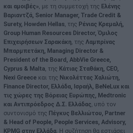
και αμοιβές»
, με τη συμμετοχή της
Ελένης
Βαριαντζά, Senior Manager, Trade Credit &
Surety, Howden Hellas
, της
Ρένιας Κρεμαλή,
Group Human Resources Director, Όμιλος
Επιχειρήσεων Σαρακάκη
, της
Λαμπρίνας
Μπαρμπετάκη, Managing Director &
President of the Board, AbbVie Greece,
Cyprus & Malta
, της
Κάτιας Σταθάκη, CEO,
Nexi Greece
και της
Νικολέττας Χαλιώτη,
Finance Director, Ελλάδα, Ισραήλ, BeNeLux και
τις χώρες της Βόρειας Ευρώπης, Medtronic
και Αντιπρόεδρος Δ.Σ. Ελλάδας
, υπό τον
συντονισμό της
Πέγκυς Βελλιώτου, Partner
& Head of People, People Services, Advisory,
KPMG στην Ελλάδα
. Η συζήτηση θα εστιάσει