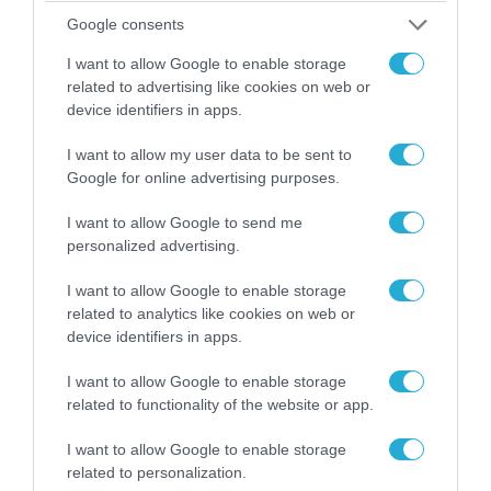
συνομιλεί με τον
Κυριάκο Πιερρακάκη,
Google consents
Υπουργό Εθνικής Οικονομίας και
I want to allow Google to enable storage
Οικονομικών και Πρόεδρο του
Eurogroup
.
Η
related to advertising like cookies on web or
device identifiers in apps.
συζήτηση εστιάζει στη νέα φάση
επενδυτικής επιτάχυνσης για την Ελλάδα, με
I want to allow my user data to be sent to
έμφαση στη σταθερότητα, τη μείωση της
Google for online advertising purposes.
γραφειοκρατίας και την προσέλκυση
I want to allow Google to send me
διεθνών κεφαλαίων, καθώς και στο κρίσιμο
personalized advertising.
στοίχημα της σύνδεσης του ψηφιακού
I want to allow Google to enable storage
μετασχηματισμού με παραγωγικές
related to analytics like cookies on web or
device identifiers in apps.
επενδύσεις, ποιοτικές θέσεις εργασίας και
ενίσχυση της ανταγωνιστικότητας της
I want to allow Google to enable storage
related to functionality of the website or app.
οικονομίας, σε μια περίοδο αυξημένων
προκλήσεων και γεωοικονομικών
I want to allow Google to enable storage
related to personalization.
ανακατατάξεων.