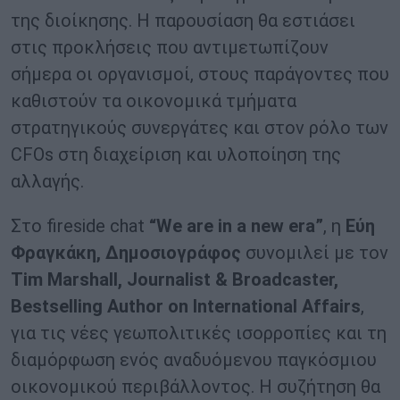
της διοίκησης. Η παρουσίαση θα εστιάσει
στις προκλήσεις που αντιμετωπίζουν
σήμερα οι οργανισμοί, στους παράγοντες που
καθιστούν τα οικονομικά τμήματα
στρατηγικούς συνεργάτες και στον ρόλο των
CFOs στη διαχείριση και υλοποίηση της
αλλαγής.
Στο fireside chat
“We are in a new era”
, η
Εύη
Φραγκάκη, Δημοσιογράφος
συνομιλεί με τον
Tim Marshall, Journalist &
B
roadcaster,
B
estselling
A
uthor on
I
nternational
A
ffairs
,
για τις νέες γεωπολιτικές ισορροπίες και τη
διαμόρφωση ενός αναδυόμενου παγκόσμιου
οικονομικού περιβάλλοντος. Η συζήτηση θα