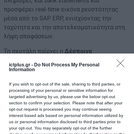
πληρωμές και bank statements και
προσφέρει real-time εικόνα ρευστότητας
μέσα από το SAP ERP, ενισχύοντας την
ταχύτητα και την αποτελεσματικότητα στη
λήψη αποφάσεων.
Τη σκυτάλη παίρνει η
Δέσποινα
Παπαχρυσάνθου,
Partner
,
Transformation
&
ictplus.gr -
Do Not Process My Personal
Operations
,
KPMG
στην Ελλάδα
και ο
Γιάννης
Information
Παπαχρήστου,
CEO
,
Growthfund
SA
., για ένα
If you wish to opt-out of the sale, sharing to third parties, or
πολύ ενδιαφέρον fireside chat με τίτλο
«Ο
processing of your personal or sensitive information for
μετασχηματισμός οργανισμών σε ένα
targeted advertising by us, please use the below opt-out
section to confirm your selection. Please note that after your
διαρκώς μεταβαλλόμενο περιβάλλον: από τη
opt-out request is processed you may continue seeing
διαχείριση στη δημιουργία αξίας»
, όπου θα
interest-based ads based on personal information utilized by
us or personal information disclosed to third parties prior to
αναδειχθεί η σημασία του ολιστικού
your opt-out. You may separately opt-out of the further
μετασχηματισμού σε συνθήκες διαρκούς