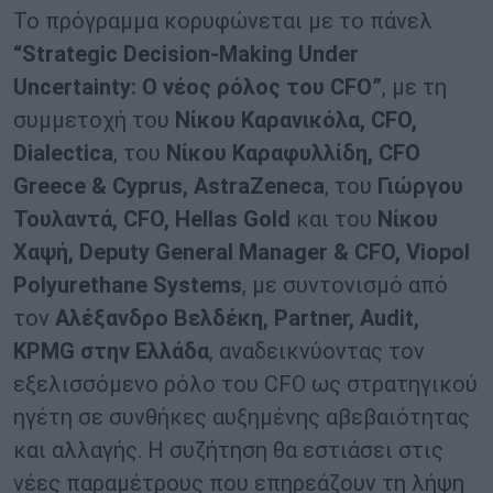
Το πρόγραμμα κορυφώνεται με το πάνελ
“Strategic Decision-Making Under
Uncertainty: Ο νέος ρόλος του CFO”
, με τη
συμμετοχή του
Νίκου Καρανικόλα, CFO,
Dialectica
, του
Νίκου Καραφυλλίδη, CFO
Greece & Cyprus, AstraZeneca
, του
Γιώργου
Τουλαντά, CFO, Hellas Gold
και του
Νίκου
Χαψή, Deputy General Manager & CFO, Viopol
Polyurethane Systems
, με συντονισμό από
τον
Αλέξανδρο Βελδέκη, Partner, Audit,
KPMG στην Ελλάδα
, αναδεικνύοντας τον
εξελισσόμενο ρόλο του CFO ως στρατηγικού
ηγέτη σε συνθήκες αυξημένης αβεβαιότητας
και αλλαγής. Η συζήτηση θα εστιάσει στις
νέες παραμέτρους που επηρεάζουν τη λήψη