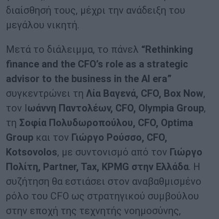
διαίσθησή τους, μέχρι την ανάδειξη του
μεγάλου νικητή.
Μετά το διάλειμμα, το πάνελ
“Rethinking
finance and the CFO’s role as a strategic
advisor to the business in the AI era”
συγκεντρώνει τη
Λία Βαγενά, CFO, Box Now
,
τον Ι
ωάννη Παντολέων, CFO, Olympia Group
,
τη
Σοφία Πολυδωροπούλου, CFO, Optima
Group
και τον
Γιώργο Ρούσσο, CFO,
Kotsovolos
, με συντονισμό από τον
Γιώργο
Πολίτη, Partner, Tax, KPMG στην Ελλάδα
. Η
συζήτηση θα εστιάσει στον αναβαθμισμένο
ρόλο του CFO ως στρατηγικού συμβούλου
στην εποχή της τεχνητής νοημοσύνης,