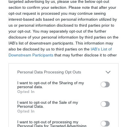
targeted advertising by us, please use the below opt-out
section to confirm your selection. Please note that after your
Η Ισπανίδα Τερέζα Ριμπέρα, η οποία θα έχει
opt-out request is processed you may continue seeing
interest-based ads based on personal information utilized by
την ευθύνη της ΕΕ για την επιβολή των
us or personal information disclosed to third parties prior to
συγχωνεύσεων, έλαβε σαφώς το υπόμνημα.
your opt-out. You may separately opt-out of the further
disclosure of your personal information by third parties on the
«Χρειαζόμαστε το μέγεθος για να
IAB’s list of downstream participants. This information may
ανταγωνιζόμαστε στις διεθνείς αγορές, αλλά
also be disclosed by us to third parties on the
IAB’s List of
Downstream Participants
that may further disclose it to other
χρειαζόμαστε επίσης την εσωτερική αγορά
third parties.
για να λειτουργήσει», δήλωσε στην El País
Please note that this website/app uses one or more Google
Personal Data Processing Opt Outs
λίγο μετά την υποψηφιότητά της για τον
services and may gather and store information including but
επικεφαλής του τομέα ανταγωνισμού.
not limited to your visit or usage behaviour. You may click to
I want to opt-out of the Sharing of my
personal data.
grant or deny consent to Google and its third-party tags to
Opted In
use your data for below specified purposes in below Google
Ωστόσο, δεν είναι σαφές ότι οι κυβερνήσεις
consent section.
I want to opt-out of the Sale of my
της ΕΕ είναι πλήρως σύμφωνες. Οι εθνικοί
Personal Data.
Opted In
εμπειρογνώμονες θα επεξεργαστούν την
άποψή τους σχετικά με το μέλλον των
I want to opt-out of processing my
Personal Data for Targeted Advertising.