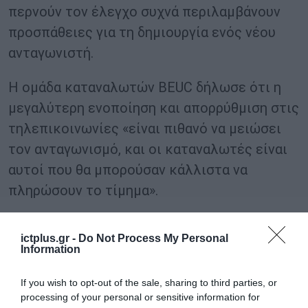
περνούν τον έλεγχο συχνά περιλαμβάνουν
προσπάθειες για τη δημιουργία ενός νέου
ανταγωνιστή.
Η ομάδα καταναλωτών BEUC δήλωσε ότι η
μεγαλύτερη ενοποίηση και απορρύθμιση στις
τηλεπικοινωνίες «είναι πιθανό να μειώσει
τον ανταγωνισμό, και οι καταναλωτές είναι
αυτοί που θα μπορούσαν κάλλιστα να
πληρώσουν το τίμημα».
Η ώθηση για τη μεταρρύθμιση της πολιτικής
ictplus.gr -
Do Not Process My Personal
συγχωνεύσεων με στόχο την
Information
ανταγωνιστικότητα είναι σταθερά
If you wish to opt-out of the sale, sharing to third parties, or
ενσωματωμένη στην ατζέντα της επόμενης
processing of your personal or sensitive information for
Επιτροπής, αναφέρει το Politico.