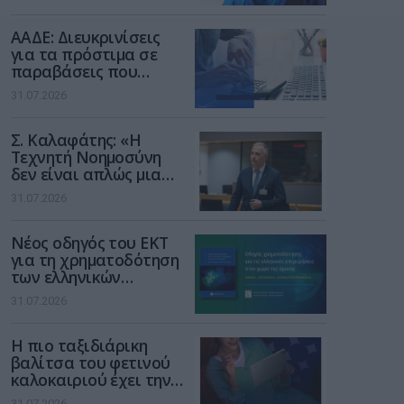
των παιδιών στο
διαδίκτυο
ΑΑΔΕ: Διευκρινίσεις
για τα πρόστιμα σε
παραβάσεις που
αφορούν τους ΦΗΜ
31.07.2026
Σ. Καλαφάτης: «Η
Τεχνητή Νοημοσύνη
δεν είναι απλώς μια
νέα τεχνολογία, είναι
31.07.2026
μια νέα βιομηχανική
επανάσταση»
Νέος οδηγός του ΕΚΤ
για τη χρηματοδότηση
των ελληνικών
επιχειρήσεων στον
31.07.2026
χώρο της άμυνας
Η πιο ταξιδιάρικη
βαλίτσα του φετινού
καλοκαιριού έχει την
υπογραφή της Xiaomi
31.07.2026