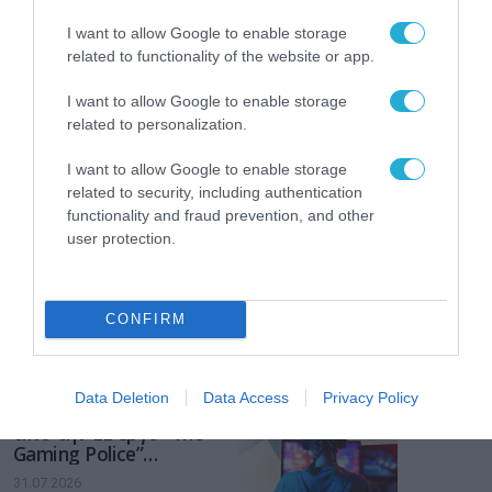
I want to allow Google to enable storage
related to functionality of the website or app.
I want to allow Google to enable storage
related to personalization.
I want to allow Google to enable storage
related to security, including authentication
functionality and fraud prevention, and other
user protection.
CONFIRM
ΡΟΗ ΕΙΔΗΣΕΩΝ
Data Deletion
Data Access
Privacy Policy
Το χρηματοδοτούμενο
από την ΕΕ έργο “The
Gaming Police”
ενισχύει την ασφάλεια
31.07.2026