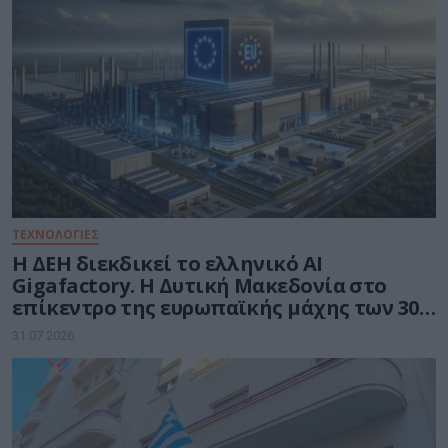
ΤΕΧΝΟΛΟΓΙΕΣ
Η ΔΕΗ διεκδικεί το ελληνικό AI
Gigafactory. Η Δυτική Μακεδονία στο
επίκεντρο της ευρωπαϊκής μάχης των 30
δισ. ευρώ για την Τεχνητή Νοημοσύνη
31.07.2026