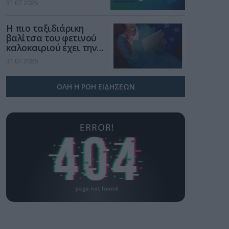
31.07.2026
χώρο της άμυνας
Η πιο ταξιδιάρικη
βαλίτσα του φετινού
καλοκαιριού έχει την
υπογραφή της Xiaomi
31.07.2026
ΟΛΗ Η ΡΟΗ ΕΙΔΗΣΕΩΝ