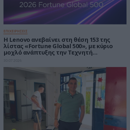
ΕΠΙΧΕΙΡΗΣΕΙΣ
Η Lenovo ανεβαίνει στη θέση 153 της
λίστας «Fortune Global 500», με κύριο
μοχλό ανάπτυξης την Τεχνητή
Νοημοσύνη
30.07.2026