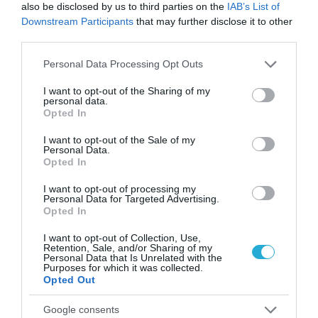
μικρομεσαίες επιχειρήσεις.
also be disclosed by us to third parties on the
IAB’s List of
Downstream Participants
that may further disclose it to other
third parties.
Το αυξημένο κόστος λειτουργίας, η
φορολογική επιβάρυνση, η γραφειοκρατία, η
Please note that this website/app uses one or more Google
Personal Data Processing Opt Outs
services and may gather and store information including but
δυσκολία πρόσβασης στη χρηματοδότηση
not limited to your visit or usage behaviour. You may click to
I want to opt-out of the Sharing of my
και η έλλειψη εξειδικευμένου προσωπικού
personal data.
grant or deny consent to Google and its third-party tags to
Opted In
use your data for below specified purposes in below Google
συνιστούν τα μεγαλύτερα εμπόδια για τη
consent section.
I want to opt-out of the Sale of my
βιωσιμότητα και την ανάπτυξη της
Personal Data.
Opted In
μικρομεσαίας επιχειρηματικότητας.
I want to opt-out of processing my
Personal Data for Targeted Advertising.
Τα στοιχεία της έρευνας στέλνουν ένα
Opted In
ξεκάθαρο μήνυμα προς όλους τους
I want to opt-out of Collection, Use,
αρμόδιους φορείς. Οι επιχειρήσεις δεν
Retention, Sale, and/or Sharing of my
Personal Data that Is Unrelated with the
ζητούν προνομιακή μεταχείριση. Ζητούν
Purposes for which it was collected.
Opted Out
συνθήκες που θα τους επιτρέψουν να
λειτουργήσουν, να επενδύσουν, να
Google consents