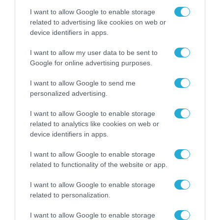
δημιουργήσουν νέες θέσεις εργασίας και να
I want to allow Google to enable storage
παραμείνουν ανταγωνιστικές.
related to advertising like cookies on web or
device identifiers in apps.
Ζητούν λιγότερη γραφειοκρατία, δικαιότερη
I want to allow my user data to be sent to
φορολογία, ευκολότερη πρόσβαση σε
Google for online advertising purposes.
χρηματοδότηση, αποτελεσματικότερη
I want to allow Google to send me
στήριξη στην αντιμετώπιση της έλλειψης
personalized advertising.
προσωπικού και ένα σταθερό
I want to allow Google to enable storage
επιχειρηματικό περιβάλλον.
related to analytics like cookies on web or
device identifiers in apps.
Το Βιοτεχνικό Επιμελητήριο Αθήνας θα
I want to allow Google to enable storage
συνεχίσει να αποτελεί τη δυνατή φωνή των
related to functionality of the website or app.
μικρομεσαίων επιχειρήσεων. Θα αξιοποιήσει
I want to allow Google to enable storage
τα ευρήματα της έρευνας για να ενισχύσει
related to personalization.
τις παρεμβάσεις του προς την Πολιτεία,
I want to allow Google to enable storage
διεκδικώντας συγκεκριμένες λύσεις για τα