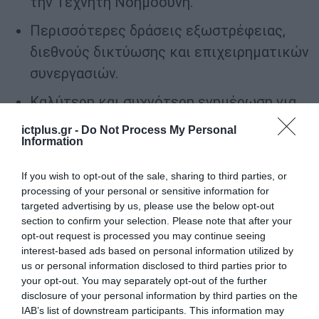
την Τεχνητή Νοημοσύνη.
Περισσότερες δράσεις εξωστρέφειας,
διεθνούς δικτύωσης και επιχειρηματικών
συνεργασιών.
Καλύτερη και συχνότερη ενημέρωση για
τις υπηρεσίες και τις πρωτοβουλίες του
ictplus.gr -
Do Not Process My Personal
Information
Επιμελητηρίου.
If you wish to opt-out of the sale, sharing to third parties, or
Σε δήλωσή του ο Πρόεδρος του Βιοτεχνικού
processing of your personal or sensitive information for
Επιμελητηρίου Αθήνας κ.
Κωνσταντίνος
targeted advertising by us, please use the below opt-out
Δαμίγος
τόνισε:
section to confirm your selection. Please note that after your
opt-out request is processed you may continue seeing
interest-based ads based on personal information utilized by
«Η έρευνα αυτή αποτελεί μία καθαρή και
us or personal information disclosed to third parties prior to
αδιαμφισβήτητη αποτύπωση της
your opt-out. You may separately opt-out of the further
disclosure of your personal information by third parties on the
πραγματικότητας που βιώνουν σήμερα οι
IAB’s list of downstream participants. This information may