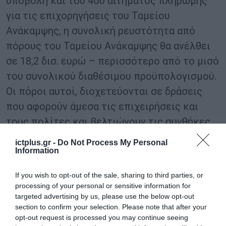
υποβολή και του 4ου αιτήματος πληρωμής
για τις επιχορηγήσεις του Ταμείου
Ανάκαμψης, η συνολική ρευστότητα από
πόρους του Ταμείου Ανάκαμψης θα ανέλθει
σε 18,2 δισ. ευρώ – περισσότερο από το μισό
του συνολικού διαθέσιμου προϋπολογισμού.
Οι πόροι αυτοί, διοχετεύονται σε δράσεις
που αφορούν άμεσα τις επιχειρήσεις και
τους πολίτες και βελτιώνουν τις συνθήκες
της καθημερινής τους ζωής και
ictplus.gr -
Do Not Process My Personal
δραστηριότητας».
Information
If you wish to opt-out of the sale, sharing to third parties, or
TAGS:
processing of your personal or sensitive information for
«ΕΛΛΑΔΑ
ΝΙΚΟΣ
ΤΑΜΕΙΟ
targeted advertising by us, please use the below opt-out
2.0»
ΠΑΠΑΘΑΝΑΣΗΣ
ΑΝΑΚΑΜΨΗΣ
section to confirm your selection. Please note that after your
opt-out request is processed you may continue seeing