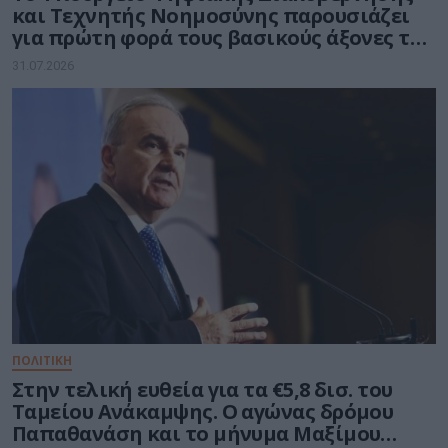
και Τεχνητής Νοημοσύνης παρουσιάζει
για πρώτη φορά τους βασικούς άξονες του
νέου Εθνικού Διαστημικού Προγράμματος
31.07.2026
ΠΟΛΙΤΙΚΗ
Στην τελική ευθεία για τα €5,8 δισ. του
Ταμείου Ανάκαμψης. Ο αγώνας δρόμου
Παπαθανάση και το μήνυμα Μαξίμου