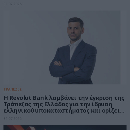
στους υπουργούς
31.07.2026
ΤΡΑΠΕΖΕΣ
Η Revolut Bank λαμβάνει την έγκριση της
Τράπεζας της Ελλάδος για την ίδρυση
ελληνικού υποκαταστήματος και ορίζει
τον Βασίλη Αμεράνη Γενικό Διευθυντή
31.07.2026