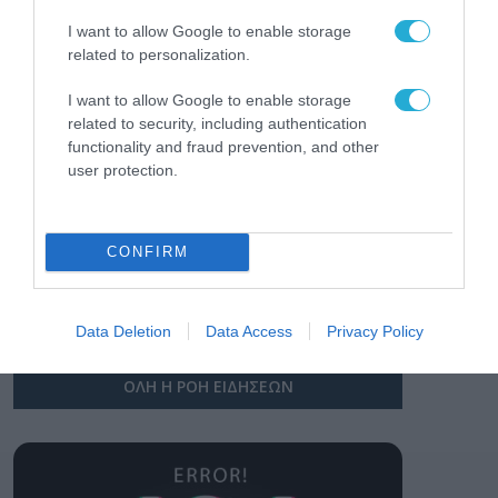
Σ. Καλαφάτης: «Η
Τεχνητή Νοημοσύνη
I want to allow Google to enable storage
δεν είναι απλώς μια
related to personalization.
νέα τεχνολογία, είναι
31.07.2026
μια νέα βιομηχανική
I want to allow Google to enable storage
επανάσταση»
related to security, including authentication
Νέος οδηγός του ΕΚΤ
functionality and fraud prevention, and other
για τη χρηματοδότηση
user protection.
των ελληνικών
επιχειρήσεων στον
31.07.2026
χώρο της άμυνας
CONFIRM
Η πιο ταξιδιάρικη
βαλίτσα του φετινού
καλοκαιριού έχει την
υπογραφή της Xiaomi
Data Deletion
Data Access
Privacy Policy
31.07.2026
ΟΛΗ Η ΡΟΗ ΕΙΔΗΣΕΩΝ