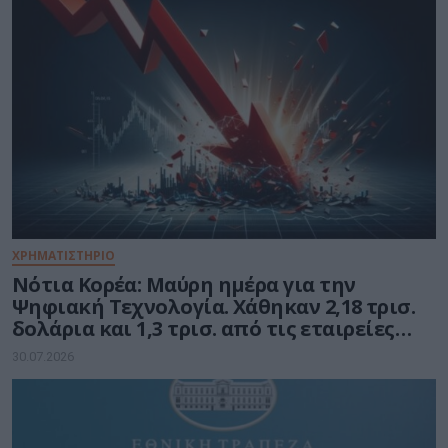
ΧΡΗΜΑΤΙΣΤΗΡΙΟ
Νότια Κορέα: Μαύρη ημέρα για την
Ψηφιακή Τεχνολογία. Χάθηκαν 2,18 τρισ.
δολάρια και 1,3 τρισ. από τις εταιρείες
ημιαγωγών
30.07.2026