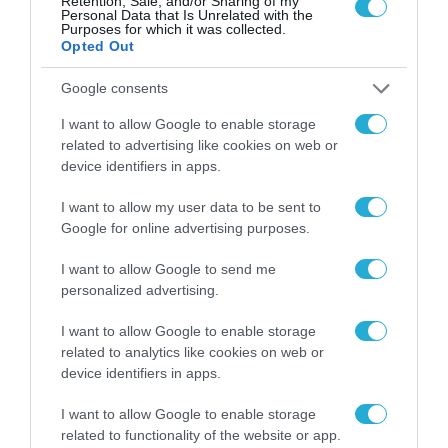
Retention, Sale, and/or Sharing of my
Personal Data that Is Unrelated with the
Purposes for which it was collected.
Opted Out
Google consents
I want to allow Google to enable storage
related to advertising like cookies on web or
device identifiers in apps.
ΡΟΗ ΕΙΔΗΣΕΩΝ
I want to allow my user data to be sent to
Το χρηματοδοτούμενο
Google for online advertising purposes.
από την ΕΕ έργο “The
Gaming Police”
I want to allow Google to send me
ενισχύει την ασφάλεια
personalized advertising.
31.07.2026
των παιδιών στο
διαδίκτυο
I want to allow Google to enable storage
ΑΑΔΕ: Διευκρινίσεις
related to analytics like cookies on web or
για τα πρόστιμα σε
device identifiers in apps.
παραβάσεις που
αφορούν τους ΦΗΜ
31.07.2026
I want to allow Google to enable storage
related to functionality of the website or app.