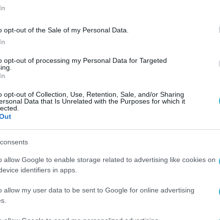
In
o opt-out of the Sale of my Personal Data.
In
SECURITY - CYBERSECURITY
to opt-out of processing my Personal Data for Targeted
ing.
ί
World Economic Forum: Έξι
In
προκλήσεις για την
o opt-out of Collection, Use, Retention, Sale, and/or Sharing
κυβερνοασφάλεια
ersonal Data that Is Unrelated with the Purposes for which it
lected.
28.01.2025
Out
consents
o allow Google to enable storage related to advertising like cookies on
evice identifiers in apps.
o allow my user data to be sent to Google for online advertising
s.