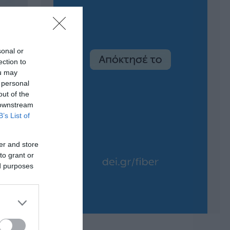
sonal or
ection to
ou may
 personal
out of the
 downstream
B’s List of
er and store
to grant or
ed purposes