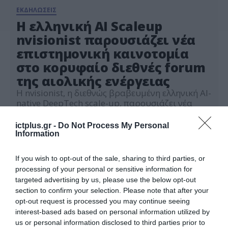
ΕΚΔΗΛΩΣΕΙΣ
Η ελληνική AI Scaleup
nvisionist παρουσιάζει νέα
επιστημονική καινοτομία
στο κορυφαίο διεθνές forum
της αιολικής ενέργειας
Η nvisionist, η διεθνώς βραβευμένη ελληνική AI-
native DeepTech scale-up, παρουσιάζει νέα
επιστημονική έρευνα για την αξιοποίηση
προηγμένων μοντέλων Τεχνητής Νοημοσύνης
ictplus.gr -
Do Not Process My Personal
09.06.2026
στην προστασία της βιοποικιλότητας, στο
Information
WindEurope Technology Workshop 2026, το
οποίο θα πραγματοποιηθεί στις 11 και 12
If you wish to opt-out of the sale, sharing to third parties, or
Ιουνίου, στο Ρότερνταμ της Ολλανδίας. Η
processing of your personal or sensitive information for
παρουσία της nvisionist στη διοργάνωση
targeted advertising by us, please use the below opt-out
επιβεβαιώνει τη σταθερή διεθνή της
section to confirm your selection. Please note that after your
δραστηριοποίηση στον […]
opt-out request is processed you may continue seeing
interest-based ads based on personal information utilized by
us or personal information disclosed to third parties prior to