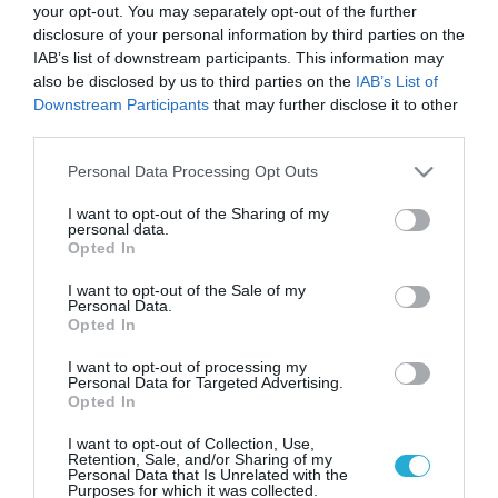
your opt-out. You may separately opt-out of the further
disclosure of your personal information by third parties on the
IAB’s list of downstream participants. This information may
also be disclosed by us to third parties on the
IAB’s List of
Downstream Participants
that may further disclose it to other
third parties.
Please note that this website/app uses one or more Google
Personal Data Processing Opt Outs
services and may gather and store information including but
not limited to your visit or usage behaviour. You may click to
I want to opt-out of the Sharing of my
personal data.
grant or deny consent to Google and its third-party tags to
Opted In
use your data for below specified purposes in below Google
consent section.
I want to opt-out of the Sale of my
Personal Data.
Opted In
I want to opt-out of processing my
Personal Data for Targeted Advertising.
Opted In
I want to opt-out of Collection, Use,
Retention, Sale, and/or Sharing of my
Personal Data that Is Unrelated with the
Purposes for which it was collected.