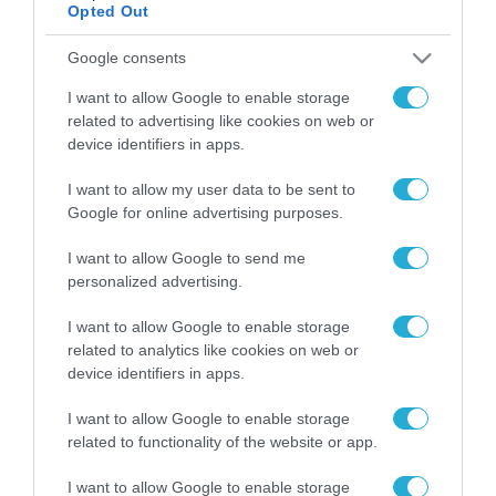
Opted Out
ΡΟΗ ΕΙΔΗΣΕΩΝ
Google consents
I want to allow Google to enable storage
Το χρηματοδοτούμενο
related to advertising like cookies on web or
από την ΕΕ έργο “The
device identifiers in apps.
Gaming Police”
ενισχύει την ασφάλεια
31.07.2026
των παιδιών στο
I want to allow my user data to be sent to
διαδίκτυο
Google for online advertising purposes.
ΑΑΔΕ: Διευκρινίσεις
για τα πρόστιμα σε
I want to allow Google to send me
παραβάσεις που
personalized advertising.
αφορούν τους ΦΗΜ
31.07.2026
I want to allow Google to enable storage
related to analytics like cookies on web or
Σ. Καλαφάτης: «Η
device identifiers in apps.
Τεχνητή Νοημοσύνη
δεν είναι απλώς μια
I want to allow Google to enable storage
νέα τεχνολογία, είναι
31.07.2026
μια νέα βιομηχανική
related to functionality of the website or app.
επανάσταση»
Νέος οδηγός του ΕΚΤ
I want to allow Google to enable storage