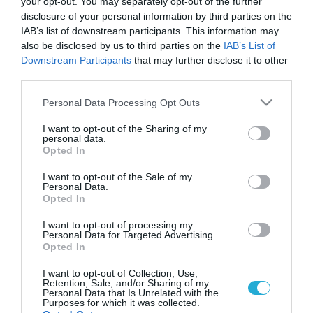
your opt-out. You may separately opt-out of the further
disclosure of your personal information by third parties on the
IAB’s list of downstream participants. This information may
also be disclosed by us to third parties on the
IAB’s List of
Downstream Participants
that may further disclose it to other
third parties.
Please note that this website/app uses one or more Google
Personal Data Processing Opt Outs
services and may gather and store information including but
not limited to your visit or usage behaviour. You may click to
I want to opt-out of the Sharing of my
personal data.
grant or deny consent to Google and its third-party tags to
Opted In
use your data for below specified purposes in below Google
consent section.
I want to opt-out of the Sale of my
Personal Data.
Opted In
I want to opt-out of processing my
Personal Data for Targeted Advertising.
Opted In
I want to opt-out of Collection, Use,
Retention, Sale, and/or Sharing of my
Personal Data that Is Unrelated with the
Purposes for which it was collected.