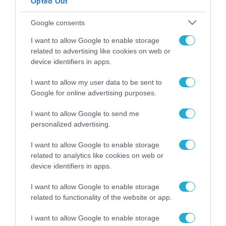
Opted Out
ΡΟΗ ΕΙΔΗΣΕΩΝ
Google consents
Το χρηματοδοτούμενο
I want to allow Google to enable storage
από την ΕΕ έργο “The
related to advertising like cookies on web or
Gaming Police”
device identifiers in apps.
ενισχύει την ασφάλεια
31.07.2026
των παιδιών στο
I want to allow my user data to be sent to
διαδίκτυο
Google for online advertising purposes.
ΑΑΔΕ: Διευκρινίσεις
για τα πρόστιμα σε
παραβάσεις που
I want to allow Google to send me
αφορούν τους ΦΗΜ
personalized advertising.
31.07.2026
I want to allow Google to enable storage
Σ. Καλαφάτης: «Η
related to analytics like cookies on web or
Τεχνητή Νοημοσύνη
device identifiers in apps.
δεν είναι απλώς μια
νέα τεχνολογία, είναι
31.07.2026
I want to allow Google to enable storage
μια νέα βιομηχανική
related to functionality of the website or app.
επανάσταση»
Νέος οδηγός του ΕΚΤ
I want to allow Google to enable storage
για τη χρηματοδότηση