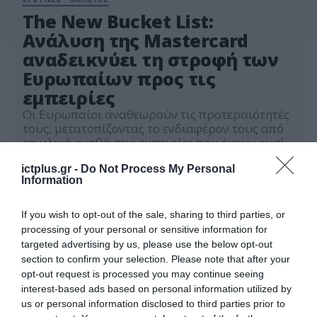
The New Bucket List:
Ανάλυση της Mastercard
αναδεικνύει τη στροφή των
Ευρωπαίων προς τις
εμπειρίες
Οι Ευρωπαίοι αναθεωρούν τις προτεραιότητές
τους, μετατοπίζοντας το ενδιαφέρον τους από
τα υλικά αγαθά στις εμπειρίες που έχουν ουσία
και συναισθηματική αξία. Σύμφωνα με
30.07.2025
πρόσφατη ανάλυση του Mastercard Economics
ictplus.gr -
Do Not Process My Personal
Information
Institute, σχεδόν το 70% δηλώνει ότι φέτος
σκοπεύει να επενδύσει σε στιγμές με νόημα –
σηματοδοτώντας μια νέα προσέγγιση στην
If you wish to opt-out of the sale, sharing to third parties, or
έννοια της “bucket list”. Καθώς το […]
processing of your personal or sensitive information for
targeted advertising by us, please use the below opt-out
section to confirm your selection. Please note that after your
opt-out request is processed you may continue seeing
interest-based ads based on personal information utilized by
us or personal information disclosed to third parties prior to