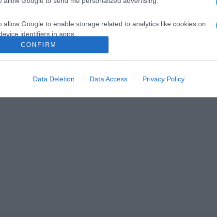
to allow Google to send me personalized advertising.
o allow Google to enable storage related to analytics like cookies on
evice identifiers in apps.
CONFIRM
o allow Google to enable storage related to functionality of the website
Data Deletion
Data Access
Privacy Policy
o allow Google to enable storage related to personalization.
o allow Google to enable storage related to security, including
cation functionality and fraud prevention, and other user protection.