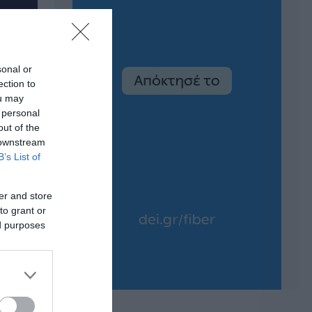
sonal or
ection to
ou may
 personal
out of the
 downstream
B’s List of
er and store
to grant or
ed purposes