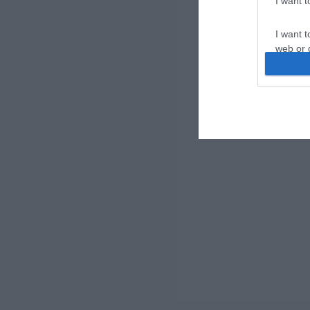
I want 
I want t
web or d
I want t
or app.
I want t
I want t
authenti