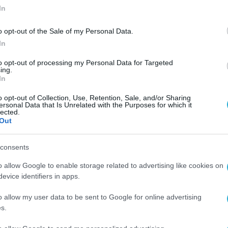
In
o opt-out of the Sale of my Personal Data.
In
ΓΕΝΙΚΕΣ ΕΙΔΗΣΕΙΣ
to opt-out of processing my Personal Data for Targeted
ing.
ΣΥΡΙΖΑ: Τα αποτελέσματα των
In
εσωκομματικών εκλογών – Καθ
o opt-out of Collection, Use, Retention, Sale, and/or Sharing
ρώ
προβάδισμα Κασσελάκη
ersonal Data that Is Unrelated with the Purposes for which it
lected.
18.09.2023
Out
consents
o allow Google to enable storage related to advertising like cookies on
evice identifiers in apps.
o allow my user data to be sent to Google for online advertising
s.