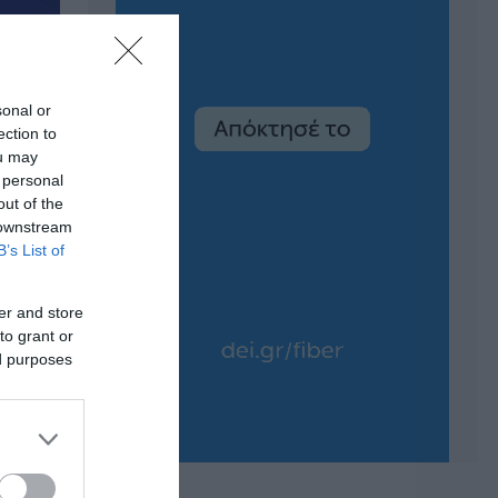
sonal or
ection to
ou may
 personal
out of the
 downstream
B’s List of
er and store
to grant or
ed purposes