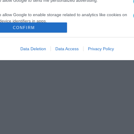
to allow Google to send me personalized advertising.
o allow Google to enable storage related to analytics like cookies on
evice identifiers in apps.
CONFIRM
o allow Google to enable storage related to functionality of the website
Data Deletion
Data Access
Privacy Policy
o allow Google to enable storage related to personalization.
o allow Google to enable storage related to security, including
cation functionality and fraud prevention, and other user protection.