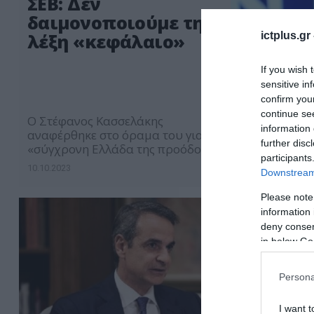
ΣΕΒ: Δεν
δαιμονοποιούμε τη
ictplus.gr
λέξη «κεφάλαιο»
If you wish 
sensitive in
confirm you
continue se
Ο Στέφανος Κασσελάκης
information 
αναφέρθηκε στο όραμα του για
further disc
«σύγχρονη Ελλάδα της προόδου -
participants
οικονομικής και κοινωνικής»
10.10.2023
Downstream 
Please note
information 
deny consent
in below Go
Persona
I want t