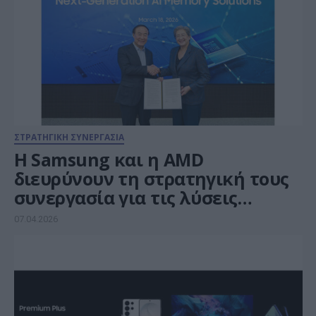
ΣΤΡΑΤΗΓΙΚΗ ΣΥΝΕΡΓΑΣΙΑ
Η Samsung και η AMD
διευρύνουν τη στρατηγική τους
συνεργασία για τις λύσεις
μνήμης AI επόμενης γενιάς
07.04.2026