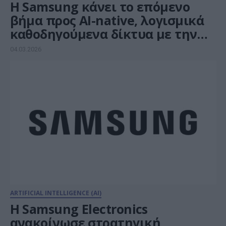
Η Samsung κάνει το επόμενο
βήμα προς AI-native, λογισμικά
καθοδηγούμενα δίκτυα με την
NVIDIA
04.03.2026
ARTIFICIAL INTELLIGENCE (AI)
Η Samsung Electronics
ανακοίνωσε στρατηγική