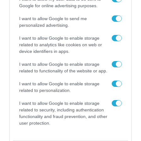
ποδοσφαίρου Thierry Henry
Google for online advertising purposes.
16.04.2026
I want to allow Google to send me
personalized advertising.
I want to allow Google to enable storage
related to analytics like cookies on web or
device identifiers in apps.
I want to allow Google to enable storage
related to functionality of the website or app.
I want to allow Google to enable storage
related to personalization.
ΕΡΕΥΝΕΣ - ΜΕΛΕΤΕΣ
I want to allow Google to enable storage
Πάνω από 1 στους 2 Ευρωπαίους
related to security, including authentication
που συμμετείχαν σε έρευνα της
functionality and fraud prevention, and other
user protection.
Samsung, παραδέχονται ότι
κοιτάζουν την οθόνη του
15.04.2026