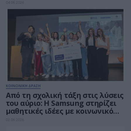
παγκόσμια συνεργασία
04.06.2026
ΚΟΙΝΩΝΙΚΗ ΔΡΑΣΗ
Από τη σχολική τάξη στις λύσεις
του αύριο: Η Samsung στηρίζει
μαθητικές ιδέες με κοινωνικό
αντίκτυπο
02.06.2026