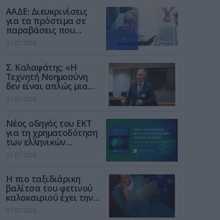
διαδίκτυο
ΑΑΔΕ: Διευκρινίσεις
για τα πρόστιμα σε
παραβάσεις που
αφορούν τους ΦΗΜ
31.07.2026
Σ. Καλαφάτης: «Η
Τεχνητή Νοημοσύνη
δεν είναι απλώς μια
νέα τεχνολογία, είναι
31.07.2026
μια νέα βιομηχανική
επανάσταση»
Νέος οδηγός του ΕΚΤ
για τη χρηματοδότηση
των ελληνικών
επιχειρήσεων στον
31.07.2026
χώρο της άμυνας
Η πιο ταξιδιάρικη
βαλίτσα του φετινού
καλοκαιριού έχει την
υπογραφή της Xiaomi
31.07.2026