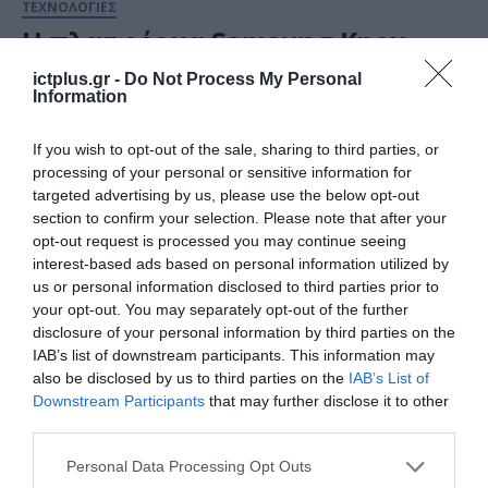
ΤΕΧΝΟΛΟΓΙΕΣ
Η πλατφόρμα Samsung Knox
προστατεύει πλέον και τα
ictplus.gr -
Do Not Process My Personal
monitors, με τη διεθνώς
Information
αναγνωρισμένη πιστοποίηση CC
30.04.2026
If you wish to opt-out of the sale, sharing to third parties, or
processing of your personal or sensitive information for
targeted advertising by us, please use the below opt-out
section to confirm your selection. Please note that after your
opt-out request is processed you may continue seeing
interest-based ads based on personal information utilized by
us or personal information disclosed to third parties prior to
your opt-out. You may separately opt-out of the further
disclosure of your personal information by third parties on the
IAB’s list of downstream participants. This information may
also be disclosed by us to third parties on the
IAB’s List of
Downstream Participants
that may further disclose it to other
third parties.
ΕΚΔΗΛΩΣΕΙΣ
Please note that this website/app uses one or more Google
Personal Data Processing Opt Outs
Milan Design Week 2026: Η
services and may gather and store information including but