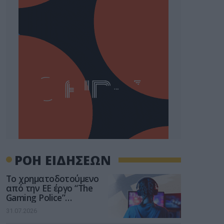
ΡΟΗ ΕΙΔΗΣΕΩΝ
Το χρηματοδοτούμενο
από την ΕΕ έργο “The
Gaming Police”
ενισχύει την ασφάλεια
31.07.2026
των παιδιών στο