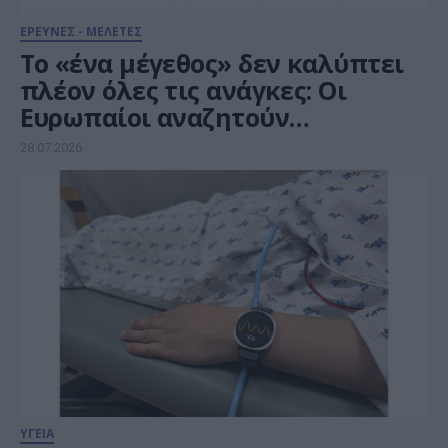
ΕΡΕΥΝΕΣ - ΜΕΛΕΤΕΣ
Το «ένα μέγεθος» δεν καλύπτει
πλέον όλες τις ανάγκες: Οι
Ευρωπαίοι αναζητούν
smartphones με μεγαλύτερη
28.07.2026
οθόνη για την ολοκλήρωση
πολύπλοκων εργασιών
ΥΓΕΙΑ