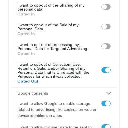
Samsung παρουσιάζει την
not limited to your visit or usage behaviour. You may click to
I want to opt-out of the Sharing of my
personal data.
έκθεση “Design Is an Act of Love”
grant or deny consent to Google and its third-party tags to
Opted In
use your data for below specified purposes in below Google
23.04.2026
consent section.
I want to opt-out of the Sale of my
Personal Data.
Opted In
I want to opt-out of processing my
Personal Data for Targeted Advertising.
Opted In
I want to opt-out of Collection, Use,
Retention, Sale, and/or Sharing of my
Personal Data that Is Unrelated with the
Purposes for which it was collected.
Opted Out
Google consents
ΣΤΡΑΤΗΓΙΚΗ ΣΥΝΕΡΓΑΣΙΑ
I want to allow Google to enable storage
related to advertising like cookies on web or
Η Samsung γιορτάζει 20 χρόνια
device identifiers in apps.
ως το Νο.1 brand τηλεοράσεων
παγκοσμίως με τον θρύλο του
I want to allow my user data to be sent to