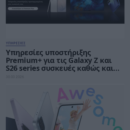
ΥΠΗΡΕΣΙΕΣ
Υπηρεσίες υποστήριξης
Premium+ για τις Galaxy Z και
S26 series συσκευές καθώς και
τις τηλεοράσεις άνω των 98”
30.03.2026