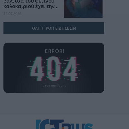
βαλίτσα του φετινού
καλοκαιριού έχει την
υπογραφή της Xiaomi
31.07.2026
ΟΛΗ Η ΡΟΗ ΕΙΔΗΣΕΩΝ