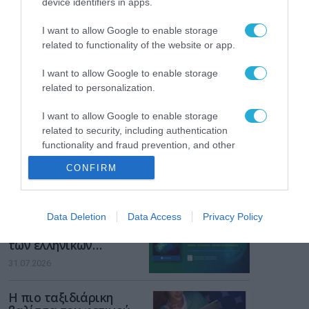
device identifiers in apps.
Gaming Police”
ενισχύει την ασφάλεια
31.07.2026
I want to allow Google to enable storage
των παιδιών στο
related to functionality of the website or app.
διαδίκτυο
ΑΑΔΕ: Διευκρινίσεις
για τα πρόστιμα σε
I want to allow Google to enable storage
παραβάσεις που
related to personalization.
αφορούν τους ΦΗΜ
31.07.2026
I want to allow Google to enable storage
related to security, including authentication
Σ. Καλαφάτης: «Η
functionality and fraud prevention, and other
Τεχνητή Νοημοσύνη
user protection.
δεν είναι απλώς μια
CONFIRM
νέα τεχνολογία, είναι
31.07.2026
μια νέα βιομηχανική
επανάσταση»
Νέος οδηγός του ΕΚΤ
Data Deletion
Data Access
Privacy Policy
για τη χρηματοδότηση
των ελληνικών
επιχειρήσεων στον
31.07.2026
χώρο της άμυνας
Η πιο ταξιδιάρικη