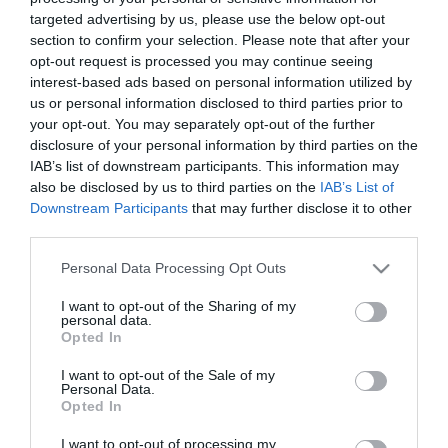
targeted advertising by us, please use the below opt-out
ΕΡΓΑ - ΕΓΚΑΤΑΣΤΑΣΕΙΣ
section to confirm your selection. Please note that after your
Στην Collectives με απευθείας
opt-out request is processed you may continue seeing
ανάθεση η ενσωμάτωση των
interest-based ads based on personal information utilized by
us or personal information disclosed to third parties prior to
αθλητικών εισιτηρίων στο
your opt-out. You may separately opt-out of the further
gov.GR wallet
disclosure of your personal information by third parties on the
22.03.2024
IAB’s list of downstream participants. This information may
also be disclosed by us to third parties on the
IAB’s List of
Downstream Participants
that may further disclose it to other
third parties.
Please note that this website/app uses one or more Google
Personal Data Processing Opt Outs
services and may gather and store information including but
not limited to your visit or usage behaviour. You may click to
I want to opt-out of the Sharing of my
personal data.
grant or deny consent to Google and its third-party tags to
Opted In
use your data for below specified purposes in below Google
consent section.
I want to opt-out of the Sale of my
Personal Data.
Opted In
I want to opt-out of processing my