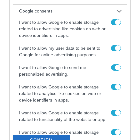
ΡΟΗ ΕΙΔΗΣΕΩΝ
Google consents
Το χρηματοδοτούμενο
από την ΕΕ έργο “The
I want to allow Google to enable storage
Gaming Police”
related to advertising like cookies on web or
ενισχύει την ασφάλεια
device identifiers in apps.
31.07.2026
των παιδιών στο
διαδίκτυο
I want to allow my user data to be sent to
ΑΑΔΕ: Διευκρινίσεις
Google for online advertising purposes.
για τα πρόστιμα σε
παραβάσεις που
I want to allow Google to send me
αφορούν τους ΦΗΜ
31.07.2026
personalized advertising.
Σ. Καλαφάτης: «Η
I want to allow Google to enable storage
Τεχνητή Νοημοσύνη
related to analytics like cookies on web or
δεν είναι απλώς μια
device identifiers in apps.
νέα τεχνολογία, είναι
31.07.2026
μια νέα βιομηχανική
I want to allow Google to enable storage
επανάσταση»
related to functionality of the website or app.
Νέος οδηγός του ΕΚΤ
για τη χρηματοδότηση
I want to allow Google to enable storage
των ελληνικών
related to personalization.