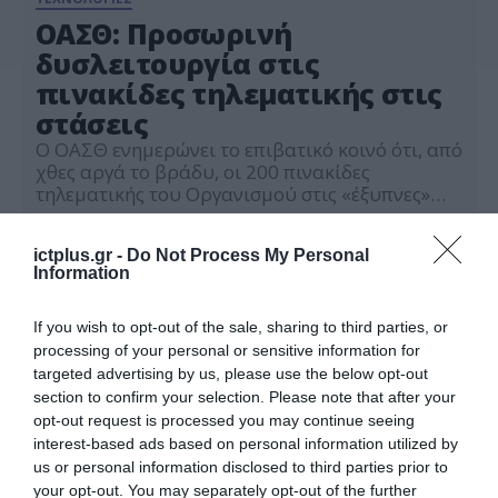
ΟΑΣΘ: Προσωρινή
δυσλειτουργία στις
πινακίδες τηλεματικής στις
στάσεις
Ο ΟΑΣΘ ενημερώνει το επιβατικό κοινό ότι, από
χθες αργά το βράδυ, οι 200 πινακίδες
τηλεματικής του Οργανισμού στις «έξυπνες»
στάσεις, βρίσκονται προσωρινά εκτός
05.06.2026
λειτουργίας και δεν παρέχουν ενημέρωση για
ictplus.gr -
Do Not Process My Personal
τους χρόνους άφιξης των λεωφορείων. Η
Information
δυσλειτουργία αυτή οφείλεται στον πάροχο
κινητής τηλεφωνίας, μέσω του οποίου
παρέχεται η υπηρεσία. Ο Οργανισμός έχει
If you wish to opt-out of the sale, sharing to third parties, or
απευθυνθεί στη συγκεκριμένη […]
processing of your personal or sensitive information for
targeted advertising by us, please use the below opt-out
section to confirm your selection. Please note that after your
opt-out request is processed you may continue seeing
interest-based ads based on personal information utilized by
us or personal information disclosed to third parties prior to
your opt-out. You may separately opt-out of the further