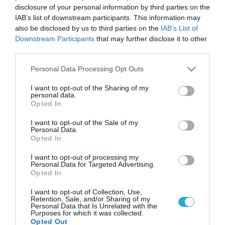
disclosure of your personal information by third parties on the
IAB’s list of downstream participants. This information may
also be disclosed by us to third parties on the
IAB’s List of
Downstream Participants
that may further disclose it to other
third parties.
Please note that this website/app uses one or more Google
Personal Data Processing Opt Outs
services and may gather and store information including but
not limited to your visit or usage behaviour. You may click to
I want to opt-out of the Sharing of my
personal data.
grant or deny consent to Google and its third-party tags to
Opted In
use your data for below specified purposes in below Google
consent section.
I want to opt-out of the Sale of my
Personal Data.
Opted In
I want to opt-out of processing my
Personal Data for Targeted Advertising.
Opted In
I want to opt-out of Collection, Use,
Retention, Sale, and/or Sharing of my
Personal Data that Is Unrelated with the
Purposes for which it was collected.
Opted Out