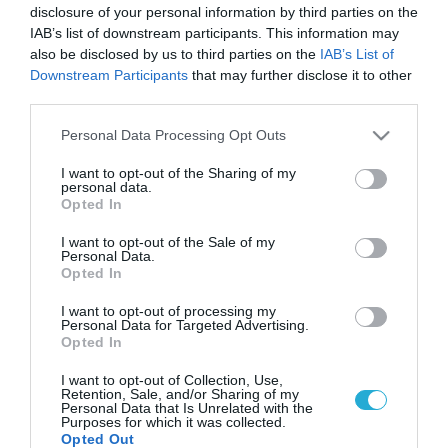
disclosure of your personal information by third parties on the
IAB’s list of downstream participants. This information may
also be disclosed by us to third parties on the
IAB’s List of
Downstream Participants
that may further disclose it to other
third parties.
Please note that this website/app uses one or more Google
Personal Data Processing Opt Outs
services and may gather and store information including but
not limited to your visit or usage behaviour. You may click to
I want to opt-out of the Sharing of my
personal data.
grant or deny consent to Google and its third-party tags to
Opted In
use your data for below specified purposes in below Google
consent section.
I want to opt-out of the Sale of my
Personal Data.
Opted In
I want to opt-out of processing my
Personal Data for Targeted Advertising.
Opted In
I want to opt-out of Collection, Use,
Retention, Sale, and/or Sharing of my
Personal Data that Is Unrelated with the
Purposes for which it was collected.
Opted Out