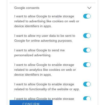
ΡΟΗ ΕΙΔΗΣΕΩΝ
Google consents
Το χρηματοδοτούμενο
από την ΕΕ έργο “The
I want to allow Google to enable storage
Gaming Police”
related to advertising like cookies on web or
ενισχύει την ασφάλεια
31.07.2026
device identifiers in apps.
των παιδιών στο
διαδίκτυο
I want to allow my user data to be sent to
ΑΑΔΕ: Διευκρινίσεις
για τα πρόστιμα σε
Google for online advertising purposes.
παραβάσεις που
αφορούν τους ΦΗΜ
I want to allow Google to send me
31.07.2026
personalized advertising.
Σ. Καλαφάτης: «Η
I want to allow Google to enable storage
Τεχνητή Νοημοσύνη
related to analytics like cookies on web or
δεν είναι απλώς μια
device identifiers in apps.
νέα τεχνολογία, είναι
31.07.2026
μια νέα βιομηχανική
I want to allow Google to enable storage
επανάσταση»
related to functionality of the website or app.
Νέος οδηγός του ΕΚΤ
για τη χρηματοδότηση
των ελληνικών
I want to allow Google to enable storage
επιχειρήσεων στον
related to personalization.
CONFIRM