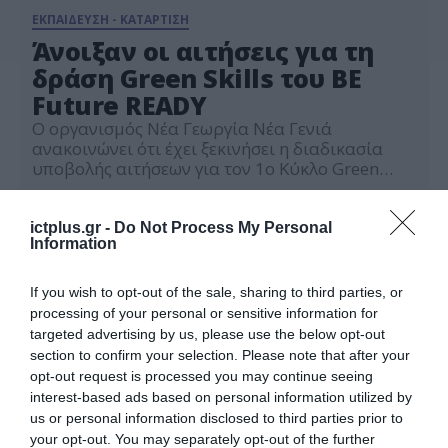
ΕΚΠΑΙΔΕΥΣΗ - ΚΑΤΑΡΤΙΣΗ
Άνοιξαν οι αιτήσεις για τη
δράση Green Skills του BE
Future READY
Ο οργανισμός Νέα Γεωργία Νέα Γενιά
ανακοινώνει ότι έχει ξεκινήσει η διαδικασία
υποβολής αιτήσεων για τον 1ο Κύκλο Green
Skills Training, την πρώτη ανοιχτή εκπαιδευτική
08.07.2026
δράση του προγράμματος BE Future READY
(Bridge to Employment: Future READY). Το
ictplus.gr -
Do Not Process My Personal
Information
πρόγραμμα, που υλοποιείται από τον
οργανισμό Νέα Γεωργία Νέα Γενιά σε
συνεργασία με την ActionAid και με την […]
If you wish to opt-out of the sale, sharing to third parties, or
processing of your personal or sensitive information for
targeted advertising by us, please use the below opt-out
section to confirm your selection. Please note that after your
opt-out request is processed you may continue seeing
interest-based ads based on personal information utilized by
us or personal information disclosed to third parties prior to
your opt-out. You may separately opt-out of the further