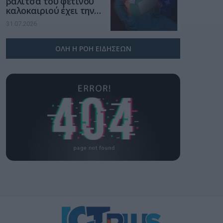
βαλίτσα του φετινού
καλοκαιριού έχει την
υπογραφή της Xiaomi
31.07.2026
ΟΛΗ Η ΡΟΗ ΕΙΔΗΣΕΩΝ