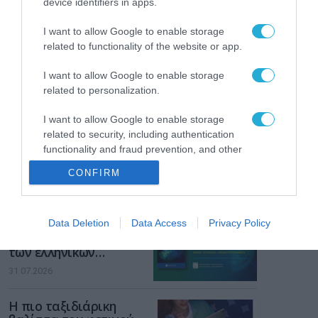
device identifiers in apps.
Gaming Police”
ενισχύει την ασφάλεια
31.07.2026
I want to allow Google to enable storage
των παιδιών στο
related to functionality of the website or app.
διαδίκτυο
ΑΑΔΕ: Διευκρινίσεις
για τα πρόστιμα σε
I want to allow Google to enable storage
παραβάσεις που
related to personalization.
αφορούν τους ΦΗΜ
31.07.2026
I want to allow Google to enable storage
related to security, including authentication
Σ. Καλαφάτης: «Η
functionality and fraud prevention, and other
Τεχνητή Νοημοσύνη
user protection.
δεν είναι απλώς μια
CONFIRM
νέα τεχνολογία, είναι
31.07.2026
μια νέα βιομηχανική
επανάσταση»
Νέος οδηγός του ΕΚΤ
Data Deletion
Data Access
Privacy Policy
για τη χρηματοδότηση
των ελληνικών
επιχειρήσεων στον
31.07.2026
χώρο της άμυνας
Η πιο ταξιδιάρικη