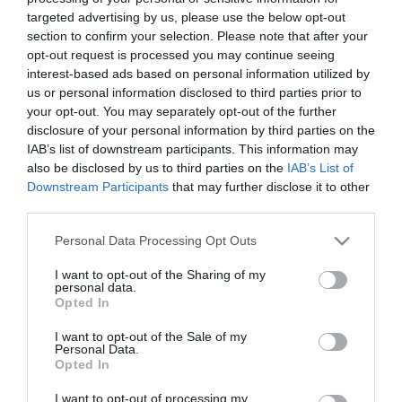
targeted advertising by us, please use the below opt-out
SECURITY - CYBERSECURITY
section to confirm your selection. Please note that after your
Μουντιάλ 2026: Προειδοποίηση
opt-out request is processed you may continue seeing
Kaspersky για αύξηση
interest-based ads based on personal information utilized by
us or personal information disclosed to third parties prior to
διαδικτυακών απατών με
your opt-out. You may separately opt-out of the further
πλαστά εισιτήρια και email-
disclosure of your personal information by third parties on the
29.04.2026
παγίδες χιλιάδων δολαρίων
IAB’s list of downstream participants. This information may
also be disclosed by us to third parties on the
IAB’s List of
Downstream Participants
that may further disclose it to other
third parties.
Please note that this website/app uses one or more Google
Personal Data Processing Opt Outs
services and may gather and store information including but
not limited to your visit or usage behaviour. You may click to
I want to opt-out of the Sharing of my
personal data.
grant or deny consent to Google and its third-party tags to
Opted In
use your data for below specified purposes in below Google
consent section.
I want to opt-out of the Sale of my
Personal Data.
Opted In
I want to opt-out of processing my