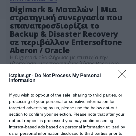
Digimark & Ματαλών | Μια
στρατηγική συνεργασία που
επαναπροσδιορίζει το
Backup & Disaster Recovery
σε περιβάλλον Entersoftone
Aberon / Oracle
Η Digimark ολοκλήρωσε με επιτυχία την
υλοποίηση μιας προηγμένης λύσης Backup &
Disaster Recovery για τη Ματαλών,
διασφαλίζοντας την επιχειρησιακή συνέχεια
ictplus.gr -
Do Not Process My Personal
17.04.2026
Information
της Αποθήκης και των κρίσιμων λειτουργιών
της εταιρείας, ακόμη και σε περίπτωση
σοβαρής βλάβης ή καταστροφής του κεντρικού
If you wish to opt-out of the sale, sharing to third parties, or
server. Η υποδομή της Ματαλών, βασισμένη στο
processing of your personal or sensitive information for
Entersoftone Aberon σε περιβάλλον Oracle,
targeted advertising by us, please use the below opt-out
υποστηρίζει νευραλγικές λειτουργίες της […]
section to confirm your selection. Please note that after your
opt-out request is processed you may continue seeing
interest-based ads based on personal information utilized by
us or personal information disclosed to third parties prior to