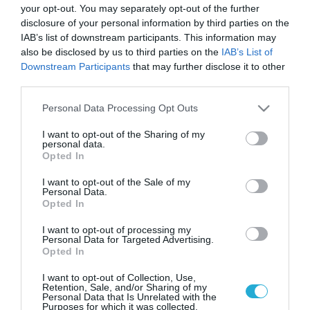
your opt-out. You may separately opt-out of the further
disclosure of your personal information by third parties on the
IAB’s list of downstream participants. This information may
also be disclosed by us to third parties on the
IAB’s List of
Downstream Participants
that may further disclose it to other
third parties.
Please note that this website/app uses one or more Google
Personal Data Processing Opt Outs
services and may gather and store information including but
not limited to your visit or usage behaviour. You may click to
I want to opt-out of the Sharing of my
personal data.
grant or deny consent to Google and its third-party tags to
Opted In
use your data for below specified purposes in below Google
consent section.
I want to opt-out of the Sale of my
Personal Data.
Opted In
I want to opt-out of processing my
Personal Data for Targeted Advertising.
Opted In
I want to opt-out of Collection, Use,
Retention, Sale, and/or Sharing of my
Personal Data that Is Unrelated with the
Purposes for which it was collected.