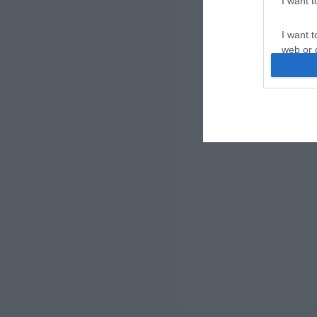
I want 
I want t
web or d
I want t
or app.
I want t
I want t
authenti