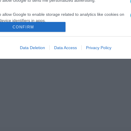
to allow Google to send me personalized advertising.
o allow Google to enable storage related to analytics like cookies on
evice identifiers in apps.
CONFIRM
o allow Google to enable storage related to functionality of the website
Data Deletion
Data Access
Privacy Policy
o allow Google to enable storage related to personalization.
o allow Google to enable storage related to security, including
cation functionality and fraud prevention, and other user protection.