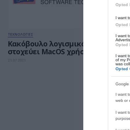
έκθεση της Kaspersky
Opted 
αναδεικνύει την […]
I want t
Opted 
ΤΕΧΝΟΛΟΓΙΕΣ
I want 
Advertis
Kακόβουλο λογισμικό
Opted 
στοχεύει MacOS χρήστες
I want t
of my P
21.07.2021
was col
Opted 
Google 
I want t
web or d
I want t
purpose