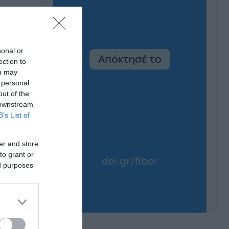
sonal or
ection to
ou may
 personal
out of the
 downstream
B’s List of
er and store
to grant or
ed purposes