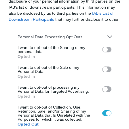
disclosure of your personal information by third parties on the
IAB’s list of downstream participants. This information may
also be disclosed by us to third parties on the
IAB’s List of
Downstream Participants
that may further disclose it to other
third parties.
Please note that this website/app uses one or more Google
Personal Data Processing Opt Outs
services and may gather and store information including but
not limited to your visit or usage behaviour. You may click to
I want to opt-out of the Sharing of my
personal data.
grant or deny consent to Google and its third-party tags to
Opted In
use your data for below specified purposes in below Google
consent section.
I want to opt-out of the Sale of my
Personal Data.
Opted In
I want to opt-out of processing my
Personal Data for Targeted Advertising.
Opted In
I want to opt-out of Collection, Use,
Retention, Sale, and/or Sharing of my
Personal Data that Is Unrelated with the
Purposes for which it was collected.
ΡΟΗ ΕΙΔΗΣΕΩΝ
Opted Out