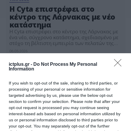
Η Cyta επιστρέφει στο
κέντρο της Λάρνακας με νέο
κατάστημα
Η Cyta επιστρέφει στο κέντρο της Λάρνακας με
ένα νέο, σύγχρονο κατάστημα, σχεδιασμένο με
στόχο τη βέλτιστη εμπειρία των πελατών της
πόλης και της ευρύτερης περιοχής. Το νέο
06.05.2026
κατάστημα βρίσκεται στη λεωφόρο
Αρχιεπισκόπου Μακαρίου 3–7 και προσφέρει
ictplus.gr -
Do Not Process My Personal
ένα αναβαθμισμένο περιβάλλον, όπου οι
Information
επισκέπτες μπορούν να ενημερωθούν για το
σύνολο των προϊόντων και υπηρεσιών της Cyta
[…]
If you wish to opt-out of the sale, sharing to third parties, or
processing of your personal or sensitive information for
targeted advertising by us, please use the below opt-out
section to confirm your selection. Please note that after your
opt-out request is processed you may continue seeing
interest-based ads based on personal information utilized by
us or personal information disclosed to third parties prior to
your opt-out. You may separately opt-out of the further