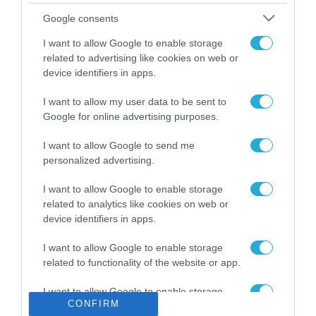
Το χρηματοδοτούμενο
Google consents
από την ΕΕ έργο “The
Gaming Police”
I want to allow Google to enable storage
ενισχύει την ασφάλεια
related to advertising like cookies on web or
31.07.2026
των παιδιών στο
device identifiers in apps.
διαδίκτυο
ΑΑΔΕ: Διευκρινίσεις
I want to allow my user data to be sent to
για τα πρόστιμα σε
Google for online advertising purposes.
παραβάσεις που
αφορούν τους ΦΗΜ
31.07.2026
I want to allow Google to send me
personalized advertising.
Σ. Καλαφάτης: «Η
Τεχνητή Νοημοσύνη
I want to allow Google to enable storage
δεν είναι απλώς μια
related to analytics like cookies on web or
νέα τεχνολογία, είναι
device identifiers in apps.
31.07.2026
μια νέα βιομηχανική
επανάσταση»
I want to allow Google to enable storage
Νέος οδηγός του ΕΚΤ
related to functionality of the website or app.
για τη χρηματοδότηση
των ελληνικών
I want to allow Google to enable storage
επιχειρήσεων στον
31.07.2026
CONFIRM
related to personalization.
χώρο της άμυνας