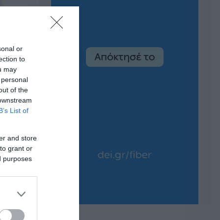
sonal or
ection to
ou may
 personal
out of the
 downstream
B’s List of
er and store
to grant or
ed purposes