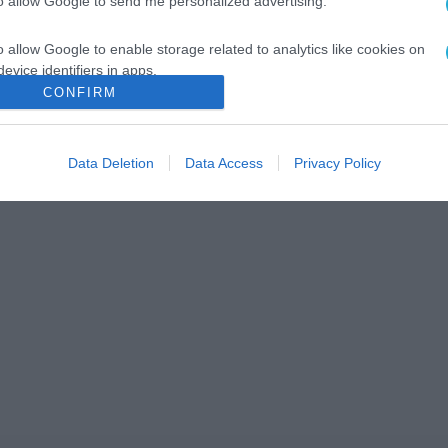
to allow Google to send me personalized advertising.
o allow Google to enable storage related to analytics like cookies on
evice identifiers in apps.
CONFIRM
o allow Google to enable storage related to functionality of the website
Data Deletion
Data Access
Privacy Policy
o allow Google to enable storage related to personalization.
o allow Google to enable storage related to security, including
cation functionality and fraud prevention, and other user protection.