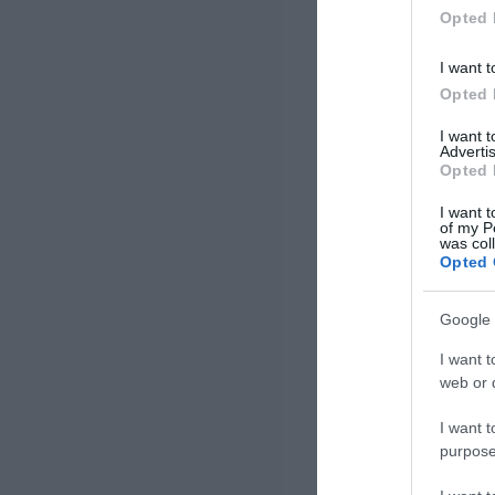
συμμετέχοντες ηλικιωμένους οι
Opted 
οποίοι εκπαιδεύονται εντατικά
στη χρήση […]
I want t
Opted 
I want 
Advertis
Opted 
I want t
of my P
was col
Opted 
Google 
I want t
web or d
I want t
purpose