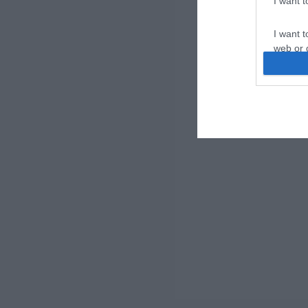
I want 
I want t
web or d
I want t
or app.
I want t
I want t
authenti