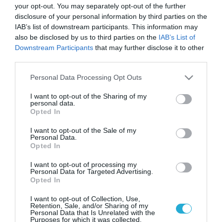
your opt-out. You may separately opt-out of the further
disclosure of your personal information by third parties on the
IAB’s list of downstream participants. This information may
also be disclosed by us to third parties on the
IAB’s List of
Downstream Participants
that may further disclose it to other
third parties.
Please note that this website/app uses one or more Google
Personal Data Processing Opt Outs
services and may gather and store information including but
not limited to your visit or usage behaviour. You may click to
I want to opt-out of the Sharing of my
personal data.
grant or deny consent to Google and its third-party tags to
Opted In
use your data for below specified purposes in below Google
consent section.
I want to opt-out of the Sale of my
Personal Data.
Opted In
I want to opt-out of processing my
Personal Data for Targeted Advertising.
Opted In
I want to opt-out of Collection, Use,
Retention, Sale, and/or Sharing of my
Personal Data that Is Unrelated with the
Purposes for which it was collected.