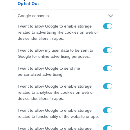
Opted Out
Google consents
ΡΟΗ ΕΙΔΗΣΕΩΝ
I want to allow Google to enable storage
Το χρηματοδοτούμενο
related to advertising like cookies on web or
από την ΕΕ έργο “The
device identifiers in apps.
Gaming Police”
ενισχύει την ασφάλεια
31.07.2026
I want to allow my user data to be sent to
των παιδιών στο
Google for online advertising purposes.
διαδίκτυο
ΑΑΔΕ: Διευκρινίσεις
για τα πρόστιμα σε
I want to allow Google to send me
παραβάσεις που
personalized advertising.
αφορούν τους ΦΗΜ
31.07.2026
I want to allow Google to enable storage
related to analytics like cookies on web or
Σ. Καλαφάτης: «Η
device identifiers in apps.
Τεχνητή Νοημοσύνη
δεν είναι απλώς μια
I want to allow Google to enable storage
νέα τεχνολογία, είναι
31.07.2026
related to functionality of the website or app.
μια νέα βιομηχανική
επανάσταση»
Νέος οδηγός του ΕΚΤ
I want to allow Google to enable storage