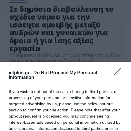
Σε δημόσια διαβούλευση το
σχέδιο νόμου για την
ισότητα αμοιβής μεταξύ
ανδρών και γυναικών για
όμοια ή για ίσης αξίας
εργασία
Σε δημόσια διαβούλευση (3/6) τέθηκε το σχέδιο
νόμου του Υπουργείου Εργασίας και
Κοινωνικής Ασφάλισης με τίτλο «Ενίσχυση της
εφαρμογής της ισότητας της αμοιβής μεταξύ
ictplus.gr -
Do Not Process My Personal
05.06.2026
Information
ανδρών και γυναικών για όμοια εργασία ή για
εργασία ίσης αξίας – Ενσωμάτωση Οδηγίας
(Ε.Ε.) 2023/970». Στόχος του νομοσχεδίου είναι
If you wish to opt-out of the sale, sharing to third parties, or
η εξάλειψη φαινομένων όπου το φύλο
processing of your personal or sensitive information for
επηρεάζει τον καθορισμό της αμοιβής […]
targeted advertising by us, please use the below opt-out
section to confirm your selection. Please note that after your
opt-out request is processed you may continue seeing
interest-based ads based on personal information utilized by
us or personal information disclosed to third parties prior to