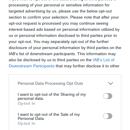
processing of your personal or sensitive information for
targeted advertising by us, please use the below opt-out
section to confirm your selection. Please note that after your
opt-out request is processed you may continue seeing
ΤΕΧΝΟΛΟΓΙΕΣ
interest-based ads based on personal information utilized by
Για πρώτη φορά ζωντανή
us or personal information disclosed to third parties prior to
επίδειξη αυτοματοποιημένης
your opt-out. You may separately opt-out of the further
διέλευσης φορτηγών στο
disclosure of your personal information by third parties on the
IAB’s list of downstream participants. This information may
διασυνοριακό διάδρομο Ελλάδας-
09.05.2022
also be disclosed by us to third parties on the
IAB’s List of
Τουρκίας
Downstream Participants
that may further disclose it to other
third parties.
Please note that this website/app uses one or more Google
Personal Data Processing Opt Outs
services and may gather and store information including but
not limited to your visit or usage behaviour. You may click to
I want to opt-out of the Sharing of my
personal data.
grant or deny consent to Google and its third-party tags to
Opted In
use your data for below specified purposes in below Google
consent section.
I want to opt-out of the Sale of my
Personal Data.
Opted In