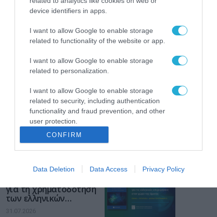
related to analytics like cookies on web or
device identifiers in apps.
Το χρηματοδοτούμενο
από την ΕΕ έργο “The
I want to allow Google to enable storage
Gaming Police”
ενισχύει την ασφάλεια
related to functionality of the website or app.
31.07.2026
των παιδιών στο
διαδίκτυο
I want to allow Google to enable storage
ΑΑΔΕ: Διευκρινίσεις
related to personalization.
για τα πρόστιμα σε
παραβάσεις που
I want to allow Google to enable storage
αφορούν τους ΦΗΜ
related to security, including authentication
31.07.2026
functionality and fraud prevention, and other
user protection.
Σ. Καλαφάτης: «Η
Τεχνητή Νοημοσύνη
CONFIRM
δεν είναι απλώς μια
νέα τεχνολογία, είναι
31.07.2026
μια νέα βιομηχανική
επανάσταση»
Data Deletion
Data Access
Privacy Policy
Νέος οδηγός του ΕΚΤ
για τη χρηματοδότηση
των ελληνικών
επιχειρήσεων στον
31.07.2026
χώρο της άμυνας