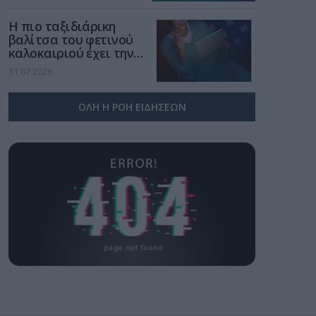
Η πιο ταξιδιάρικη
βαλίτσα του φετινού
καλοκαιριού έχει την
υπογραφή της Xiaomi
31.07.2026
ΟΛΗ Η ΡΟΗ ΕΙΔΗΣΕΩΝ