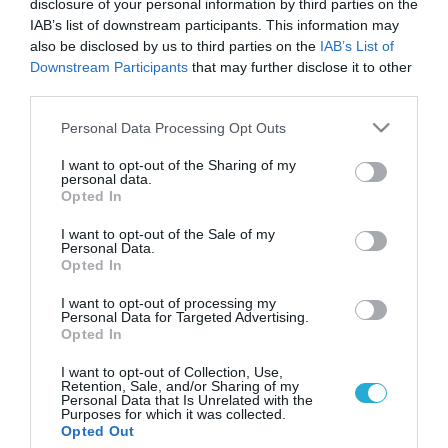
disclosure of your personal information by third parties on the
IAB’s list of downstream participants. This information may
also be disclosed by us to third parties on the
IAB’s List of
Downstream Participants
that may further disclose it to other
third parties.
Please note that this website/app uses one or more Google
Personal Data Processing Opt Outs
services and may gather and store information including but
not limited to your visit or usage behaviour. You may click to
I want to opt-out of the Sharing of my
personal data.
grant or deny consent to Google and its third-party tags to
Opted In
use your data for below specified purposes in below Google
consent section.
I want to opt-out of the Sale of my
Personal Data.
Opted In
I want to opt-out of processing my
Personal Data for Targeted Advertising.
Opted In
I want to opt-out of Collection, Use,
Retention, Sale, and/or Sharing of my
Personal Data that Is Unrelated with the
Purposes for which it was collected.
ΡΟΗ ΕΙΔΗΣΕΩΝ
Opted Out