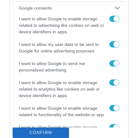
Το χρηματοδοτούμενο
Google consents
από την ΕΕ έργο “The
Gaming Police”
I want to allow Google to enable storage
ενισχύει την ασφάλεια
related to advertising like cookies on web or
31.07.2026
των παιδιών στο
device identifiers in apps.
διαδίκτυο
ΑΑΔΕ: Διευκρινίσεις
I want to allow my user data to be sent to
για τα πρόστιμα σε
Google for online advertising purposes.
παραβάσεις που
αφορούν τους ΦΗΜ
31.07.2026
I want to allow Google to send me
personalized advertising.
Σ. Καλαφάτης: «Η
Τεχνητή Νοημοσύνη
I want to allow Google to enable storage
δεν είναι απλώς μια
related to analytics like cookies on web or
νέα τεχνολογία, είναι
device identifiers in apps.
31.07.2026
μια νέα βιομηχανική
επανάσταση»
I want to allow Google to enable storage
Νέος οδηγός του ΕΚΤ
related to functionality of the website or app.
για τη χρηματοδότηση
των ελληνικών
I want to allow Google to enable storage
επιχειρήσεων στον
31.07.2026
CONFIRM
related to personalization.
χώρο της άμυνας