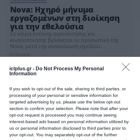
Nova: Ηχηρό μήνυμα
εργαζομένων στη διοίκηση
για την εθελούσια
Σε κλίμα έντονης αγανάκτησης και
κινητοποίησης βρίσκεται το προσωπικό της
Nova, μετά την ανακοίνωση σχεδίου
αναδιάρθρωσης που προβλέπει την κατάργηση
27.05.2026
44 θέσεων εργασίας και τη μεταφορά εργασιών
σε εργολάβους. Την Τρίτη, η συνέλευση του
ictplus.gr -
Do Not Process My Personal
σωματείου έστειλε ξεκάθαρο μήνυμα προς τη
Information
διοίκηση: Οι εργαζόμενοι δεν θα δεχτούν να
γίνουν «θυσία» στον βωμό της κερδοφορίας. Η
ανακοίνωση […]
If you wish to opt-out of the sale, sharing to third parties, or
processing of your personal or sensitive information for
targeted advertising by us, please use the below opt-out
section to confirm your selection. Please note that after your
opt-out request is processed you may continue seeing
interest-based ads based on personal information utilized by
us or personal information disclosed to third parties prior to
your opt-out. You may separately opt-out of the further