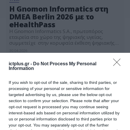
H Gnomon Informatics στη
DMEA Berlin 2026 με το
eHealthPass
Η Gnomon Informatics S.A., πρωτοπόρος
εταιρεία στο χώρο της ψηφιακής υγείας,
συμμετείχε στην κορυφαία έκθεση ψηφιακής
υγείας DMEA 2026, που πραγματοποιήθηκε
30.04.2026
μεταξύ 21-23 Απριλίου 2026, στο εκθεσιακό
κέντρο Messe Expo Center του Βερολίνου. Η
ictplus.gr -
Do Not Process My Personal
Gnomon, στη DMEA Βerlin 2026, παρουσίασε
Information
την τεχνολογική της λύση για την ψηφιακή
υγεία, το eHealthPass, την πλατφόρμα που
εμπιστεύονται ελληνικοί και ευρωπαϊκοί […]
If you wish to opt-out of the sale, sharing to third parties, or
processing of your personal or sensitive information for
targeted advertising by us, please use the below opt-out
section to confirm your selection. Please note that after your
opt-out request is processed you may continue seeing
interest-based ads based on personal information utilized by
us or personal information disclosed to third parties prior to
your opt-out. You may separately opt-out of the further