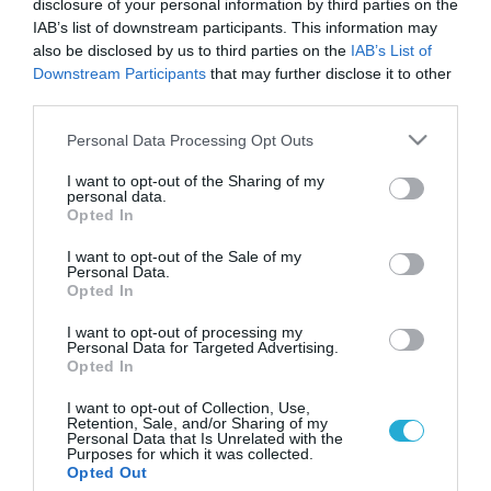
disclosure of your personal information by third parties on the
IAB’s list of downstream participants. This information may
also be disclosed by us to third parties on the
IAB’s List of
Downstream Participants
that may further disclose it to other
third parties.
Please note that this website/app uses one or more Google
Personal Data Processing Opt Outs
services and may gather and store information including but
not limited to your visit or usage behaviour. You may click to
I want to opt-out of the Sharing of my
personal data.
grant or deny consent to Google and its third-party tags to
Opted In
use your data for below specified purposes in below Google
consent section.
I want to opt-out of the Sale of my
Personal Data.
Opted In
I want to opt-out of processing my
Personal Data for Targeted Advertising.
Opted In
I want to opt-out of Collection, Use,
Retention, Sale, and/or Sharing of my
Personal Data that Is Unrelated with the
Purposes for which it was collected.
ΡΟΗ ΕΙΔΗΣΕΩΝ
Opted Out