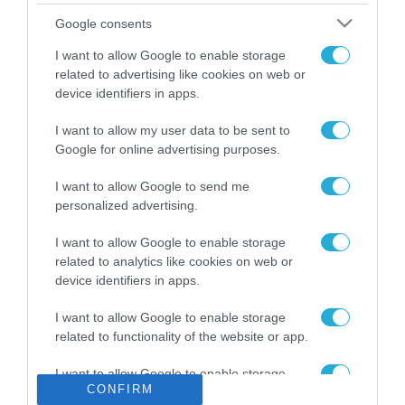
Το χρηματοδοτούμενο
Google consents
από την ΕΕ έργο “The
Gaming Police”
I want to allow Google to enable storage
ενισχύει την ασφάλεια
related to advertising like cookies on web or
31.07.2026
των παιδιών στο
device identifiers in apps.
διαδίκτυο
ΑΑΔΕ: Διευκρινίσεις
I want to allow my user data to be sent to
για τα πρόστιμα σε
Google for online advertising purposes.
παραβάσεις που
αφορούν τους ΦΗΜ
31.07.2026
I want to allow Google to send me
personalized advertising.
Σ. Καλαφάτης: «Η
Τεχνητή Νοημοσύνη
I want to allow Google to enable storage
δεν είναι απλώς μια
related to analytics like cookies on web or
νέα τεχνολογία, είναι
device identifiers in apps.
31.07.2026
μια νέα βιομηχανική
επανάσταση»
I want to allow Google to enable storage
Νέος οδηγός του ΕΚΤ
related to functionality of the website or app.
για τη χρηματοδότηση
των ελληνικών
I want to allow Google to enable storage
επιχειρήσεων στον
31.07.2026
CONFIRM
related to personalization.
χώρο της άμυνας