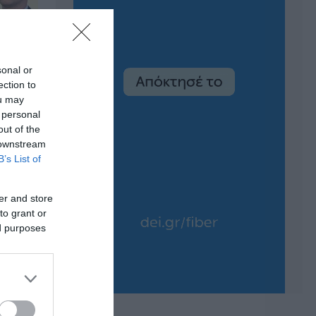
sonal or
ection to
ou may
 personal
out of the
 downstream
B’s List of
er and store
to grant or
ed purposes