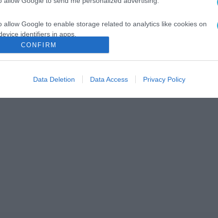
to allow Google to send me personalized advertising.
o allow Google to enable storage related to analytics like cookies on
evice identifiers in apps.
CONFIRM
o allow Google to enable storage related to functionality of the website
Data Deletion
Data Access
Privacy Policy
o allow Google to enable storage related to personalization.
o allow Google to enable storage related to security, including
cation functionality and fraud prevention, and other user protection.