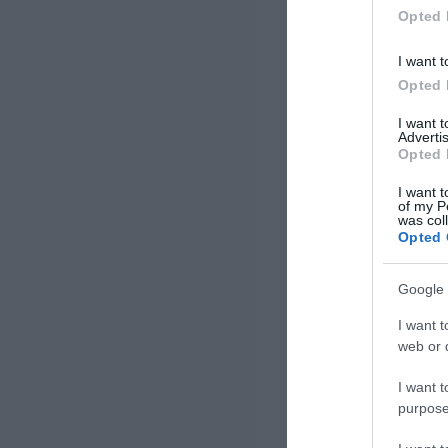
τον χαιρετισμό του, ο Υπουργός
Opted 
Εθνικής Άμυνας επισήμανε τα
εξής: «Όπως […]
I want t
Opted 
I want 
Advertis
Opted 
I want t
of my P
was col
Opted 
Google 
I want t
web or d
I want t
purpose