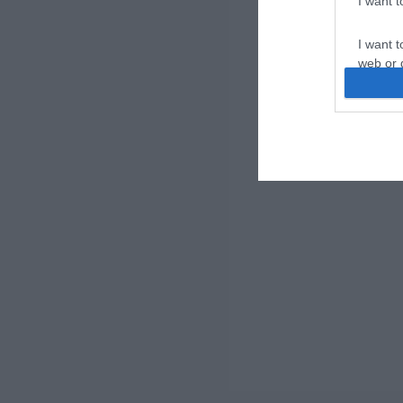
I want 
I want t
web or d
I want t
or app.
I want t
I want t
authenti