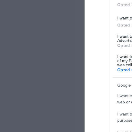
επενδυτικό ενδιαφέρον που
Opted 
συγκεντρώνει ο κλάδος της […]
I want t
Opted 
I want 
Advertis
Opted 
I want t
of my P
was col
Opted 
Google 
I want t
web or d
I want t
purpose