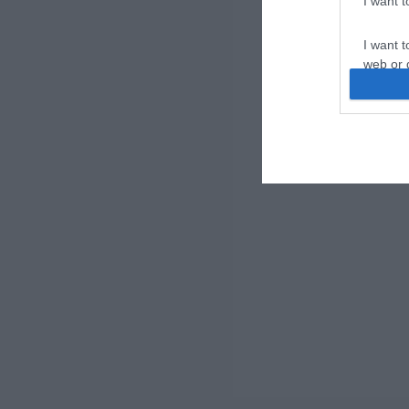
I want 
I want t
web or d
I want t
or app.
I want t
I want t
authenti