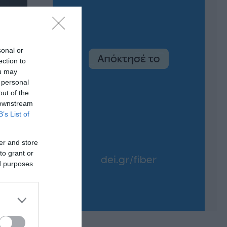
sonal or
ection to
ou may
 personal
out of the
 downstream
B’s List of
er and store
to grant or
ed purposes