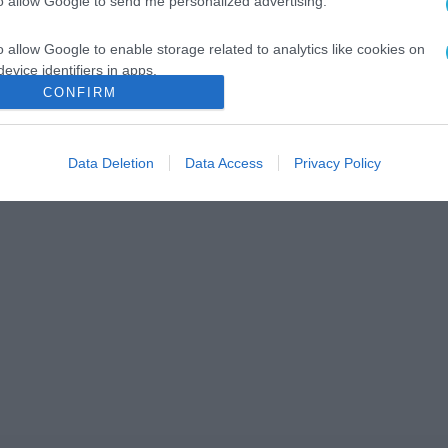
to allow Google to send me personalized advertising.
o allow Google to enable storage related to analytics like cookies on
evice identifiers in apps.
CONFIRM
o allow Google to enable storage related to functionality of the website
Data Deletion
Data Access
Privacy Policy
o allow Google to enable storage related to personalization.
o allow Google to enable storage related to security, including
cation functionality and fraud prevention, and other user protection.