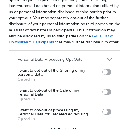
ΕΠΙΧΕΙΡΗΣΕΙΣ
interest-based ads based on personal information utilized by
Η Digimark συμβάλει στην
us or personal information disclosed to third parties prior to
your opt-out. You may separately opt-out of the further
αντιμετώπιση των προκλήσεων
disclosure of your personal information by third parties on the
της Απομακρυσμένης Εργασίας
IAB’s list of downstream participants. This information may
της εφημερίδας Καθημερινή με
also be disclosed by us to third parties on the
IAB’s List of
08.10.2021
την εγκατάσταση σύγχρονου
Downstream Participants
that may further disclose it to other
third parties.
τηλεφωνικού κέντρου 3CX
τεχνολογίας IP
Please note that this website/app uses one or more Google
Personal Data Processing Opt Outs
services and may gather and store information including but
not limited to your visit or usage behaviour. You may click to
I want to opt-out of the Sharing of my
personal data.
grant or deny consent to Google and its third-party tags to
Opted In
use your data for below specified purposes in below Google
consent section.
I want to opt-out of the Sale of my
Personal Data.
Opted In
I want to opt-out of processing my
Personal Data for Targeted Advertising.
Opted In
ΠΛΗΡΟΦΟΡΙΚΗ
Πιστοποίηση της Digimark με το