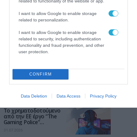
related to functionality of the website or app.
I want to allow Google to enable storage
related to personalization.
I want to allow Google to enable storage
related to security, including authentication
functionality and fraud prevention, and other
user protection.
CONFIRM
Data Deletion
Data Access
Privacy Policy
ΡΟΗ ΕΙΔΗΣΕΩΝ
Το χρηματοδοτούμενο
από την ΕΕ έργο “The
Gaming Police”
ενισχύει την ασφάλεια
31.07.2026
των παιδιών στο