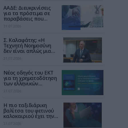
διαδίκτυο
ΑΑΔΕ: Διευκρινίσεις
για τα πρόστιμα σε
παραβάσεις που
αφορούν τους ΦΗΜ
31.07.2026
Σ. Καλαφάτης: «Η
Τεχνητή Νοημοσύνη
δεν είναι απλώς μια
νέα τεχνολογία, είναι
31.07.2026
μια νέα βιομηχανική
επανάσταση»
Νέος οδηγός του ΕΚΤ
για τη χρηματοδότηση
των ελληνικών
επιχειρήσεων στον
31.07.2026
χώρο της άμυνας
Η πιο ταξιδιάρικη
βαλίτσα του φετινού
καλοκαιριού έχει την
υπογραφή της Xiaomi
31.07.2026