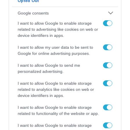
Opted Out
ΡΟΗ ΕΙΔΗΣΕΩΝ
Google consents
Το χρηματοδοτούμενο
I want to allow Google to enable storage
από την ΕΕ έργο “The
related to advertising like cookies on web or
Gaming Police”
device identifiers in apps.
ενισχύει την ασφάλεια
31.07.2026
των παιδιών στο
I want to allow my user data to be sent to
διαδίκτυο
Google for online advertising purposes.
ΑΑΔΕ: Διευκρινίσεις
για τα πρόστιμα σε
παραβάσεις που
I want to allow Google to send me
αφορούν τους ΦΗΜ
personalized advertising.
31.07.2026
I want to allow Google to enable storage
Σ. Καλαφάτης: «Η
related to analytics like cookies on web or
Τεχνητή Νοημοσύνη
device identifiers in apps.
δεν είναι απλώς μια
νέα τεχνολογία, είναι
31.07.2026
I want to allow Google to enable storage
μια νέα βιομηχανική
related to functionality of the website or app.
επανάσταση»
Νέος οδηγός του ΕΚΤ
I want to allow Google to enable storage
για τη χρηματοδότηση