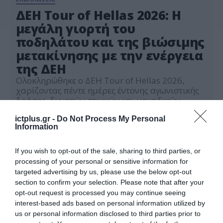
ΔΕΗ Tour of Hellas 2026: Η
μεγάλη γιορτή του
ποδηλάτου και της βιώσιμης
μετακίνησης με την ενέργεια
της ΔΕΗ
Ολοκληρώθηκε ο ΔΕΗ Tour of Hellas 2026,
χαρίζοντας πέντε ημέρες έντονης αγωνιστικής
δράσης, δυνατών στιγμών και μοναδικών
εικόνων. Η ΔΕΗ στήριξε για 5η συνεχή χρονιά
11.05.2026
τον ΔΕΗ Tour of Hellas, διατηρώντας τον ρόλο
ictplus.gr -
Do Not Process My Personal
Information
του ονομαστικού και μεγάλου χορηγού της
διοργάνωσης, επιβεβαιώνοντας τη σταθερή
δέσμευση του Ομίλου στην ενίσχυση
If you wish to opt-out of the sale, sharing to third parties, or
σημαντικών αθλητικών διοργανώσεων με
processing of your personal or sensitive information for
ουσιαστικό κοινωνικό αποτύπωμα. […]
targeted advertising by us, please use the below opt-out
section to confirm your selection. Please note that after your
opt-out request is processed you may continue seeing
interest-based ads based on personal information utilized by
us or personal information disclosed to third parties prior to