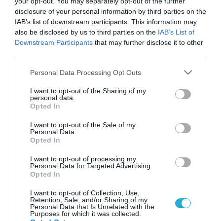
your opt-out. You may separately opt-out of the further
disclosure of your personal information by third parties on the
IAB’s list of downstream participants. This information may
also be disclosed by us to third parties on the
IAB’s List of
Downstream Participants
that may further disclose it to other
third parties.
Please note that this website/app uses one or more Google
Personal Data Processing Opt Outs
services and may gather and store information including but
not limited to your visit or usage behaviour. You may click to
I want to opt-out of the Sharing of my
personal data.
grant or deny consent to Google and its third-party tags to
Opted In
use your data for below specified purposes in below Google
consent section.
I want to opt-out of the Sale of my
Personal Data.
Opted In
I want to opt-out of processing my
Personal Data for Targeted Advertising.
Opted In
I want to opt-out of Collection, Use,
Retention, Sale, and/or Sharing of my
Personal Data that Is Unrelated with the
Purposes for which it was collected.