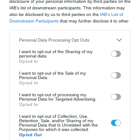
disclosure of your personal information by third parties on the
IAB’s list of downstream participants. This information may
also be disclosed by us to third parties on the
IAB’s List of
Downstream Participants
that may further disclose it to other
third parties.
Please note that this website/app uses one or more Google
Personal Data Processing Opt Outs
services and may gather and store information including but
not limited to your visit or usage behaviour. You may click to
I want to opt-out of the Sharing of my
personal data.
grant or deny consent to Google and its third-party tags to
Opted In
use your data for below specified purposes in below Google
consent section.
I want to opt-out of the Sale of my
Personal Data.
Opted In
I want to opt-out of processing my
Personal Data for Targeted Advertising.
Opted In
I want to opt-out of Collection, Use,
Retention, Sale, and/or Sharing of my
Personal Data that Is Unrelated with the
Purposes for which it was collected.
ΡΟΗ ΕΙΔΗΣΕΩΝ
Opted Out