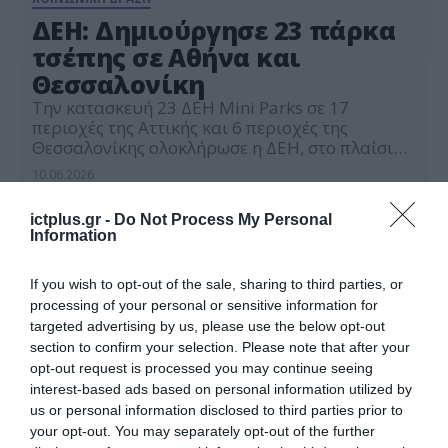
ΔΕΗ: Δημιούργησε 23 πάρκα
τσέπης σε Αθήνα και
Θεσσαλονίκη
Την κατασκευή 23 ΔΕΗ Mini Parks σε 17
περιοχές της Αττικής και 6 περιοχές της
Θεσσαλονίκης ολοκλήρωσε η ΔΕΗ, στο πλαίσιο
της στρατηγικής επένδυσης για ενίσχυση της
10.06.2026
αστικής βιωσιμότητας και τη δημιουργία
περισσότερων χώρων πρασίνου στον αστικό
ictplus.gr -
Do Not Process My Personal
ιστό. Μέσα από παρεμβάσεις μικρής κλίμακας,
Information
αλλά υψηλής περιβαλλοντικής και κοινωνικής
αξίας, η ΔΕΗ συμβάλλει στη βελτίωση της […]
If you wish to opt-out of the sale, sharing to third parties, or
processing of your personal or sensitive information for
targeted advertising by us, please use the below opt-out
section to confirm your selection. Please note that after your
opt-out request is processed you may continue seeing
interest-based ads based on personal information utilized by
us or personal information disclosed to third parties prior to
your opt-out. You may separately opt-out of the further