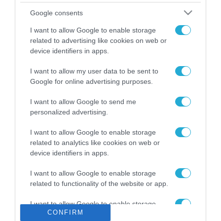
Το χρηματοδοτούμενο
Google consents
από την ΕΕ έργο “The
Gaming Police”
I want to allow Google to enable storage
ενισχύει την ασφάλεια
related to advertising like cookies on web or
31.07.2026
των παιδιών στο
device identifiers in apps.
διαδίκτυο
ΑΑΔΕ: Διευκρινίσεις
I want to allow my user data to be sent to
για τα πρόστιμα σε
Google for online advertising purposes.
παραβάσεις που
αφορούν τους ΦΗΜ
31.07.2026
I want to allow Google to send me
personalized advertising.
Σ. Καλαφάτης: «Η
Τεχνητή Νοημοσύνη
I want to allow Google to enable storage
δεν είναι απλώς μια
related to analytics like cookies on web or
νέα τεχνολογία, είναι
device identifiers in apps.
31.07.2026
μια νέα βιομηχανική
επανάσταση»
I want to allow Google to enable storage
Νέος οδηγός του ΕΚΤ
related to functionality of the website or app.
για τη χρηματοδότηση
των ελληνικών
I want to allow Google to enable storage
επιχειρήσεων στον
31.07.2026
CONFIRM
related to personalization.
χώρο της άμυνας