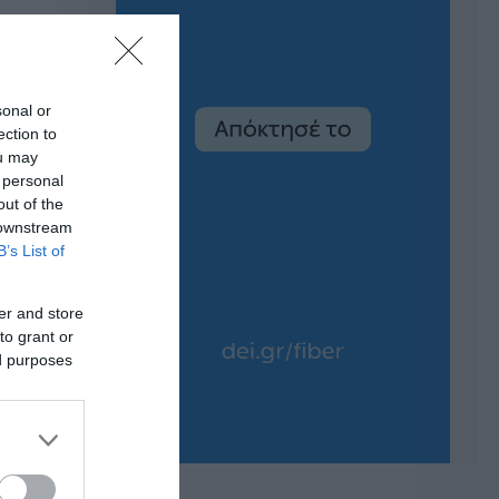
sonal or
ection to
ou may
 personal
out of the
 downstream
B’s List of
er and store
to grant or
ed purposes