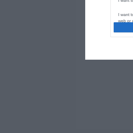
I want 
I want t
web or d
I want t
or app.
I want t
I want t
authenti