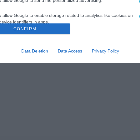
to allow Google to send me personalized advertising.
o allow Google to enable storage related to analytics like cookies on
evice identifiers in apps.
CONFIRM
o allow Google to enable storage related to functionality of the website
Data Deletion
Data Access
Privacy Policy
o allow Google to enable storage related to personalization.
o allow Google to enable storage related to security, including
cation functionality and fraud prevention, and other user protection.