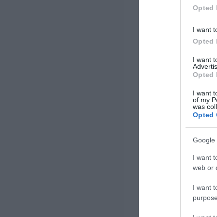
Opted 
I want t
Opted 
I want 
Advertis
Opted 
I want t
of my P
was col
Opted 
Google 
I want t
web or d
I want t
purpose