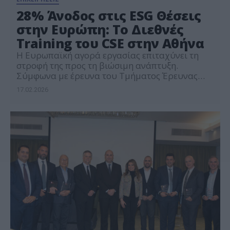
28% Άνοδος στις ESG Θέσεις
στην Ευρώπη: Το Διεθνές
Training του CSE στην Αθήνα
Η Eυρωπαϊκή αγορά εργασίας επιταχύνει τη
στροφή της προς τη βιώσιμη ανάπτυξη.
Σύμφωνα με έρευνα του Τμήματος Έρευνας
του Κέντρου Αειφορίας (CSE), οι θέσεις ESG
17.02.2026
αυξήθηκαν κατά 28% το 2025 σε ετήσια βάση,
επιβεβαιώνοντας ότι η βιωσιμότητα αποτελεί
πλέον βασικό παράγοντα επαγγελματικής
εξέλιξης και επιχειρηματικής στρατηγικής. Η
έρευνα “Corporate Sustainability in Europe: 8
ESG Trends […]