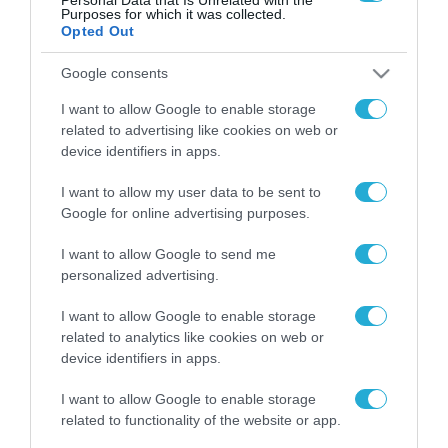
Purposes for which it was collected.
Opted Out
Google consents
I want to allow Google to enable storage
ΡΟΗ ΕΙΔΗΣΕΩΝ
related to advertising like cookies on web or
device identifiers in apps.
Το χρηματοδοτούμενο
από την ΕΕ έργο “The
Gaming Police”
I want to allow my user data to be sent to
ενισχύει την ασφάλεια
Google for online advertising purposes.
31.07.2026
των παιδιών στο
διαδίκτυο
I want to allow Google to send me
ΑΑΔΕ: Διευκρινίσεις
personalized advertising.
για τα πρόστιμα σε
παραβάσεις που
I want to allow Google to enable storage
αφορούν τους ΦΗΜ
31.07.2026
related to analytics like cookies on web or
device identifiers in apps.
Σ. Καλαφάτης: «Η
I want to allow Google to enable storage
Τεχνητή Νοημοσύνη
δεν είναι απλώς μια
related to functionality of the website or app.
νέα τεχνολογία, είναι