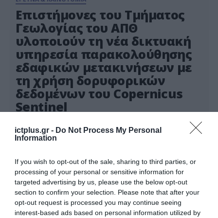
Επιστήμονες του Τμήματος
Γεωλογίας του ΑΠΘ
υλοποιούν τη νέα δικτυακή
υπηρεσία παρακολούθησης
εδαφικών μετακινήσεων με
τη χρήση δορυφορικών
δεδομένων του Copernicus
Sentinel
Με στόχο την καλύτερη διαχείριση των
γεωκινδύνων, όπως σεισμοί, κατολισθήσεις,
ictplus.gr -
Do Not Process My Personal
ηφαιστειακές εκρήξεις κ.ά, επιστήμονες του
Information
Τμήματος Γεωλογίας του ΑΠΘ αξιοποίησαν
15.02.2021
δορυφορικά δεδομένα Ραντάρ από τη
If you wish to opt-out of the sale, sharing to third parties, or
δορυφορική αποστολή Copernicus Sentinel-1
processing of your personal or sensitive information for
και δημιούργησαν μία νέα προηγμένη
targeted advertising by us, please use the below opt-out
υπηρεσία, με τίτλο SNAPPING (Surface motioN
section to confirm your selection. Please note that after your
mAPPING), για την παρακολούθηση των
opt-out request is processed you may continue seeing
εδαφικών μετακινήσεων. Η υπηρεσία, που ήδη
interest-based ads based on personal information utilized by
αξιοποιήθηκε κατά τον πρόσφατο […]