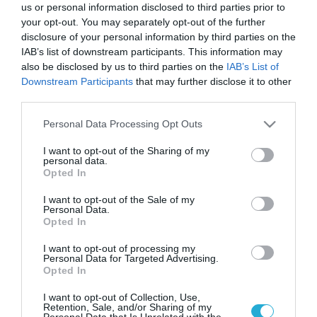
us or personal information disclosed to third parties prior to
your opt-out. You may separately opt-out of the further
disclosure of your personal information by third parties on the
IAB’s list of downstream participants. This information may
also be disclosed by us to third parties on the
IAB’s List of
Downstream Participants
that may further disclose it to other
third parties.
Please note that this website/app uses one or more Google
Personal Data Processing Opt Outs
services and may gather and store information including but
not limited to your visit or usage behaviour. You may click to
I want to opt-out of the Sharing of my
personal data.
grant or deny consent to Google and its third-party tags to
Opted In
use your data for below specified purposes in below Google
consent section.
I want to opt-out of the Sale of my
Personal Data.
Opted In
I want to opt-out of processing my
Personal Data for Targeted Advertising.
Opted In
I want to opt-out of Collection, Use,
Retention, Sale, and/or Sharing of my
Personal Data that Is Unrelated with the