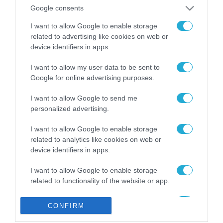
από την ΕΕ έργο “The
Google consents
Gaming Police”
ενισχύει την ασφάλεια
I want to allow Google to enable storage
31.07.2026
των παιδιών στο
related to advertising like cookies on web or
διαδίκτυο
device identifiers in apps.
ΑΑΔΕ: Διευκρινίσεις
για τα πρόστιμα σε
I want to allow my user data to be sent to
παραβάσεις που
Google for online advertising purposes.
αφορούν τους ΦΗΜ
31.07.2026
I want to allow Google to send me
personalized advertising.
Σ. Καλαφάτης: «Η
Τεχνητή Νοημοσύνη
δεν είναι απλώς μια
I want to allow Google to enable storage
νέα τεχνολογία, είναι
related to analytics like cookies on web or
31.07.2026
μια νέα βιομηχανική
device identifiers in apps.
επανάσταση»
Νέος οδηγός του ΕΚΤ
I want to allow Google to enable storage
για τη χρηματοδότηση
related to functionality of the website or app.
των ελληνικών
επιχειρήσεων στον
31.07.2026
I want to allow Google to enable storage
χώρο της άμυνας
CONFIRM
related to personalization.