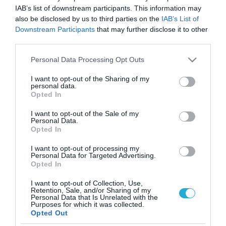
IAB’s list of downstream participants. This information may
also be disclosed by us to third parties on the
IAB’s List of
Downstream Participants
that may further disclose it to other
third parties.
Please note that this website/app uses one or more Google
Personal Data Processing Opt Outs
services and may gather and store information including but
not limited to your visit or usage behaviour. You may click to
I want to opt-out of the Sharing of my
personal data.
grant or deny consent to Google and its third-party tags to
Opted In
use your data for below specified purposes in below Google
consent section.
I want to opt-out of the Sale of my
Personal Data.
Opted In
I want to opt-out of processing my
Personal Data for Targeted Advertising.
Opted In
I want to opt-out of Collection, Use,
Retention, Sale, and/or Sharing of my
Personal Data that Is Unrelated with the
ΡΟΗ ΕΙΔΗΣΕΩΝ
Purposes for which it was collected.
Opted Out
Το χρηματοδοτούμενο