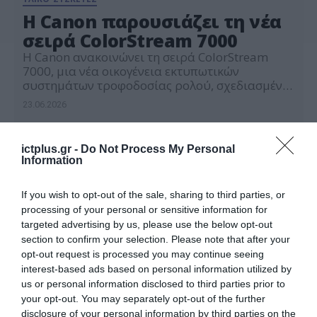
Η Canon παρουσιάζει τη νέα
σειρά ColorStream 7000
Η Canon ανακοινώνει τη σειρά ColorStream
7000, μια νέα οικογένεια εκτυπωτικών
συστημάτων τροφοδοσίας ρολού, σχεδιασμένη
για εταιρίες υπηρεσιών εκτύπωσης που
23.06.2026
αναζητούν μια αξιόπιστη και μελλοντικά
επεκτάσιμη πλατφόρμα για παραγωγή μεσαίας
κλίμακας. Βασισμένη στα πλεονεκτήματα της
ictplus.gr -
Do Not Process My Personal
αναγνωρισμένης πλατφόρμας ColorStream, η
Information
νέα σειρά συνδυάζει την εγγυημένη ποιότητα
και την αποδοτικότητα με την ευελιξία που
If you wish to opt-out of the sale, sharing to third parties, or
απαιτείται για την […]
processing of your personal or sensitive information for
targeted advertising by us, please use the below opt-out
section to confirm your selection. Please note that after your
opt-out request is processed you may continue seeing
interest-based ads based on personal information utilized by
us or personal information disclosed to third parties prior to
your opt-out. You may separately opt-out of the further
disclosure of your personal information by third parties on the