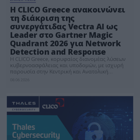
Η CLICO Greece ανακοινώνει
τη διάκριση της
συνεργάτιδας Vectra AI ως
Leader στο Gartner Magic
Quadrant 2026 για Network
Detection and Response
Η CLICO Greece, κορυφαίος διανομέας λύσεων
κυβερνοασφάλειας και υποδομών, με ισχυρή
παρουσία στην Κεντρική και Ανατολική
Ευρώπη, ανακοινώνει με υπερηφάνεια ότι η
08.06.2026
στρατηγική της συνεργάτιδα εταιρεία, Vectra AI
αναγνωρίστηκε ως Leader στο Gartner® Magic
Quadrant™ 2026 για Network Detection and
Response (NDR) για δεύτερη συνεχόμενη
χρονιά. Η διάκριση αυτή επιβεβαιώνει τη
δέσμευση της CLICO Greece […]