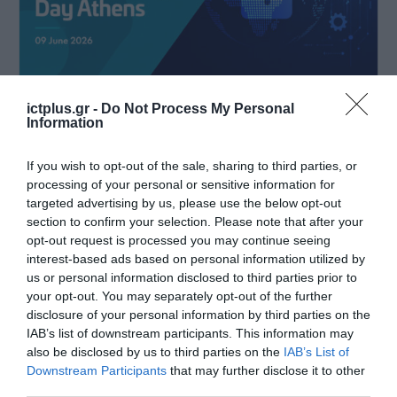
ΕΚΔΗΛΩΣΕΙΣ
ictplus.gr -
Do Not Process My Personal
Η CLICO Greece ενισχύει τη
Information
στρατηγική της παρουσία ως
If you wish to opt-out of the sale, sharing to third parties, or
Sponsor στο Thales Cybersecurity
processing of your personal or sensitive information for
Day Athens
targeted advertising by us, please use the below opt-out
27.05.2026
section to confirm your selection. Please note that after your
opt-out request is processed you may continue seeing
interest-based ads based on personal information utilized by
us or personal information disclosed to third parties prior to
your opt-out. You may separately opt-out of the further
disclosure of your personal information by third parties on the
IAB’s list of downstream participants. This information may
also be disclosed by us to third parties on the
IAB’s List of
Downstream Participants
that may further disclose it to other
third parties.