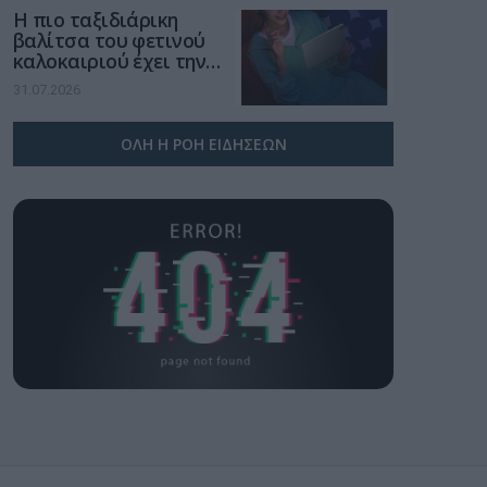
Η πιο ταξιδιάρικη
βαλίτσα του φετινού
καλοκαιριού έχει την
υπογραφή της Xiaomi
31.07.2026
ΟΛΗ Η ΡΟΗ ΕΙΔΗΣΕΩΝ