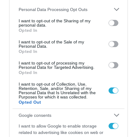
Please note that this website/app uses one or more Google
Personal Data Processing Opt Outs
services and may gather and store information including but
ΒΡΑΒΕΙΑ - ΔΙΑΚΡΙΣΕΙΣ
not limited to your visit or usage behaviour. You may click to
I want to opt-out of the Sharing of my
personal data.
Η CLICO Greece ανακοινώνει τη
grant or deny consent to Google and its third-party tags to
Opted In
use your data for below specified purposes in below Google
διάκριση της συνεργάτιδας
consent section.
I want to opt-out of the Sale of my
Recorded Future ως Leader στο
Personal Data.
Opted In
Gartner Magic Quadrant 2026
20.05.2026
I want to opt-out of processing my
Personal Data for Targeted Advertising.
Opted In
I want to opt-out of Collection, Use,
Retention, Sale, and/or Sharing of my
Personal Data that Is Unrelated with the
Purposes for which it was collected.
Opted Out
Google consents
I want to allow Google to enable storage
related to advertising like cookies on web or