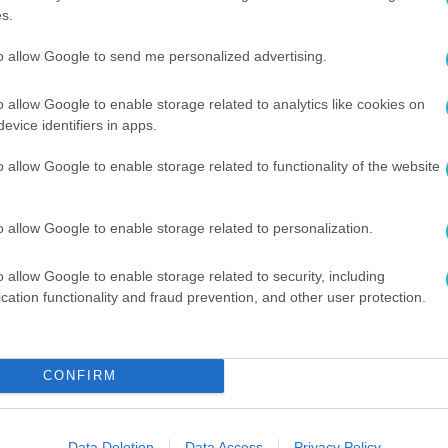
 κυβερνοανθεκτικότητά τους απέναντι σε ένα όλο 
s.
to allow Google to send me personalized advertising.
ότερους από 1.900 οργανισμούς σε 80 χώρες κα
o allow Google to enable storage related to analytics like cookies on
at intelligence παγκοσμίως. Η πλατφόρμα της αν
evice identifiers in apps.
oints από open web, dark web, technical και
o allow Google to enable storage related to functionality of the website
d και actionable intelligence σε ολόκληρο τον κύ
o allow Google to enable storage related to personalization.
ure, η CLICO Greece συνεχίζει να ενισχύει το
o allow Google to enable storage related to security, including
υ επιτρέπουν σε SOC teams, security analysts και
cation functionality and fraud prevention, and other user protection.
α και αποτελεσματικότερα στις σύγχρονες
CONFIRM
RECORDED FUTURE
Data Deletion
Data Access
Privacy Policy