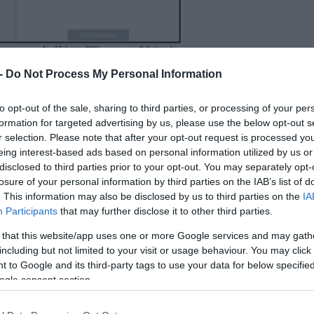
 -
Do Not Process My Personal Information
to opt-out of the sale, sharing to third parties, or processing of your per
ν κυβερνοασφάλειας και υποδομών με ισχυρή
formation for targeted advertising by us, please use the below opt-out s
r selection. Please note that after your opt-out request is processed y
η, ανακοινώνει με υπερηφάνεια ότι η στρατηγι
eing interest-based ads based on personal information utilized by us or
ναγνωρίστηκε ως Leader στο Gartner® Magic
disclosed to third parties prior to your opt-out. You may separately opt-
hnologies.
losure of your personal information by third parties on the IAB’s list of
. This information may also be disclosed by us to third parties on the
IA
Participants
that may further disclose it to other third parties.
ναμική της Recorded Future τόσο ως προς το όρ
 that this website/app uses one or more Google services and may gath
 προηγμένων λύσεων cyber threat intelligence, 
including but not limited to your visit or usage behaviour. You may click 
οπίζουν, να αξιολογούν και να αντιμετωπίζουν
 to Google and its third-party tags to use your data for below specifi
ogle consent section.