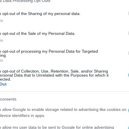
ded Future στην Ελλάδα και στο ευρύτερο
l Data Processing Opt Outs
ιχειρήσεις, οργανισμούς κρίσιμων υποδομών κα
o opt-out of the Sharing of my personal data.
ρόσβαση σε μία από τις πλέον προηγμένες
In
ίως.
o opt-out of the Sale of my Personal Data.
driven analytics, machine intelligence και ανθρώ
In
σε παγκόσμιες κυβερνοαπειλές, vulnerabilities,
to opt-out of processing my Personal Data for Targeted
ing.
όν τον τρόπο, οι ομάδες ασφαλείας μπορούν να
In
ιστατικά, να μειώσουν την πολυπλοκότητα των
o opt-out of Collection, Use, Retention, Sale, and/or Sharing
ύτερες και πιο στοχευμένες αποφάσεις.
ersonal Data that Is Unrelated with the Purposes for which it
lected.
Out
uture αναγνωρίστηκε ως Leader στο Gartner® Magi
hnologies»
, δήλωσε ο
Γιώργος Κουσίσης, Country
consents
LICO Greece
.
«Η διάκριση αυτή επιβεβαιώνει την
o allow Google to enable storage related to advertising like cookies on
ει η Recorded Future διεθνώς. Μέσα από τη συνερ
evice identifiers in apps.
κορυφαίες δυνατότητες cyber threat intelligence,
o allow my user data to be sent to Google for online advertising