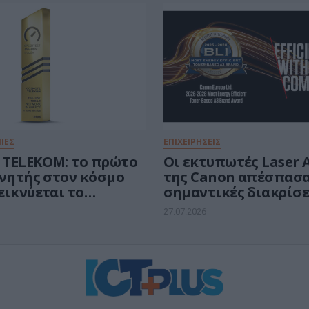
ΙΕΣ
ΕΠΙΧΕΙΡΗΣΕΙΣ
TELEKOM: το πρώτο
Οι εκτυπωτές Laser A
ινητής στον κόσμο
της Canon απέσπασ
εικνύεται το
σημαντικές διακρίσε
 επί 10 συνεχόμενα
ενεργειακής απόδοσ
27.07.2026
την Keypoint Intelli