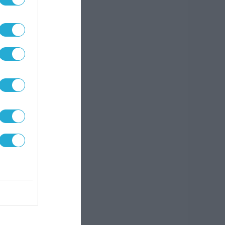
και
ι
αλύει
κλο