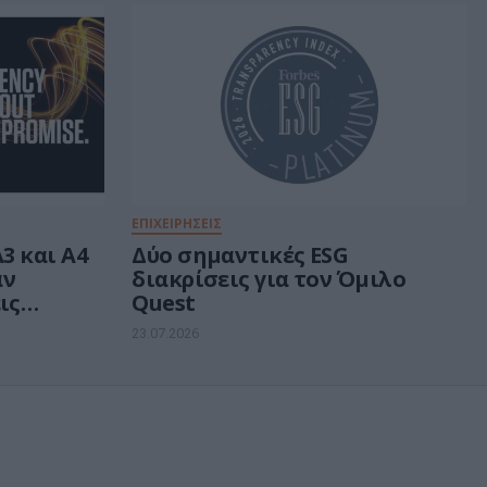
ΕΠΙΧΕΙΡΗΣΕΙΣ
3 και A4
Δύο σημαντικές ESG
αν
διακρίσεις για τον Όμιλο
ις
Quest
ης από
23.07.2026
gence