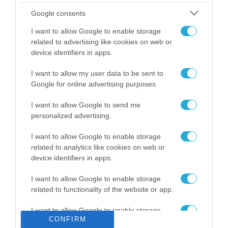
Το χρηματοδοτούμενο
Google consents
από την ΕΕ έργο “The
Gaming Police”
I want to allow Google to enable storage
ενισχύει την ασφάλεια
related to advertising like cookies on web or
31.07.2026
των παιδιών στο
device identifiers in apps.
διαδίκτυο
ΑΑΔΕ: Διευκρινίσεις
I want to allow my user data to be sent to
για τα πρόστιμα σε
Google for online advertising purposes.
παραβάσεις που
αφορούν τους ΦΗΜ
31.07.2026
I want to allow Google to send me
personalized advertising.
Σ. Καλαφάτης: «Η
Τεχνητή Νοημοσύνη
I want to allow Google to enable storage
δεν είναι απλώς μια
related to analytics like cookies on web or
νέα τεχνολογία, είναι
device identifiers in apps.
31.07.2026
μια νέα βιομηχανική
επανάσταση»
I want to allow Google to enable storage
Νέος οδηγός του ΕΚΤ
related to functionality of the website or app.
για τη χρηματοδότηση
των ελληνικών
I want to allow Google to enable storage
επιχειρήσεων στον
31.07.2026
CONFIRM
related to personalization.
χώρο της άμυνας