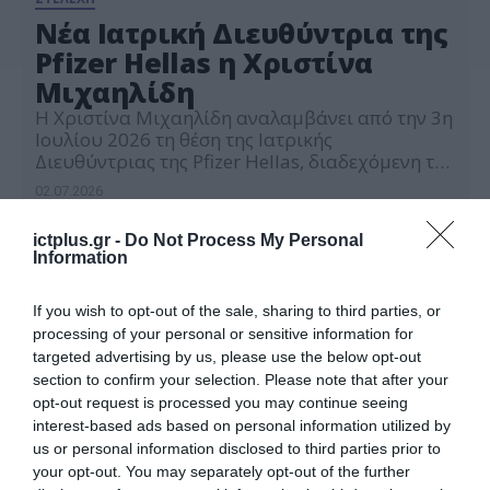
Νέα Ιατρική Διευθύντρια της
Pfizer Hellas η Χριστίνα
Μιχαηλίδη
Η Χριστίνα Μιχαηλίδη αναλαμβάνει από την 3η
Ιουλίου 2026 τη θέση της Ιατρικής
Διευθύντριας της Pfizer Hellas, διαδεχόμενη τον
κ. Δαμιανό Μένεγα. Με περισσότερα από 10
02.07.2026
χρόνια εμπειρίας στο Medical Affairs, η κα.
Μιχαηλίδη διαθέτει ένα ισχυρό επιστημονικό
ictplus.gr -
Do Not Process My Personal
και ερευνητικό αποτύπωμα, το οποίο θα
Information
διασφαλίσει την ευθυγράμμιση της
επιστημονικής στρατηγικής της Pfizer με τις
ανάγκες […]
If you wish to opt-out of the sale, sharing to third parties, or
processing of your personal or sensitive information for
targeted advertising by us, please use the below opt-out
section to confirm your selection. Please note that after your
opt-out request is processed you may continue seeing
interest-based ads based on personal information utilized by
us or personal information disclosed to third parties prior to
your opt-out. You may separately opt-out of the further