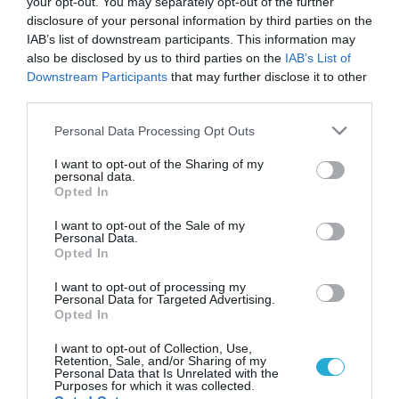
your opt-out. You may separately opt-out of the further
disclosure of your personal information by third parties on the
IAB’s list of downstream participants. This information may
also be disclosed by us to third parties on the
IAB’s List of
Downstream Participants
that may further disclose it to other
third parties.
Please note that this website/app uses one or more Google
Personal Data Processing Opt Outs
services and may gather and store information including but
not limited to your visit or usage behaviour. You may click to
I want to opt-out of the Sharing of my
personal data.
grant or deny consent to Google and its third-party tags to
Opted In
use your data for below specified purposes in below Google
consent section.
I want to opt-out of the Sale of my
Personal Data.
Opted In
I want to opt-out of processing my
Personal Data for Targeted Advertising.
Opted In
I want to opt-out of Collection, Use,
Retention, Sale, and/or Sharing of my
Personal Data that Is Unrelated with the
Purposes for which it was collected.