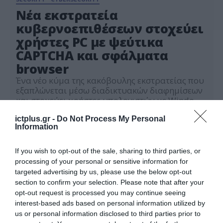
Νέα εκστρατεία
κυβερνοεπιθέσεων στοχεύει
χρήστες PC με ψεύτικα
CAPTCHA και σφάλματα
browser
Ένα νέο κύμα της κακόβουλης εκστρατείας που
εξαπλώνεται μέσω διαδικτυακών διαφημίσεων
και στοχεύει χρήστες υπολογιστών με Windows
ανακαλύφθηκε από την Kaspersky. Κατά τη
30.10.2024
διαδικτυακή περιήγηση, οι χρήστες μπορεί να
ictplus.gr -
Do Not Process My Personal
Information
κάνουν κλικ σε μια αόρατη διαφήμιση που
καλύπτει ολόκληρη την οθόνη και τους
ανακατευθύνει σε μια ψεύτικη σελίδα CAPTCHA
If you wish to opt-out of the sale, sharing to third parties, or
ή σε ένα ψεύτικο μήνυμα σφάλματος του […]
processing of your personal or sensitive information for
targeted advertising by us, please use the below opt-out
section to confirm your selection. Please note that after your
opt-out request is processed you may continue seeing
interest-based ads based on personal information utilized by
us or personal information disclosed to third parties prior to