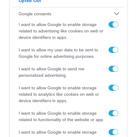
Opted Out
ΡΟΗ ΕΙΔΗΣΕΩΝ
Google consents
Το χρηματοδοτούμενο
I want to allow Google to enable storage
από την ΕΕ έργο “The
related to advertising like cookies on web or
Gaming Police”
device identifiers in apps.
ενισχύει την ασφάλεια
31.07.2026
των παιδιών στο
I want to allow my user data to be sent to
διαδίκτυο
Google for online advertising purposes.
ΑΑΔΕ: Διευκρινίσεις
για τα πρόστιμα σε
παραβάσεις που
I want to allow Google to send me
αφορούν τους ΦΗΜ
personalized advertising.
31.07.2026
I want to allow Google to enable storage
Σ. Καλαφάτης: «Η
related to analytics like cookies on web or
Τεχνητή Νοημοσύνη
device identifiers in apps.
δεν είναι απλώς μια
νέα τεχνολογία, είναι
31.07.2026
I want to allow Google to enable storage
μια νέα βιομηχανική
related to functionality of the website or app.
επανάσταση»
Νέος οδηγός του ΕΚΤ
I want to allow Google to enable storage
για τη χρηματοδότηση