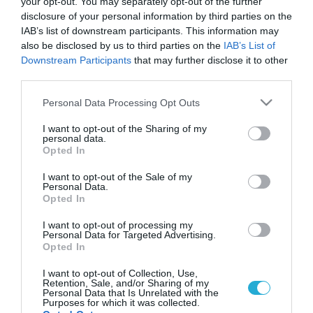
your opt-out. You may separately opt-out of the further
disclosure of your personal information by third parties on the
IAB’s list of downstream participants. This information may
also be disclosed by us to third parties on the
IAB’s List of
Downstream Participants
that may further disclose it to other
third parties.
Please note that this website/app uses one or more Google
Personal Data Processing Opt Outs
services and may gather and store information including but
not limited to your visit or usage behaviour. You may click to
I want to opt-out of the Sharing of my
personal data.
grant or deny consent to Google and its third-party tags to
Opted In
use your data for below specified purposes in below Google
consent section.
I want to opt-out of the Sale of my
Personal Data.
Opted In
I want to opt-out of processing my
Personal Data for Targeted Advertising.
Opted In
I want to opt-out of Collection, Use,
Retention, Sale, and/or Sharing of my
Personal Data that Is Unrelated with the
Purposes for which it was collected.