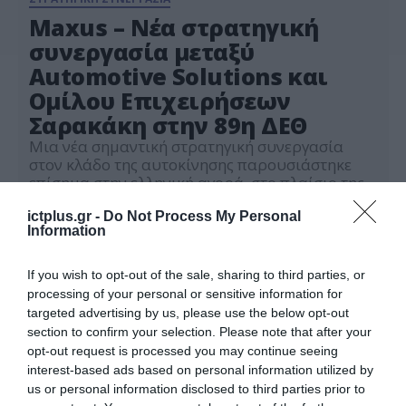
Maxus – Νέα στρατηγική
συνεργασία μεταξύ
Automotive Solutions και
Ομίλου Επιχειρήσεων
Σαρακάκη στην 89η ΔΕΘ
Μια νέα σημαντική στρατηγική συνεργασία
στον κλάδο της αυτοκίνησης παρουσιάστηκε
επίσημα στην ελληνική αγορά, στο πλαίσιο της
89ης Διεθνούς Έκθεσης Θεσσαλονίκης. Η
09.09.2025
Automotive Solutions A.E., εταιρεία του Ομίλου
ictplus.gr -
Do Not Process My Personal
Information
Motor Oil, αναλαμβάνει την αποκλειστική
εισαγωγή και αντιπροσώπευση των οχημάτων
Maxus στην Ελλάδα. Παράλληλα
If you wish to opt-out of the sale, sharing to third parties, or
ανακοινώνεται η συνεργασία με τον Όμιλο
processing of your personal or sensitive information for
Επιχειρήσεων Σαρακάκη, έναν από τους πιο
targeted advertising by us, please use the below opt-out
ιστορικούς […]
section to confirm your selection. Please note that after your
opt-out request is processed you may continue seeing
interest-based ads based on personal information utilized by
us or personal information disclosed to third parties prior to