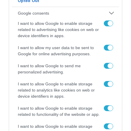
Opted Out
ΡΟΗ ΕΙΔΗΣΕΩΝ
Google consents
Το χρηματοδοτούμενο
I want to allow Google to enable storage
από την ΕΕ έργο “The
related to advertising like cookies on web or
Gaming Police”
device identifiers in apps.
ενισχύει την ασφάλεια
31.07.2026
των παιδιών στο
I want to allow my user data to be sent to
διαδίκτυο
Google for online advertising purposes.
ΑΑΔΕ: Διευκρινίσεις
για τα πρόστιμα σε
παραβάσεις που
I want to allow Google to send me
αφορούν τους ΦΗΜ
personalized advertising.
31.07.2026
I want to allow Google to enable storage
Σ. Καλαφάτης: «Η
related to analytics like cookies on web or
Τεχνητή Νοημοσύνη
device identifiers in apps.
δεν είναι απλώς μια
νέα τεχνολογία, είναι
31.07.2026
I want to allow Google to enable storage
μια νέα βιομηχανική
related to functionality of the website or app.
επανάσταση»
Νέος οδηγός του ΕΚΤ
I want to allow Google to enable storage
για τη χρηματοδότηση