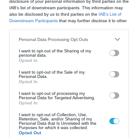
disclosure of your personal information by third parties on the
IAB’s list of downstream participants. This information may
also be disclosed by us to third parties on the
IAB’s List of
Downstream Participants
that may further disclose it to other
third parties.
Please note that this website/app uses one or more Google
Personal Data Processing Opt Outs
services and may gather and store information including but
not limited to your visit or usage behaviour. You may click to
I want to opt-out of the Sharing of my
personal data.
grant or deny consent to Google and its third-party tags to
Opted In
use your data for below specified purposes in below Google
consent section.
I want to opt-out of the Sale of my
Personal Data.
Opted In
I want to opt-out of processing my
Personal Data for Targeted Advertising.
Opted In
I want to opt-out of Collection, Use,
Retention, Sale, and/or Sharing of my
Personal Data that Is Unrelated with the
Purposes for which it was collected.
ΡΟΗ ΕΙΔΗΣΕΩΝ
Opted Out