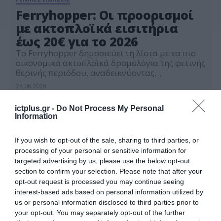
Ferryhopper: Οι προορισμοί
με ακτοπλοϊκά εισιτήρια
έως 20€ για το 2026
Το Ferryhopper δημοσιεύει τη λίστα με τα πιο
οικονομικά ακτοπλοϊκά δρομολόγια της φετινής
θερινής περιόδου, αναδεικνύοντας
περισσότερους από 30 νησιωτικούς
24.06.2026
προορισμούς που μπορούν να προσεγγιστούν
με εισιτήριο έως 20€. Οι χαμηλότερες τιμές
ictplus.gr -
Do Not Process My Personal
ξεκινούν από 5€ για τον Πόρο, ενώ δημοφιλή
Information
νησιά όπως η Αίγινα, η Κέρκυρα, η Κέα και η
Σαμοθράκη συγκαταλέγονται στις πιο
οικονομικές […]
If you wish to opt-out of the sale, sharing to third parties, or
processing of your personal or sensitive information for
targeted advertising by us, please use the below opt-out
section to confirm your selection. Please note that after your
opt-out request is processed you may continue seeing
interest-based ads based on personal information utilized by
us or personal information disclosed to third parties prior to
your opt-out. You may separately opt-out of the further