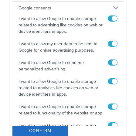
Το χρηματοδοτούμενο
Google consents
από την ΕΕ έργο “The
Gaming Police”
I want to allow Google to enable storage
ενισχύει την ασφάλεια
related to advertising like cookies on web or
31.07.2026
των παιδιών στο
device identifiers in apps.
διαδίκτυο
ΑΑΔΕ: Διευκρινίσεις
I want to allow my user data to be sent to
για τα πρόστιμα σε
Google for online advertising purposes.
παραβάσεις που
αφορούν τους ΦΗΜ
31.07.2026
I want to allow Google to send me
personalized advertising.
Σ. Καλαφάτης: «Η
Τεχνητή Νοημοσύνη
I want to allow Google to enable storage
δεν είναι απλώς μια
related to analytics like cookies on web or
νέα τεχνολογία, είναι
device identifiers in apps.
31.07.2026
μια νέα βιομηχανική
επανάσταση»
I want to allow Google to enable storage
Νέος οδηγός του ΕΚΤ
related to functionality of the website or app.
για τη χρηματοδότηση
των ελληνικών
I want to allow Google to enable storage
επιχειρήσεων στον
31.07.2026
CONFIRM
related to personalization.
χώρο της άμυνας