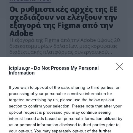
Οι ρυθμιστικές αρχές της ΕΕ
σχεδιάζουν να ελέγξουν την
εξαγορά της Figma από την
Adobe
Η εξαγορά της Figma από την Adobe ύψους 20
δισεκατομμυρίων δολαρίων, μιας κορυφαίας
διαδικτυακής πλατφόρμας συνεργατικού
σχεδιασμού, πρόκειται να αντιμετωπίσει
14.11.2023
ενδελεχή έλεγχο για παράβαση
ictplus.gr -
Do Not Process My Personal
αντιμονοπωλιακής νομοθεσίας της ΕΕ τις
Information
επόμενες ημέρες, σύμφωνα με τους Financial
Times. Η Ευρωπαϊκή Επιτροπή ετοιμάζει
κοινοποίηση αιτιάσεων που θα αποστείλει στις
If you wish to opt-out of the sale, sharing to third parties, or
εταιρείες, μια κίνηση που θα αυξήσει την πίεση
processing of your personal or sensitive information for
στην […]
targeted advertising by us, please use the below opt-out
section to confirm your selection. Please note that after your
opt-out request is processed you may continue seeing
interest-based ads based on personal information utilized by
us or personal information disclosed to third parties prior to
your opt-out. You may separately opt-out of the further