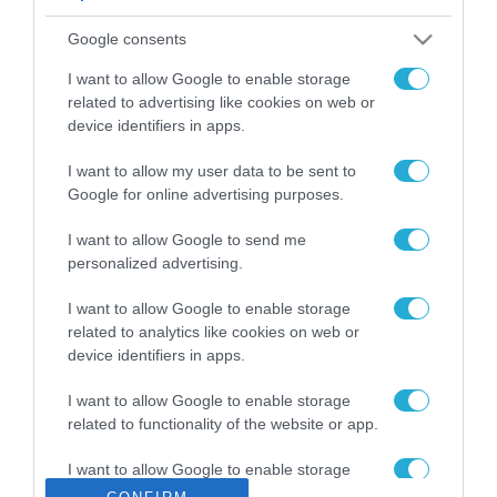
ΡΟΗ ΕΙΔΗΣΕΩΝ
Google consents
Το χρηματοδοτούμενο
από την ΕΕ έργο “The
I want to allow Google to enable storage
Gaming Police”
related to advertising like cookies on web or
ενισχύει την ασφάλεια
device identifiers in apps.
31.07.2026
των παιδιών στο
διαδίκτυο
I want to allow my user data to be sent to
ΑΑΔΕ: Διευκρινίσεις
Google for online advertising purposes.
για τα πρόστιμα σε
παραβάσεις που
I want to allow Google to send me
αφορούν τους ΦΗΜ
31.07.2026
personalized advertising.
Σ. Καλαφάτης: «Η
I want to allow Google to enable storage
Τεχνητή Νοημοσύνη
related to analytics like cookies on web or
δεν είναι απλώς μια
device identifiers in apps.
νέα τεχνολογία, είναι
31.07.2026
μια νέα βιομηχανική
I want to allow Google to enable storage
επανάσταση»
related to functionality of the website or app.
Νέος οδηγός του ΕΚΤ
για τη χρηματοδότηση
I want to allow Google to enable storage
των ελληνικών
related to personalization.