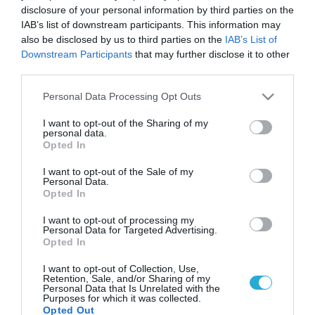
disclosure of your personal information by third parties on the
IAB’s list of downstream participants. This information may
also be disclosed by us to third parties on the
IAB’s List of
Downstream Participants
that may further disclose it to other
third parties.
Please note that this website/app uses one or more Google
Personal Data Processing Opt Outs
services and may gather and store information including but
not limited to your visit or usage behaviour. You may click to
I want to opt-out of the Sharing of my
personal data.
grant or deny consent to Google and its third-party tags to
Opted In
use your data for below specified purposes in below Google
consent section.
I want to opt-out of the Sale of my
Personal Data.
Opted In
I want to opt-out of processing my
Personal Data for Targeted Advertising.
Opted In
I want to opt-out of Collection, Use,
Retention, Sale, and/or Sharing of my
Personal Data that Is Unrelated with the
Purposes for which it was collected.
Opted Out