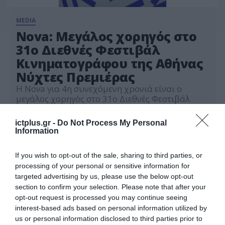
MEDIA
Nova: Μεγάλος χορηγός στο
31ο Διεθνές Φεστιβάλ
Κινηματογράφου της Αθήνας
Νύχτες Πρεμιέρας
Η Nova για 4η συνεχόμενη χρονιά είναι ο
μεγάλος χορηγός στο 31ο Διεθνές Φεστιβάλ
Κινηματογράφου της Αθήνας Νύχτες Πρεμιέρας
που θα πραγματοποιηθεί από 1-12 Οκτωβρίου
ictplus.gr -
Do Not Process My Personal
19.09.2025
με κεντρικό μήνυμα «Αυτές οι Νύχτες μένουν»
Information
και με δύο μεγάλους καλεσμένους τον Νιλ
Τζόρνταν, που θα τιμηθεί για το συνολικό του
If you wish to opt-out of the sale, sharing to third parties, or
έργο και τον Ντάνιελ Ντέι-Λιούις, που θα
processing of your personal or sensitive information for
παραστεί στην […]
targeted advertising by us, please use the below opt-out
section to confirm your selection. Please note that after your
opt-out request is processed you may continue seeing
interest-based ads based on personal information utilized by
us or personal information disclosed to third parties prior to