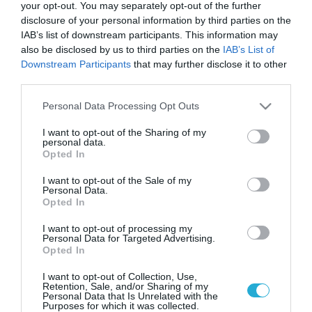
your opt-out. You may separately opt-out of the further
disclosure of your personal information by third parties on the
IAB’s list of downstream participants. This information may
also be disclosed by us to third parties on the
IAB’s List of
Downstream Participants
that may further disclose it to other
third parties.
Please note that this website/app uses one or more Google
Personal Data Processing Opt Outs
services and may gather and store information including but
not limited to your visit or usage behaviour. You may click to
I want to opt-out of the Sharing of my
personal data.
grant or deny consent to Google and its third-party tags to
Opted In
use your data for below specified purposes in below Google
consent section.
I want to opt-out of the Sale of my
Personal Data.
Opted In
I want to opt-out of processing my
Personal Data for Targeted Advertising.
Opted In
I want to opt-out of Collection, Use,
Retention, Sale, and/or Sharing of my
Personal Data that Is Unrelated with the
Purposes for which it was collected.