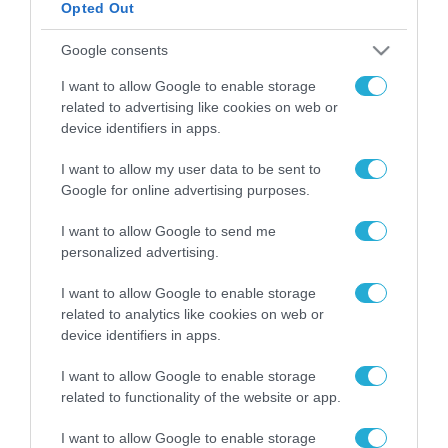
Opted Out
ΡΟΗ ΕΙΔΗΣΕΩΝ
Google consents
I want to allow Google to enable storage
Το χρηματοδοτούμενο
από την ΕΕ έργο “The
related to advertising like cookies on web or
Gaming Police”
device identifiers in apps.
ενισχύει την ασφάλεια
31.07.2026
των παιδιών στο
I want to allow my user data to be sent to
διαδίκτυο
Google for online advertising purposes.
ΑΑΔΕ: Διευκρινίσεις
για τα πρόστιμα σε
I want to allow Google to send me
παραβάσεις που
personalized advertising.
αφορούν τους ΦΗΜ
31.07.2026
I want to allow Google to enable storage
related to analytics like cookies on web or
Σ. Καλαφάτης: «Η
Τεχνητή Νοημοσύνη
device identifiers in apps.
δεν είναι απλώς μια
νέα τεχνολογία, είναι
I want to allow Google to enable storage
31.07.2026
μια νέα βιομηχανική
related to functionality of the website or app.
επανάσταση»
Νέος οδηγός του ΕΚΤ
I want to allow Google to enable storage