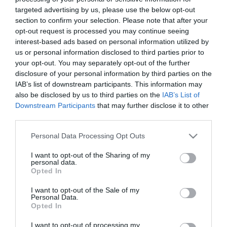
targeted advertising by us, please use the below opt-out
ΤΕΧΝΟΛΟΓΙΕΣ
section to confirm your selection. Please note that after your
Επενδύσεις άνω των 5 δισ. ευρώ
opt-out request is processed you may continue seeing
στην Ελλάδα από κολοσσούς
interest-based ads based on personal information utilized by
us or personal information disclosed to third parties prior to
στον τομέα υψηλής τεχνολογίας
your opt-out. You may separately opt-out of the further
disclosure of your personal information by third parties on the
26.09.2022
IAB’s list of downstream participants. This information may
also be disclosed by us to third parties on the
IAB’s List of
Downstream Participants
that may further disclose it to other
third parties.
Please note that this website/app uses one or more Google
Personal Data Processing Opt Outs
services and may gather and store information including but
not limited to your visit or usage behaviour. You may click to
I want to opt-out of the Sharing of my
personal data.
grant or deny consent to Google and its third-party tags to
Opted In
use your data for below specified purposes in below Google
consent section.
I want to opt-out of the Sale of my
Personal Data.
Opted In
I want to opt-out of processing my