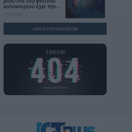
βαλίτσα του φετινού
καλοκαιριού έχει την
υπογραφή της Xiaomi
31.07.2026
ΟΛΗ Η ΡΟΗ ΕΙΔΗΣΕΩΝ