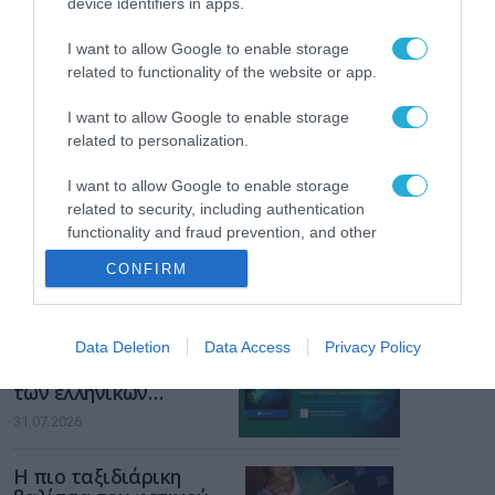
device identifiers in apps.
Gaming Police”
ενισχύει την ασφάλεια
31.07.2026
I want to allow Google to enable storage
των παιδιών στο
related to functionality of the website or app.
διαδίκτυο
ΑΑΔΕ: Διευκρινίσεις
για τα πρόστιμα σε
I want to allow Google to enable storage
παραβάσεις που
related to personalization.
αφορούν τους ΦΗΜ
31.07.2026
I want to allow Google to enable storage
related to security, including authentication
Σ. Καλαφάτης: «Η
functionality and fraud prevention, and other
Τεχνητή Νοημοσύνη
user protection.
δεν είναι απλώς μια
CONFIRM
νέα τεχνολογία, είναι
31.07.2026
μια νέα βιομηχανική
επανάσταση»
Νέος οδηγός του ΕΚΤ
Data Deletion
Data Access
Privacy Policy
για τη χρηματοδότηση
των ελληνικών
επιχειρήσεων στον
31.07.2026
χώρο της άμυνας
Η πιο ταξιδιάρικη