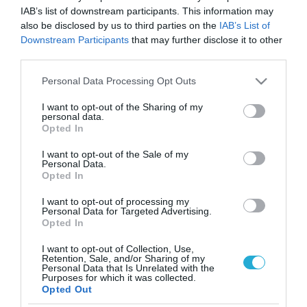
IAB’s list of downstream participants. This information may
also be disclosed by us to third parties on the
IAB’s List of
Downstream Participants
that may further disclose it to other
third parties.
Please note that this website/app uses one or more Google
Personal Data Processing Opt Outs
services and may gather and store information including but
not limited to your visit or usage behaviour. You may click to
I want to opt-out of the Sharing of my
personal data.
grant or deny consent to Google and its third-party tags to
Opted In
use your data for below specified purposes in below Google
consent section.
I want to opt-out of the Sale of my
Personal Data.
Opted In
I want to opt-out of processing my
Personal Data for Targeted Advertising.
Opted In
I want to opt-out of Collection, Use,
Retention, Sale, and/or Sharing of my
Personal Data that Is Unrelated with the
ΡΟΗ ΕΙΔΗΣΕΩΝ
Purposes for which it was collected.
Opted Out
Το χρηματοδοτούμενο