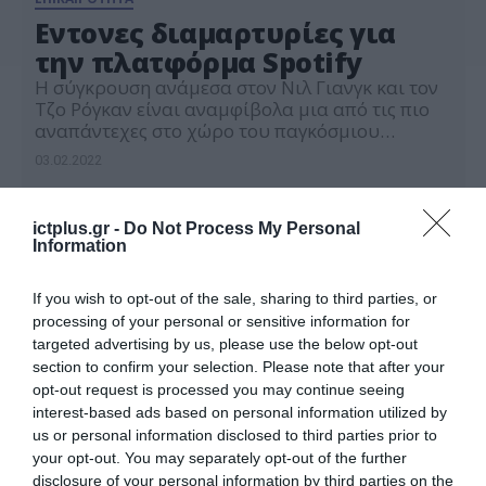
Εντονες διαμαρτυρίες για
την πλατφόρμα Spotify
Η σύγκρουση ανάμεσα στον Νιλ Γιανγκ και τον
Τζο Ρόγκαν είναι αναμφίβολα μια από τις πιο
αναπάντεχες στο χώρο του παγκόσμιου
πολιτισμού. Κι όμως η διαμαρτυρία του
03.02.2022
76χρονου ροκ σταρ για το περιεχόμενο του
podcast «The Joe Rogan Experience» και πιο
συγκεκριμένα τη διάδοση ψευδών
ictplus.gr -
Do Not Process My Personal
πληροφοριών του Ρόγκαν όσον αφορά την
Information
Covid-19, έχει πυροδοτήσει έντονη […]
If you wish to opt-out of the sale, sharing to third parties, or
processing of your personal or sensitive information for
targeted advertising by us, please use the below opt-out
section to confirm your selection. Please note that after your
opt-out request is processed you may continue seeing
interest-based ads based on personal information utilized by
us or personal information disclosed to third parties prior to
your opt-out. You may separately opt-out of the further
disclosure of your personal information by third parties on the