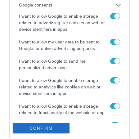
από την ΕΕ έργο “The
Google consents
Gaming Police”
ενισχύει την ασφάλεια
I want to allow Google to enable storage
31.07.2026
των παιδιών στο
related to advertising like cookies on web or
διαδίκτυο
device identifiers in apps.
ΑΑΔΕ: Διευκρινίσεις
για τα πρόστιμα σε
I want to allow my user data to be sent to
παραβάσεις που
Google for online advertising purposes.
αφορούν τους ΦΗΜ
31.07.2026
I want to allow Google to send me
personalized advertising.
Σ. Καλαφάτης: «Η
Τεχνητή Νοημοσύνη
δεν είναι απλώς μια
I want to allow Google to enable storage
νέα τεχνολογία, είναι
related to analytics like cookies on web or
31.07.2026
μια νέα βιομηχανική
device identifiers in apps.
επανάσταση»
Νέος οδηγός του ΕΚΤ
I want to allow Google to enable storage
για τη χρηματοδότηση
related to functionality of the website or app.
των ελληνικών
επιχειρήσεων στον
31.07.2026
I want to allow Google to enable storage
χώρο της άμυνας
CONFIRM
related to personalization.